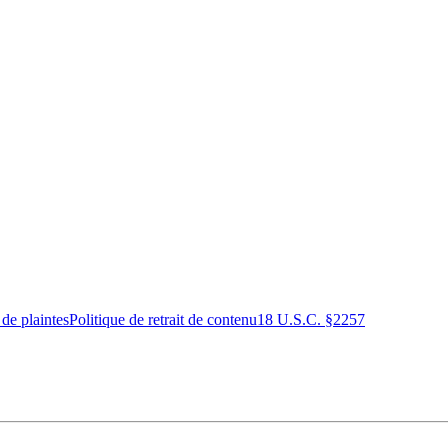
 de plaintes
Politique de retrait de contenu
18 U.S.C. §2257