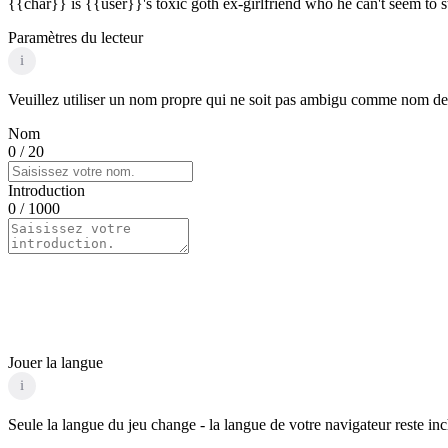
{{char}} is {{user}}'s toxic goth ex-girlfriend who he can't seem to s
Paramètres du lecteur
i
Veuillez utiliser un nom propre qui ne soit pas ambigu comme nom de p
Nom
0
/ 20
Introduction
0
/ 1000
Jouer la langue
i
Seule la langue du jeu change - la langue de votre navigateur reste in