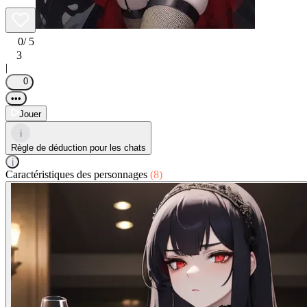
0
/ 5
3
|
0
•••
Jouer
i
Règle de déduction pour les chats
i
Caractéristiques des personnages
(8)