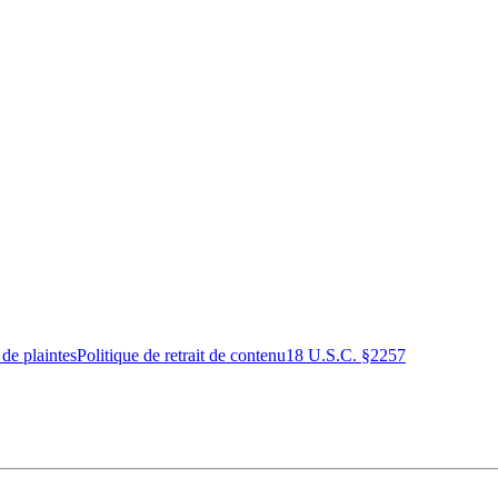
 de plaintes
Politique de retrait de contenu
18 U.S.C. §2257