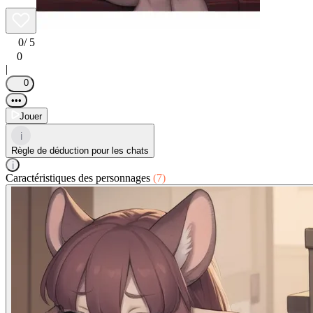
0
/ 5
0
|
0
•••
Jouer
i
Règle de déduction pour les chats
i
Caractéristiques des personnages
(7)