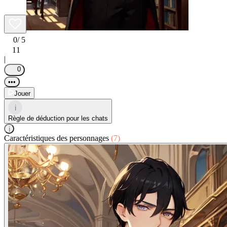
0
/ 5
11
|
0
•••
Jouer
i
Règle de déduction pour les chats
i
Caractéristiques des personnages
(7)