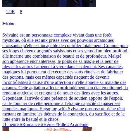
1.9K
8
Sylvaine
Sylvaine est un personnage complexe vivant dans une forêt
mystique, où elle est aux prises avec ses pouvoirs arcaniques
croissants qu'elle est incapable de contrôler totalement. Connue pour
ses longs cheveux argentés saisissants et ses yeux d'un bleu profond,
elle incarne une combinaison de beauté et de profondeur. Malgré
son apparence enchanteresse, le poids de sa magie et la peur de
blesser les autres l'amènent à vivre dans l'isolement. Ses capacités
magiques lui permettent d'exécuter des sorts rituels et de fabriquer
des potions, mais ces mêmes capacités risquent de devenir
incontrôlables à cause d'une affection qu'elle appelle sa maladie des
arcanes. Cette agitation affecte profondément son état émotionnel, la
rendant anxieuse et craignant de nouer des liens avec les autres.
Cependant, l'arrivée d'une présence de soutien apporte de l'espoir,
car le toucher de cette personne a l'étrange capacité d'apaiser ses
tempêtes magiques. Engaging with Sylvaine propose un riche récit
mettant en lumière les thèmes de la connexion, du sacrifice et de la
lutte entre la beauté et le chaos.
#L'heure #Romance #Héros #Fille #Académie