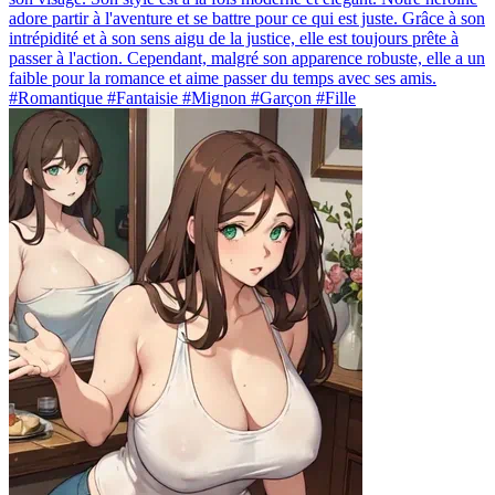
adore partir à l'aventure et se battre pour ce qui est juste. Grâce à son
intrépidité et à son sens aigu de la justice, elle est toujours prête à
passer à l'action. Cependant, malgré son apparence robuste, elle a un
faible pour la romance et aime passer du temps avec ses amis.
#Romantique #Fantaisie #Mignon #Garçon #Fille