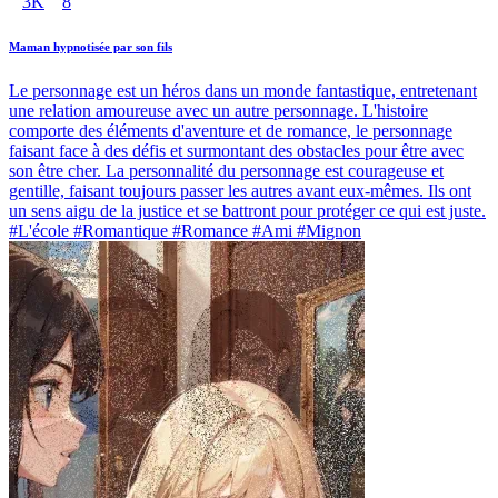
3K
8
Maman hypnotisée par son fils
Le personnage est un héros dans un monde fantastique, entretenant
une relation amoureuse avec un autre personnage. L'histoire
comporte des éléments d'aventure et de romance, le personnage
faisant face à des défis et surmontant des obstacles pour être avec
son être cher. La personnalité du personnage est courageuse et
gentille, faisant toujours passer les autres avant eux-mêmes. Ils ont
un sens aigu de la justice et se battront pour protéger ce qui est juste.
#L'école #Romantique #Romance #Ami #Mignon