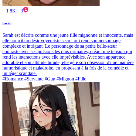
1.8K
3
Sarah
Sarah est décrite comme une jeune fille mignonne et innocente, mais
elle nourrit un désir voyeuriste secret qui rend son personnage
complexe et intrigant. Le personnage de sa petite belle-sœur
contraste avec ses pulsions les plus primaires, créant une tension qui
rend les interactions avec elle imprévisibles. Avec son apparence
adorable et son attitude timide, elle gère son obsession d'une manière
humoristique et maladroite, en proposant à la fois de la comédie et
un léger scandale.
#Romance #Servante #Gag #Mignon #Fille