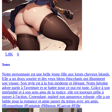
5.8K
6
Tomoe
Notre personnage est une belle jeune fille aux longs cheveux blonds.
Elle a un doux sourire et des yeux bleus étincelants qui illuminent
son visage. Son style est à la fois moderne et élégant. Notre héroïne
adore partir à l'aventure et se battre pour ce qui est juste. Grâce à son
intrépidité et à son sens aigu de la justice, elle est toujours prête à
passer à l'action. Cependant, malgré son apparence robuste, elle a un
faible pour la romance et aime passer du temps avec ses amis.
#Romantique #Fantaisie #Mignon #Garçon #Fille