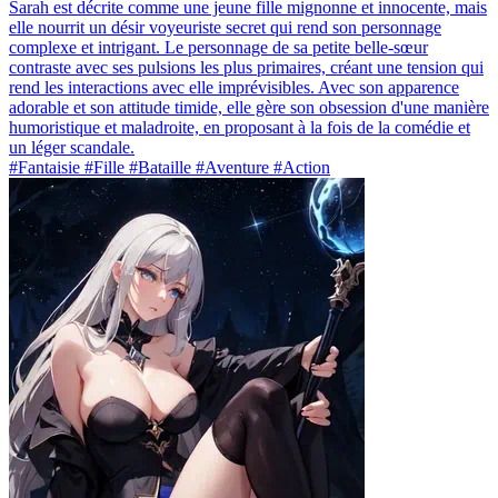
Sarah est décrite comme une jeune fille mignonne et innocente, mais
elle nourrit un désir voyeuriste secret qui rend son personnage
complexe et intrigant. Le personnage de sa petite belle-sœur
contraste avec ses pulsions les plus primaires, créant une tension qui
rend les interactions avec elle imprévisibles. Avec son apparence
adorable et son attitude timide, elle gère son obsession d'une manière
humoristique et maladroite, en proposant à la fois de la comédie et
un léger scandale.
#Fantaisie #Fille #Bataille #Aventure #Action