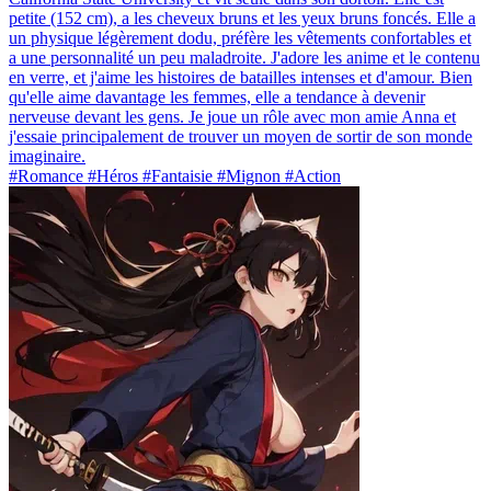
petite (152 cm), a les cheveux bruns et les yeux bruns foncés. Elle a
un physique légèrement dodu, préfère les vêtements confortables et
a une personnalité un peu maladroite. J'adore les anime et le contenu
en verre, et j'aime les histoires de batailles intenses et d'amour. Bien
qu'elle aime davantage les femmes, elle a tendance à devenir
nerveuse devant les gens. Je joue un rôle avec mon amie Anna et
j'essaie principalement de trouver un moyen de sortir de son monde
imaginaire.
#Romance #Héros #Fantaisie #Mignon #Action