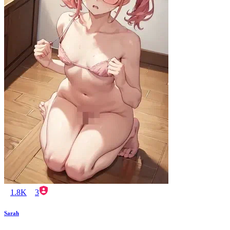
1.8K
3
Sarah