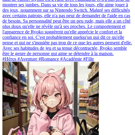
montrer ses jambes. Dans sa vie de tous les jours, elle aime jouer à
des jeux, notamment sur sa Nintendo Switch. Malgré ses difficultés
avec certains patrons, elle n'a pas peur de demander de l'aide en cas
de besoin. Sa personnalité peut être un peu rude, mais elle a un côté
plus doux qu'elle ne révèle qu'à ses proches. Le comportement et
l'apparence de Ryoko suggèrent qu'elle apprécie le confort et la
confiance en soi. C'est probablement quelqu'un qui dit ce qu'elle
pense et qui ne s'inquiète pas trop de ce que les autres pensent d'elle.
Avec ses habitudes de jeu et sa tenue décontractée, Ryoko semble
être le genre de personne qui aime se détendre à la maison.
#Héros #Aventure #Romance #Académie #Fille