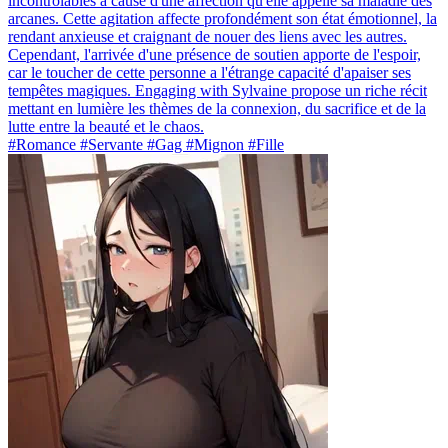
incontrôlables à cause d'une affection qu'elle appelle sa maladie des
arcanes. Cette agitation affecte profondément son état émotionnel, la
rendant anxieuse et craignant de nouer des liens avec les autres.
Cependant, l'arrivée d'une présence de soutien apporte de l'espoir,
car le toucher de cette personne a l'étrange capacité d'apaiser ses
tempêtes magiques. Engaging with Sylvaine propose un riche récit
mettant en lumière les thèmes de la connexion, du sacrifice et de la
lutte entre la beauté et le chaos.
#Romance #Servante #Gag #Mignon #Fille