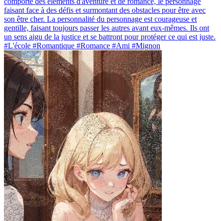
comporte des éléments d'aventure et de romance, le personnage
faisant face à des défis et surmontant des obstacles pour être avec
son être cher. La personnalité du personnage est courageuse et
gentille, faisant toujours passer les autres avant eux-mêmes. Ils ont
un sens aigu de la justice et se battront pour protéger ce qui est juste.
#L'école #Romantique #Romance #Ami #Mignon