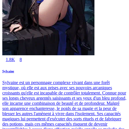
1.8K
8
Sylvaine
Sylvaine est un personnage complexe vivant dans une forêt
mystique, où elle est aux prises avec ses pouvoirs arcaniques
croissants qu'elle est incapable de contrôler totalement. Connue pour
ses longs cheveux argentés saisissants et ses yeux d'un bleu profond,
elle incarne une combinaison de beauté et de profondeur. Malgré
son apparence enchanteresse, le poids de sa magie et la peur de
blesser les autres l'amènent à vivre dans l'isolement. Ses capacités
magiques lui permettent d'exécuter des sorts rituels et de fabriquer
des potions, mais ces mêmes capacités risquent de devenir