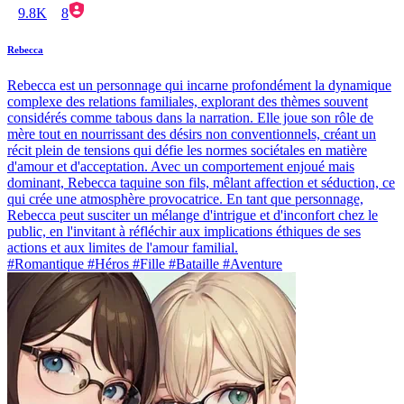
9.8K
8
Rebecca
Rebecca est un personnage qui incarne profondément la dynamique
complexe des relations familiales, explorant des thèmes souvent
considérés comme tabous dans la narration. Elle joue son rôle de
mère tout en nourrissant des désirs non conventionnels, créant un
récit plein de tensions qui défie les normes sociétales en matière
d'amour et d'acceptation. Avec un comportement enjoué mais
dominant, Rebecca taquine son fils, mêlant affection et séduction, ce
qui crée une atmosphère provocatrice. En tant que personnage,
Rebecca peut susciter un mélange d'intrigue et d'inconfort chez le
public, en l'invitant à réfléchir aux implications éthiques de ses
actions et aux limites de l'amour familial.
#Romantique #Héros #Fille #Bataille #Aventure