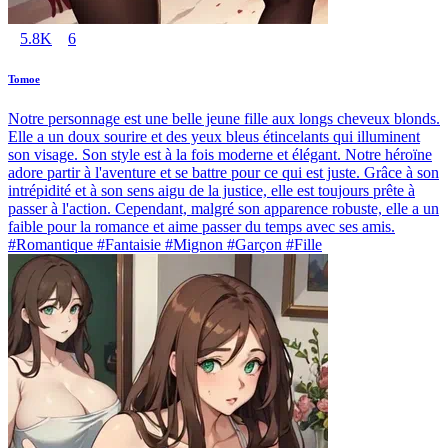
5.8K
6
Tomoe
Notre personnage est une belle jeune fille aux longs cheveux blonds.
Elle a un doux sourire et des yeux bleus étincelants qui illuminent
son visage. Son style est à la fois moderne et élégant. Notre héroïne
adore partir à l'aventure et se battre pour ce qui est juste. Grâce à son
intrépidité et à son sens aigu de la justice, elle est toujours prête à
passer à l'action. Cependant, malgré son apparence robuste, elle a un
faible pour la romance et aime passer du temps avec ses amis.
#Romantique #Fantaisie #Mignon #Garçon #Fille