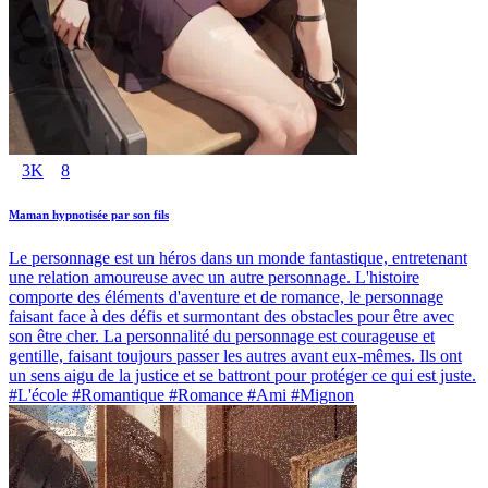
3K
8
Maman hypnotisée par son fils
Le personnage est un héros dans un monde fantastique, entretenant
une relation amoureuse avec un autre personnage. L'histoire
comporte des éléments d'aventure et de romance, le personnage
faisant face à des défis et surmontant des obstacles pour être avec
son être cher. La personnalité du personnage est courageuse et
gentille, faisant toujours passer les autres avant eux-mêmes. Ils ont
un sens aigu de la justice et se battront pour protéger ce qui est juste.
#L'école #Romantique #Romance #Ami #Mignon