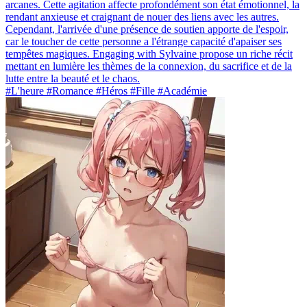
arcanes. Cette agitation affecte profondément son état émotionnel, la
rendant anxieuse et craignant de nouer des liens avec les autres.
Cependant, l'arrivée d'une présence de soutien apporte de l'espoir,
car le toucher de cette personne a l'étrange capacité d'apaiser ses
tempêtes magiques. Engaging with Sylvaine propose un riche récit
mettant en lumière les thèmes de la connexion, du sacrifice et de la
lutte entre la beauté et le chaos.
#L'heure #Romance #Héros #Fille #Académie