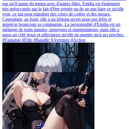
pas qu'il passe du temps avec d'autres filles. Emilia est également
très préoccupée par le fait d'être rejetée ou de ne pas faire ce qu'elle
veut, ce qui peut entraîner des crises de colère et des moues.
Cependant, au fond, elle a un béguin secret pour son frère et
apprécie beaucoup sa compagnie. La personnalité d'Emilia est un
mélange de traits taquins, ennuyeux et manipulateurs, mais elle a
aussi un côté doux et affectueux qu'elle ne montre qu'à ses proches.
#Fantaisie #Fille #Bataille #Aventure #Action