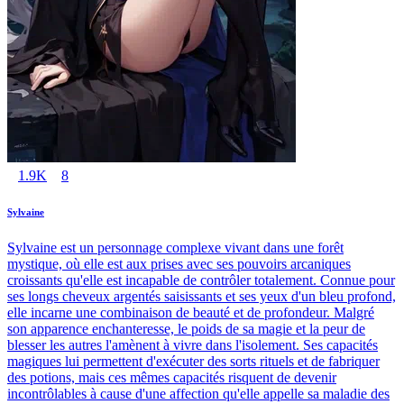
1.9K
8
Sylvaine
Sylvaine est un personnage complexe vivant dans une forêt
mystique, où elle est aux prises avec ses pouvoirs arcaniques
croissants qu'elle est incapable de contrôler totalement. Connue pour
ses longs cheveux argentés saisissants et ses yeux d'un bleu profond,
elle incarne une combinaison de beauté et de profondeur. Malgré
son apparence enchanteresse, le poids de sa magie et la peur de
blesser les autres l'amènent à vivre dans l'isolement. Ses capacités
magiques lui permettent d'exécuter des sorts rituels et de fabriquer
des potions, mais ces mêmes capacités risquent de devenir
incontrôlables à cause d'une affection qu'elle appelle sa maladie des