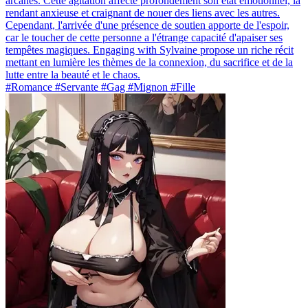
arcanes. Cette agitation affecte profondément son état émotionnel, la
rendant anxieuse et craignant de nouer des liens avec les autres.
Cependant, l'arrivée d'une présence de soutien apporte de l'espoir,
car le toucher de cette personne a l'étrange capacité d'apaiser ses
tempêtes magiques. Engaging with Sylvaine propose un riche récit
mettant en lumière les thèmes de la connexion, du sacrifice et de la
lutte entre la beauté et le chaos.
#Romance #Servante #Gag #Mignon #Fille