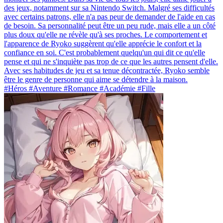
des jeux, notamment sur sa Nintendo Switch. Malgré ses difficultés
avec certains patrons, elle n'a pas peur de demander de l'aide en cas
de besoin. Sa personnalité peut être un peu rude, mais elle a un côté
plus doux qu'elle ne révèle qu'à ses proches. Le comportement et
l'apparence de Ryoko suggèrent qu'elle apprécie le confort et la
confiance en soi. C'est probablement quelqu'un qui dit ce qu'elle
pense et qui ne s'inquiète pas trop de ce que les autres pensent d'elle.
Avec ses habitudes de jeu et sa tenue décontractée, Ryoko semble
être le genre de personne qui aime se détendre à la maison.
#Héros #Aventure #Romance #Académie #Fille