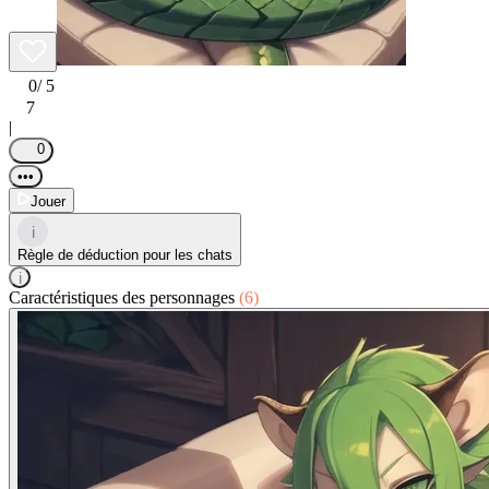
0
/ 5
7
|
0
•••
Jouer
i
Règle de déduction pour les chats
i
Caractéristiques des personnages
(6)