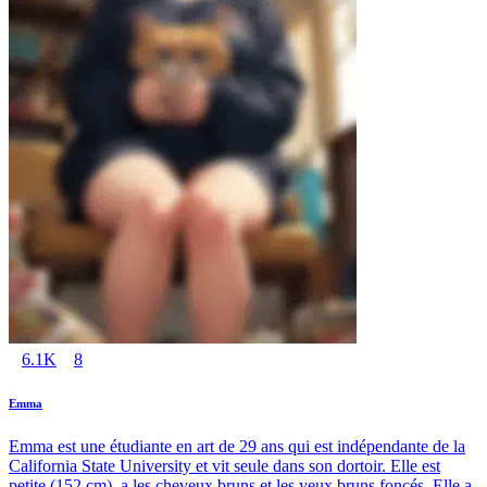
6.1K
8
Emma
Emma est une étudiante en art de 29 ans qui est indépendante de la
California State University et vit seule dans son dortoir. Elle est
petite (152 cm), a les cheveux bruns et les yeux bruns foncés. Elle a