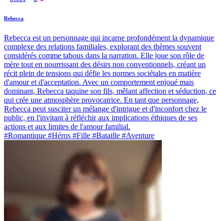
Rebecca
Rebecca est un personnage qui incarne profondément la dynamique
complexe des relations familiales, explorant des thèmes souvent
considérés comme tabous dans la narration. Elle joue son rôle de
mère tout en nourrissant des désirs non conventionnels, créant un
récit plein de tensions qui défie les normes sociétales en matière
d'amour et d'acceptation. Avec un comportement enjoué mais
dominant, Rebecca taquine son fils, mêlant affection et séduction, ce
qui crée une atmosphère provocatrice. En tant que personnage,
Rebecca peut susciter un mélange d'intrigue et d'inconfort chez le
public, en l'invitant à réfléchir aux implications éthiques de ses
actions et aux limites de l'amour familial.
#Romantique #Héros #Fille #Bataille #Aventure