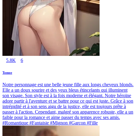
5.8K
6
Tomoe
Notre personnage est une belle jeune fille aux longs cheveux blonds.
Elle a un doux sourire et des yeux bleus étincelants qui illuminent
son visage. Son style est à la fois moderne et élégant. Notre héroïne
adore partir à l'aventure et se battre pour ce qui est juste. Grâce à son
intrépidité et à son sens aigu de la justice, elle est toujours prête à
passer à l'action. Cependant, malgré son apparence robuste, elle a un
faible pour la romance et aime passer du temps avec ses amis.
#Romantique #Fantaisie #Mignon #Garçon #Fille