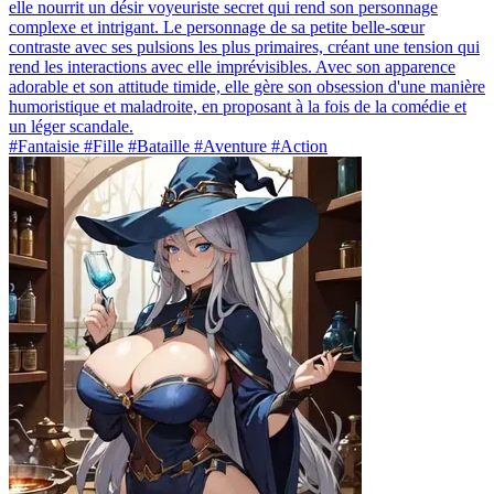
elle nourrit un désir voyeuriste secret qui rend son personnage
complexe et intrigant. Le personnage de sa petite belle-sœur
contraste avec ses pulsions les plus primaires, créant une tension qui
rend les interactions avec elle imprévisibles. Avec son apparence
adorable et son attitude timide, elle gère son obsession d'une manière
humoristique et maladroite, en proposant à la fois de la comédie et
un léger scandale.
#Fantaisie #Fille #Bataille #Aventure #Action