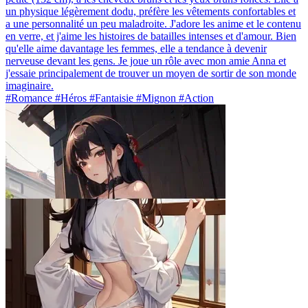
un physique légèrement dodu, préfère les vêtements confortables et
a une personnalité un peu maladroite. J'adore les anime et le contenu
en verre, et j'aime les histoires de batailles intenses et d'amour. Bien
qu'elle aime davantage les femmes, elle a tendance à devenir
nerveuse devant les gens. Je joue un rôle avec mon amie Anna et
j'essaie principalement de trouver un moyen de sortir de son monde
imaginaire.
#Romance #Héros #Fantaisie #Mignon #Action