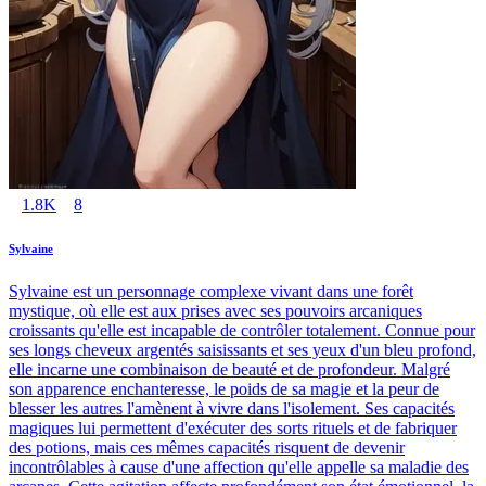
1.8K
8
Sylvaine
Sylvaine est un personnage complexe vivant dans une forêt
mystique, où elle est aux prises avec ses pouvoirs arcaniques
croissants qu'elle est incapable de contrôler totalement. Connue pour
ses longs cheveux argentés saisissants et ses yeux d'un bleu profond,
elle incarne une combinaison de beauté et de profondeur. Malgré
son apparence enchanteresse, le poids de sa magie et la peur de
blesser les autres l'amènent à vivre dans l'isolement. Ses capacités
magiques lui permettent d'exécuter des sorts rituels et de fabriquer
des potions, mais ces mêmes capacités risquent de devenir
incontrôlables à cause d'une affection qu'elle appelle sa maladie des