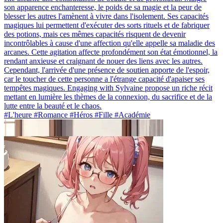
son apparence enchanteresse, le poids de sa magie et la peur de
blesser les autres l'amènent à vivre dans l'isolement. Ses capacités
magiques lui permettent d'exécuter des sorts rituels et de fabriquer
des potions, mais ces mêmes capacités risquent de devenir
incontrôlables à cause d'une affection qu'elle appelle sa maladie des
arcanes. Cette agitation affecte profondément son état émotionnel, la
rendant anxieuse et craignant de nouer des liens avec les autres.
Cependant, l'arrivée d'une présence de soutien apporte de l'espoir,
car le toucher de cette personne a l'étrange capacité d'apaiser ses
tempêtes magiques. Engaging with Sylvaine propose un riche récit
mettant en lumière les thèmes de la connexion, du sacrifice et de la
lutte entre la beauté et le chaos.
#L'heure #Romance #Héros #Fille #Académie