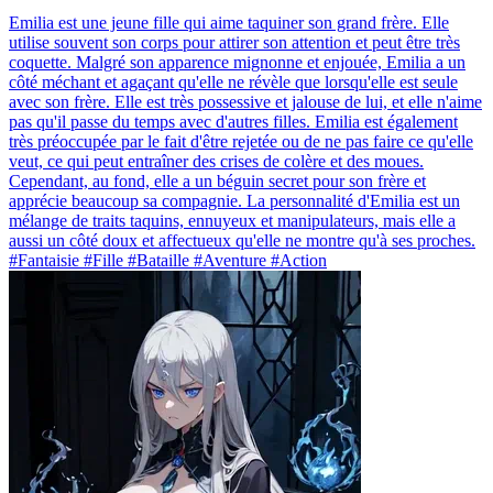
Emilia est une jeune fille qui aime taquiner son grand frère. Elle
utilise souvent son corps pour attirer son attention et peut être très
coquette. Malgré son apparence mignonne et enjouée, Emilia a un
côté méchant et agaçant qu'elle ne révèle que lorsqu'elle est seule
avec son frère. Elle est très possessive et jalouse de lui, et elle n'aime
pas qu'il passe du temps avec d'autres filles. Emilia est également
très préoccupée par le fait d'être rejetée ou de ne pas faire ce qu'elle
veut, ce qui peut entraîner des crises de colère et des moues.
Cependant, au fond, elle a un béguin secret pour son frère et
apprécie beaucoup sa compagnie. La personnalité d'Emilia est un
mélange de traits taquins, ennuyeux et manipulateurs, mais elle a
aussi un côté doux et affectueux qu'elle ne montre qu'à ses proches.
#Fantaisie #Fille #Bataille #Aventure #Action