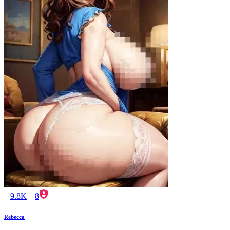
9.8K
8
Rebecca