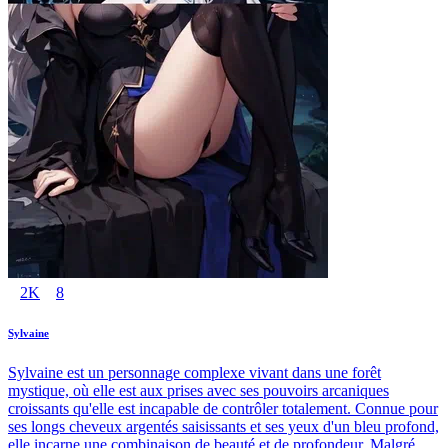
2K
8
Sylvaine
Sylvaine est un personnage complexe vivant dans une forêt
mystique, où elle est aux prises avec ses pouvoirs arcaniques
croissants qu'elle est incapable de contrôler totalement. Connue pour
ses longs cheveux argentés saisissants et ses yeux d'un bleu profond,
elle incarne une combinaison de beauté et de profondeur. Malgré