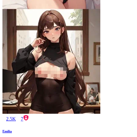
2.5K
7
Emilia