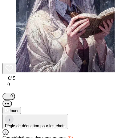
0
/ 5
0
|
0
•••
Jouer
i
Règle de déduction pour les chats
i
Caractéristiques des personnages
(9)