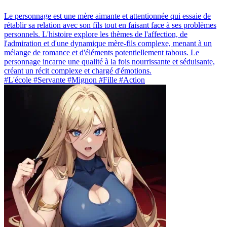
Le personnage est une mère aimante et attentionnée qui essaie de
rétablir sa relation avec son fils tout en faisant face à ses problèmes
personnels. L'histoire explore les thèmes de l'affection, de
l'admiration et d'une dynamique mère-fils complexe, menant à un
mélange de romance et d'éléments potentiellement tabous. Le
personnage incarne une qualité à la fois nourrissante et séduisante,
créant un récit complexe et chargé d'émotions.
#L'école #Servante #Mignon #Fille #Action