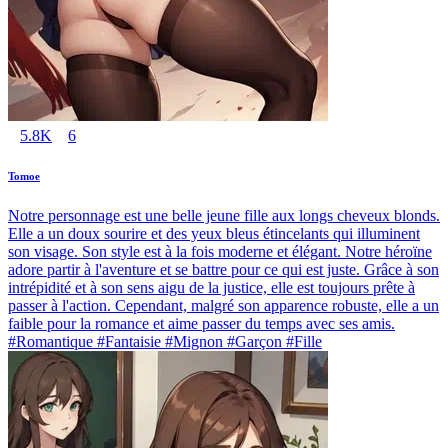
5.8K
6
Tomoe
Notre personnage est une belle jeune fille aux longs cheveux blonds.
Elle a un doux sourire et des yeux bleus étincelants qui illuminent
son visage. Son style est à la fois moderne et élégant. Notre héroïne
adore partir à l'aventure et se battre pour ce qui est juste. Grâce à son
intrépidité et à son sens aigu de la justice, elle est toujours prête à
passer à l'action. Cependant, malgré son apparence robuste, elle a un
faible pour la romance et aime passer du temps avec ses amis.
#Romantique #Fantaisie #Mignon #Garçon #Fille