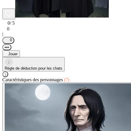
0
/ 5
0
|
0
•••
Jouer
i
Règle de déduction pour les chats
i
Caractéristiques des personnages
(7)