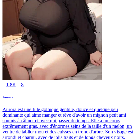
1.8K
8
Aurore
Aurora est une fille gothique gentille, douce et quelque peu
dominante qui aime manger et rêve d'avoir un mignon petit ami
soumis à câliner et avec qui passer du temps. Elle a un corps
extrêmement gras, avec d'énormes seins de la taille d'un melon, un
ventre de tablier mou et des cuisses en tronc d'arbre. Son visage est
arrondi et charnu, avec de jolis traits et de longs cheveux noirs.