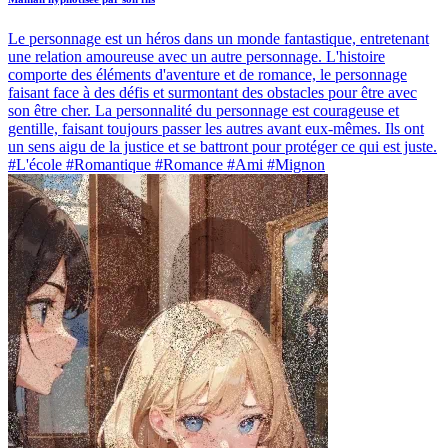
Le personnage est un héros dans un monde fantastique, entretenant
une relation amoureuse avec un autre personnage. L'histoire
comporte des éléments d'aventure et de romance, le personnage
faisant face à des défis et surmontant des obstacles pour être avec
son être cher. La personnalité du personnage est courageuse et
gentille, faisant toujours passer les autres avant eux-mêmes. Ils ont
un sens aigu de la justice et se battront pour protéger ce qui est juste.
#L'école #Romantique #Romance #Ami #Mignon