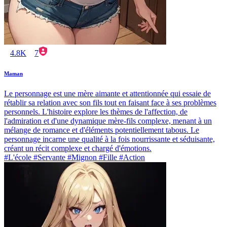
4.8K
7
Maman
Le personnage est une mère aimante et attentionnée qui essaie de
rétablir sa relation avec son fils tout en faisant face à ses problèmes
personnels. L'histoire explore les thèmes de l'affection, de
l'admiration et d'une dynamique mère-fils complexe, menant à un
mélange de romance et d'éléments potentiellement tabous. Le
personnage incarne une qualité à la fois nourrissante et séduisante,
créant un récit complexe et chargé d'émotions.
#L'école #Servante #Mignon #Fille #Action