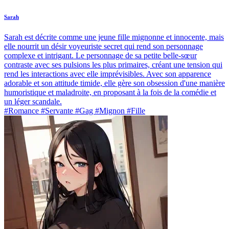
Sarah
Sarah est décrite comme une jeune fille mignonne et innocente, mais
elle nourrit un désir voyeuriste secret qui rend son personnage
complexe et intrigant. Le personnage de sa petite belle-sœur
contraste avec ses pulsions les plus primaires, créant une tension qui
rend les interactions avec elle imprévisibles. Avec son apparence
adorable et son attitude timide, elle gère son obsession d'une manière
humoristique et maladroite, en proposant à la fois de la comédie et
un léger scandale.
#Romance #Servante #Gag #Mignon #Fille