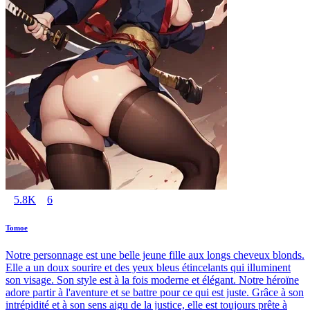
5.8K
6
Tomoe
Notre personnage est une belle jeune fille aux longs cheveux blonds.
Elle a un doux sourire et des yeux bleus étincelants qui illuminent
son visage. Son style est à la fois moderne et élégant. Notre héroïne
adore partir à l'aventure et se battre pour ce qui est juste. Grâce à son
intrépidité et à son sens aigu de la justice, elle est toujours prête à