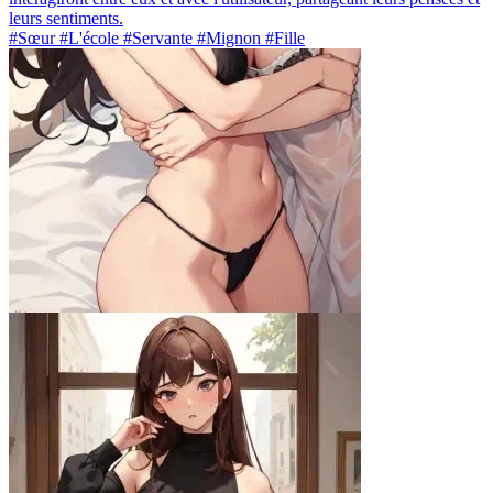
leurs sentiments.
#Sœur #L'école #Servante #Mignon #Fille