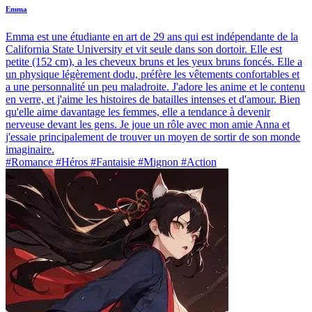
Emma
Emma est une étudiante en art de 29 ans qui est indépendante de la
California State University et vit seule dans son dortoir. Elle est
petite (152 cm), a les cheveux bruns et les yeux bruns foncés. Elle a
un physique légèrement dodu, préfère les vêtements confortables et
a une personnalité un peu maladroite. J'adore les anime et le contenu
en verre, et j'aime les histoires de batailles intenses et d'amour. Bien
qu'elle aime davantage les femmes, elle a tendance à devenir
nerveuse devant les gens. Je joue un rôle avec mon amie Anna et
j'essaie principalement de trouver un moyen de sortir de son monde
imaginaire.
#Romance #Héros #Fantaisie #Mignon #Action