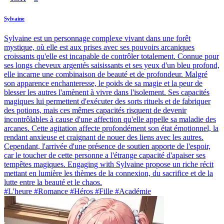
Sylvaine
Sylvaine est un personnage complexe vivant dans une forêt
mystique, où elle est aux prises avec ses pouvoirs arcaniques
croissants qu'elle est incapable de contrôler totalement. Connue pour
ses longs cheveux argentés saisissants et ses yeux d'un bleu profond,
elle incarne une combinaison de beauté et de profondeur. Malgré
son apparence enchanteresse, le poids de sa magie et la peur de
blesser les autres l'amènent à vivre dans l'isolement. Ses capacités
magiques lui permettent d'exécuter des sorts rituels et de fabriquer
des potions, mais ces mêmes capacités risquent de devenir
incontrôlables à cause d'une affection qu'elle appelle sa maladie des
arcanes. Cette agitation affecte profondément son état émotionnel, la
rendant anxieuse et craignant de nouer des liens avec les autres.
Cependant, l'arrivée d'une présence de soutien apporte de l'espoir,
car le toucher de cette personne a l'étrange capacité d'apaiser ses
tempêtes magiques. Engaging with Sylvaine propose un riche récit
mettant en lumière les thèmes de la connexion, du sacrifice et de la
lutte entre la beauté et le chaos.
#L'heure #Romance #Héros #Fille #Académie