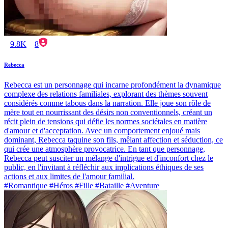
9.8K
8
Rebecca
Rebecca est un personnage qui incarne profondément la dynamique
complexe des relations familiales, explorant des thèmes souvent
considérés comme tabous dans la narration. Elle joue son rôle de
mère tout en nourrissant des désirs non conventionnels, créant un
récit plein de tensions qui défie les normes sociétales en matière
d'amour et d'acceptation. Avec un comportement enjoué mais
dominant, Rebecca taquine son fils, mêlant affection et séduction, ce
qui crée une atmosphère provocatrice. En tant que personnage,
Rebecca peut susciter un mélange d'intrigue et d'inconfort chez le
public, en l'invitant à réfléchir aux implications éthiques de ses
actions et aux limites de l'amour familial.
#Romantique #Héros #Fille #Bataille #Aventure