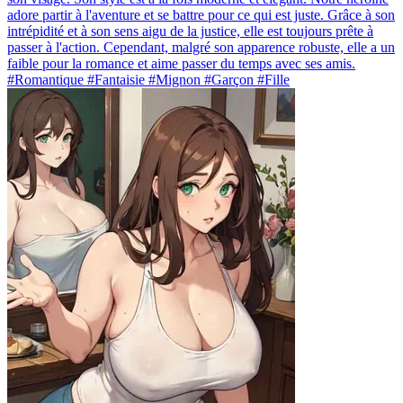
adore partir à l'aventure et se battre pour ce qui est juste. Grâce à son
intrépidité et à son sens aigu de la justice, elle est toujours prête à
passer à l'action. Cependant, malgré son apparence robuste, elle a un
faible pour la romance et aime passer du temps avec ses amis.
#Romantique #Fantaisie #Mignon #Garçon #Fille