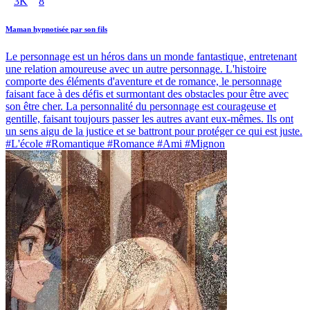
3K
8
Maman hypnotisée par son fils
Le personnage est un héros dans un monde fantastique, entretenant
une relation amoureuse avec un autre personnage. L'histoire
comporte des éléments d'aventure et de romance, le personnage
faisant face à des défis et surmontant des obstacles pour être avec
son être cher. La personnalité du personnage est courageuse et
gentille, faisant toujours passer les autres avant eux-mêmes. Ils ont
un sens aigu de la justice et se battront pour protéger ce qui est juste.
#L'école #Romantique #Romance #Ami #Mignon