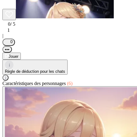
0
/ 5
1
|
0
•••
Jouer
i
Règle de déduction pour les chats
i
Caractéristiques des personnages
(6)