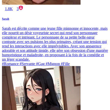
1.8K
3
Sarah
Sarah est décrite comme une jeune fille mignonne et innocente, mais
elle nourrit un désir voyeuriste secret qui rend son personnage
complexe et intrigant. Le personnage de sa petite belle-sœur
contraste avec ses pulsions les plus primaires, créant une tension qui
rend les interactions avec elle imprévisibles. Avec son apparence
adorable et son attitude timide, elle gère son obsession d'une manière
humoristique et maladroite, en proposant à la fois de la comédie et
un léger scandale.
#Romance #Servante #Gag #Mignon #Fille