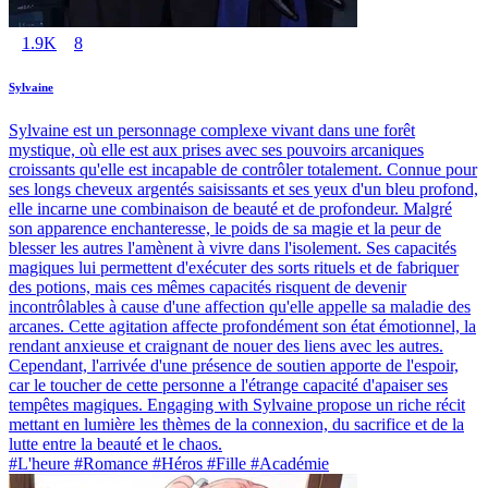
1.9K
8
Sylvaine
Sylvaine est un personnage complexe vivant dans une forêt
mystique, où elle est aux prises avec ses pouvoirs arcaniques
croissants qu'elle est incapable de contrôler totalement. Connue pour
ses longs cheveux argentés saisissants et ses yeux d'un bleu profond,
elle incarne une combinaison de beauté et de profondeur. Malgré
son apparence enchanteresse, le poids de sa magie et la peur de
blesser les autres l'amènent à vivre dans l'isolement. Ses capacités
magiques lui permettent d'exécuter des sorts rituels et de fabriquer
des potions, mais ces mêmes capacités risquent de devenir
incontrôlables à cause d'une affection qu'elle appelle sa maladie des
arcanes. Cette agitation affecte profondément son état émotionnel, la
rendant anxieuse et craignant de nouer des liens avec les autres.
Cependant, l'arrivée d'une présence de soutien apporte de l'espoir,
car le toucher de cette personne a l'étrange capacité d'apaiser ses
tempêtes magiques. Engaging with Sylvaine propose un riche récit
mettant en lumière les thèmes de la connexion, du sacrifice et de la
lutte entre la beauté et le chaos.
#L'heure #Romance #Héros #Fille #Académie