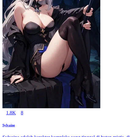
1.8K
8
Sylvaine