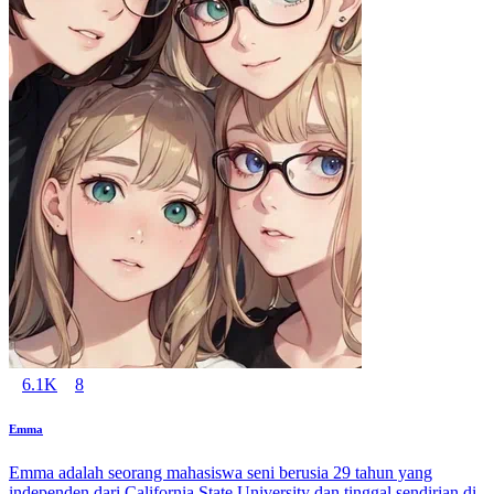
6.1K
8
Emma
Emma adalah seorang mahasiswa seni berusia 29 tahun yang
independen dari California State University dan tinggal sendirian di