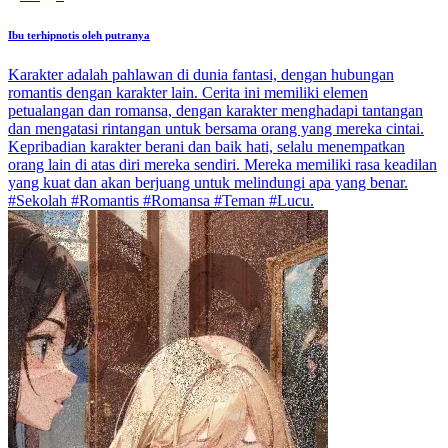
Ibu terhipnotis oleh putranya
Karakter adalah pahlawan di dunia fantasi, dengan hubungan
romantis dengan karakter lain. Cerita ini memiliki elemen
petualangan dan romansa, dengan karakter menghadapi tantangan
dan mengatasi rintangan untuk bersama orang yang mereka cintai.
Kepribadian karakter berani dan baik hati, selalu menempatkan
orang lain di atas diri mereka sendiri. Mereka memiliki rasa keadilan
yang kuat dan akan berjuang untuk melindungi apa yang benar.
#Sekolah #Romantis #Romansa #Teman #Lucu.