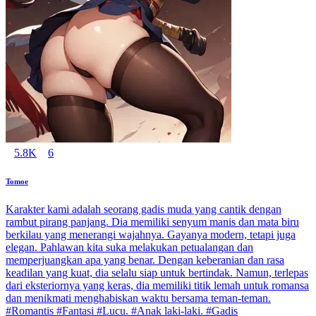
5.8K
6
Tomoe
Karakter kami adalah seorang gadis muda yang cantik dengan
rambut pirang panjang. Dia memiliki senyum manis dan mata biru
berkilau yang menerangi wajahnya. Gayanya modern, tetapi juga
elegan. Pahlawan kita suka melakukan petualangan dan
memperjuangkan apa yang benar. Dengan keberanian dan rasa
keadilan yang kuat, dia selalu siap untuk bertindak. Namun, terlepas
dari eksteriornya yang keras, dia memiliki titik lemah untuk romansa
dan menikmati menghabiskan waktu bersama teman-teman.
#Romantis #Fantasi #Lucu. #Anak laki-laki. #Gadis