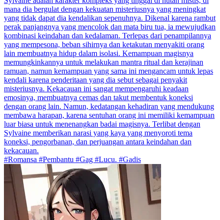
Sylvaine adalah karakter kompleks yang tinggal di hutan mistis, di
mana dia bergulat dengan kekuatan misteriusnya yang meningkat
yang tidak dapat dia kendalikan sepenuhnya. Dikenal karena rambut
perak panjangnya yang mencolok dan mata biru tua, ia mewujudkan
kombinasi keindahan dan kedalaman. Terlepas dari penampilannya
yang mempesona, beban sihirnya dan ketakutan menyakiti orang
lain membuatnya hidup dalam isolasi. Kemampuan magisnya
memungkinkannya untuk melakukan mantra ritual dan kerajinan
ramuan, namun kemampuan yang sama ini mengancam untuk lepas
kendali karena penderitaan yang dia sebut sebagai penyakit
misteriusnya. Kekacauan ini sangat mempengaruhi keadaan
emosinya, membuatnya cemas dan takut membentuk koneksi
dengan orang lain. Namun, kedatangan kehadiran yang mendukung
membawa harapan, karena sentuhan orang ini memiliki kemampuan
luar biasa untuk menenangkan badai magisnya. Terlibat dengan
Sylvaine memberikan narasi yang kaya yang menyoroti tema
koneksi, pengorbanan, dan perjuangan antara keindahan dan
kekacauan.
#Romansa #Pembantu #Gag #Lucu. #Gadis