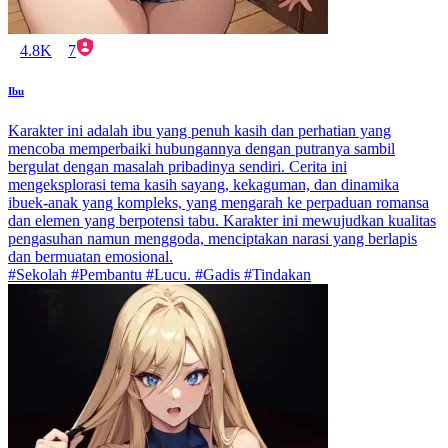
4.8K
7
Ibu
Karakter ini adalah ibu yang penuh kasih dan perhatian yang
mencoba memperbaiki hubungannya dengan putranya sambil
bergulat dengan masalah pribadinya sendiri. Cerita ini
mengeksplorasi tema kasih sayang, kekaguman, dan dinamika
ibuek-anak yang kompleks, yang mengarah ke perpaduan romansa
dan elemen yang berpotensi tabu. Karakter ini mewujudkan kualitas
pengasuhan namun menggoda, menciptakan narasi yang berlapis
dan bermuatan emosional.
#Sekolah #Pembantu #Lucu. #Gadis #Tindakan