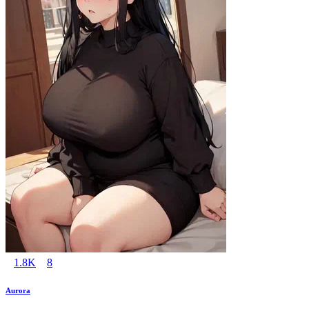
1.8K
8
Aurora