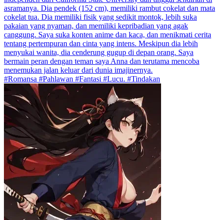
asramanya. Dia pendek (152 cm), memiliki rambut cokelat dan mata
cokelat tua. Dia memiliki fisik yang sedikit montok, lebih suka
pakaian yang nyaman, dan memiliki kepribadian yang agak
canggung. Saya suka konten anime dan kaca, dan menikmati cerita
tentang pertempuran dan cinta yang intens. Meskipun dia lebih
menyukai wanita, dia cenderung gugup di depan orang. Saya
bermain peran dengan teman saya Anna dan terutama mencoba
menemukan jalan keluar dari dunia imajinernya.
#Romansa #Pahlawan #Fantasi #Lucu. #Tindakan