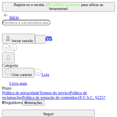
Registe-se e receba
100 créditos gratuitos
para utilizar as
ferramentas!
Início
Iniciar sessão
Categoria
Loja
Criar carácter
Livro-guia
Prazo
Política de privacidade
Termos do serviço
Política de
reclamações
Política de remoção de conteúdos
18 U.S.C. §2257
0
Seguidores
0
Interações
Seguir