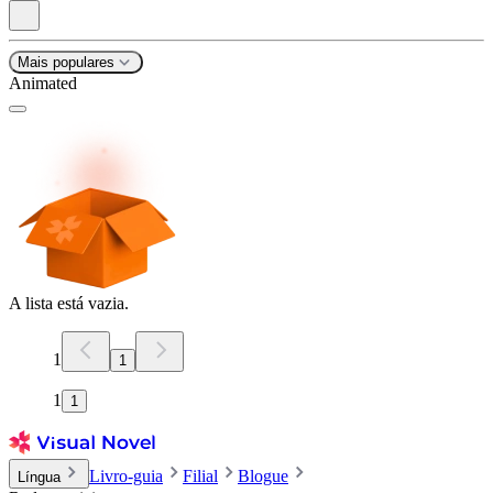
Mais populares
Animated
A lista está vazia.
1
1
1
1
Livro-guia
Filial
Blogue
Língua