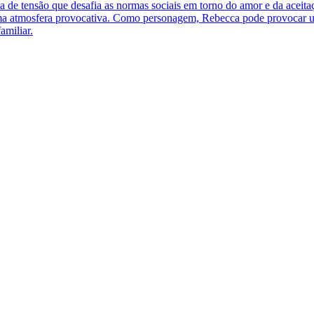
eia de tensão que desafia as normas sociais em torno do amor e da ac
uma atmosfera provocativa. Como personagem, Rebecca pode provocar um
amiliar.