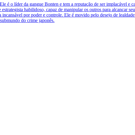
 o líder da gangue Bonten e tem a reputação de ser implacável e calcu
estrategista habilidoso, capaz de manipular os outros para alcançar se
ca incansável por poder e controle. Ele é movido pelo desejo de lealda
o submundo do crime japonês.