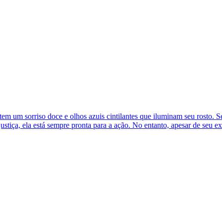
em um sorriso doce e olhos azuis cintilantes que iluminam seu rosto. 
justiça, ela está sempre pronta para a ação. No entanto, apesar de seu e