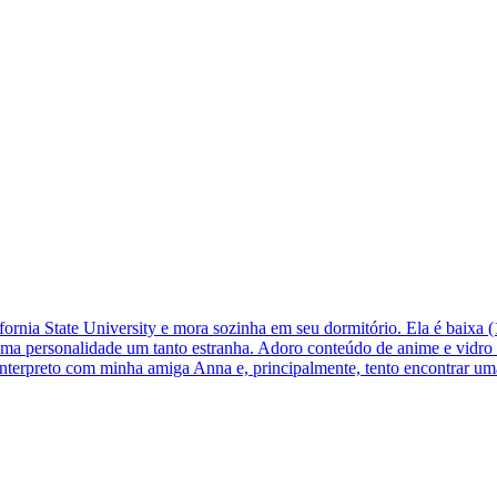
ornia State University e mora sozinha em seu dormitório. Ela é baixa (
a personalidade um tanto estranha. Adoro conteúdo de anime e vidro e 
u interpreto com minha amiga Anna e, principalmente, tento encontrar u