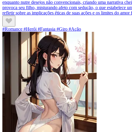
enquanto nutre desejos não convencionais, criando uma narrativa ch
provoca seu filho, misturando afeto com sedução, o que estabelece 
refletir sobre as implicações éticas de suas ações e os limites do amor f
#Romance #Herói #Fantasia #Giro #Ação