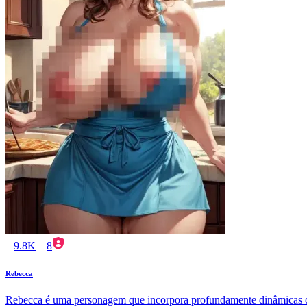
9.8K
8
Rebecca
Rebecca é uma personagem que incorpora profundamente dinâmicas com