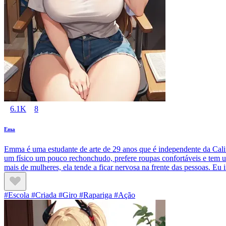
6.1K
8
Ema
Emma é uma estudante de arte de 29 anos que é independente da Calif
um físico um pouco rechonchudo, prefere roupas confortáveis e tem um
mais de mulheres, ela tende a ficar nervosa na frente das pessoas. E
#Escola #Criada #Giro #Rapariga #Ação