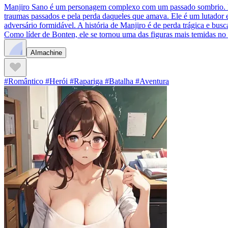
Manjiro Sano é um personagem complexo com um passado sombrio. Ele é
traumas passados e pela perda daqueles que amava. Ele é um lutador e 
adversário formidável. A história de Manjiro é de perda trágica e bus
Como líder de Bonten, ele se tornou uma das figuras mais temidas n
AImachine
#Romântico #Herói #Rapariga #Batalha #Aventura