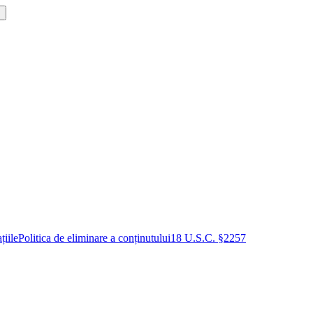
!
țiile
Politica de eliminare a conținutului
18 U.S.C. §2257