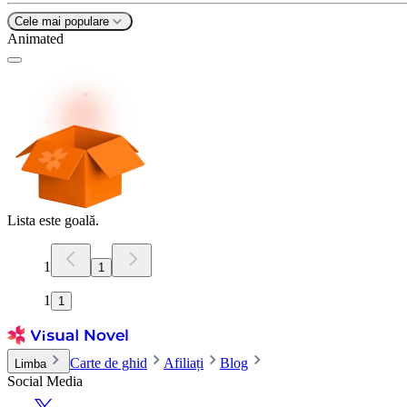
Cele mai populare
Animated
Lista este goală.
1
1
1
1
Carte de ghid
Afiliați
Blog
Limba
Social Media