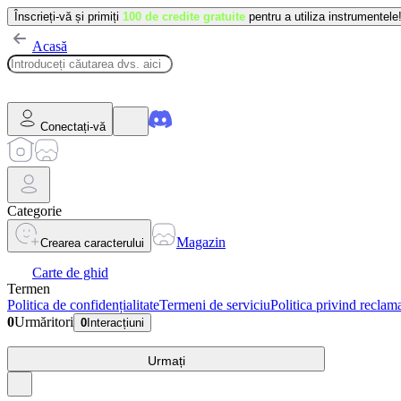
Înscrieți-vă și primiți
100 de credite gratuite
pentru a utiliza instrumentele
Acasă
Conectați-vă
Categorie
Magazin
Crearea caracterului
Carte de ghid
Termen
Politica de confidențialitate
Termeni de serviciu
Politica privind reclama
0
Urmăritori
0
Interacțiuni
Urmați