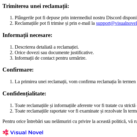
Trimiterea unei reclamații:
Plângerile pot fi depuse prin intermediul nostru Discord disponib
Reclamațiile pot fi trimise și prin e-mail la
support@visualnove
Informații necesare:
Descrierea detaliată a reclamației.
Orice dovezi sau documente justificative.
Informații de contact pentru urmărire.
Confirmare:
La primirea unei reclamații, vom confirma reclamația în termen 
Confidențialitate:
Toate reclamațiile și informațiile aferente vor fi tratate cu strictă
Toate reclamațiile raportate vor fi examinate și rezolvate în term
Pentru orice întrebări sau nelămuriri cu privire la această politică, vă 