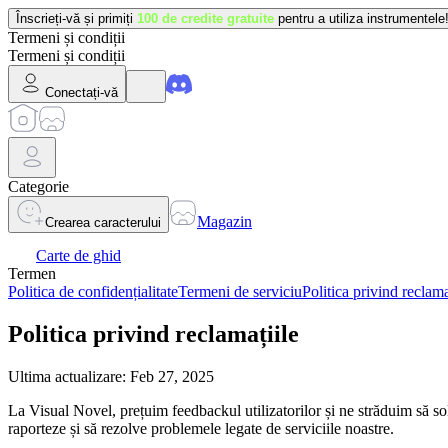
Înscrieți-vă și primiți
100 de credite gratuite
pentru a utiliza instrumentele
Termeni și condiții
Termeni și condiții
Conectați-vă
Categorie
Magazin
Crearea caracterului
Carte de ghid
Termen
Politica de confidențialitate
Termeni de serviciu
Politica privind reclama
Politica privind reclamațiile
Ultima actualizare: Feb 27, 2025
La Visual Novel, prețuim feedbackul utilizatorilor și ne străduim să sol
raporteze și să rezolve problemele legate de serviciile noastre.