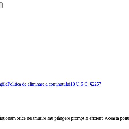
!
țiile
Politica de eliminare a conținutului
18 U.S.C. §2257
uționăm orice nelămurire sau plângere prompt și eficient. Această politic