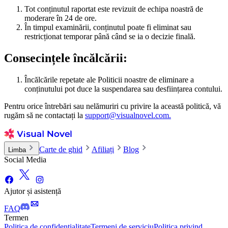
Tot conținutul raportat este revizuit de echipa noastră de
moderare în 24 de ore.
În timpul examinării, conținutul poate fi eliminat sau
restricționat temporar până când se ia o decizie finală.
Consecințele încălcării:
Încălcările repetate ale Politicii noastre de eliminare a
conținutului pot duce la suspendarea sau desființarea contului.
Pentru orice întrebări sau nelămuriri cu privire la această politică, vă
rugăm să ne contactați la
support@visualnovel.com.
Carte de ghid
Afiliați
Blog
Limba
Social Media
Ajutor și asistență
FAQ
Termen
Politica de confidențialitate
Termeni de serviciu
Politica privind