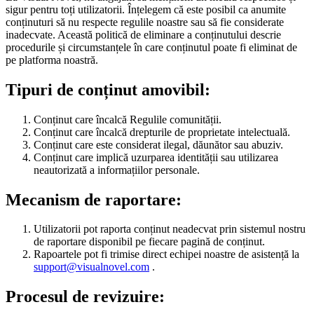
sigur pentru toți utilizatorii. Înțelegem că este posibil ca anumite
conținuturi să nu respecte regulile noastre sau să fie considerate
inadecvate. Această politică de eliminare a conținutului descrie
procedurile și circumstanțele în care conținutul poate fi eliminat de
pe platforma noastră.
Tipuri de conținut amovibil:
Conținut care încalcă Regulile comunității.
Conținut care încalcă drepturile de proprietate intelectuală.
Conținut care este considerat ilegal, dăunător sau abuziv.
Conținut care implică uzurparea identității sau utilizarea
neautorizată a informațiilor personale.
Mecanism de raportare:
Utilizatorii pot raporta conținut neadecvat prin sistemul nostru
de raportare disponibil pe fiecare pagină de conținut.
Rapoartele pot fi trimise direct echipei noastre de asistență la
support@visualnovel.com
.
Procesul de revizuire: