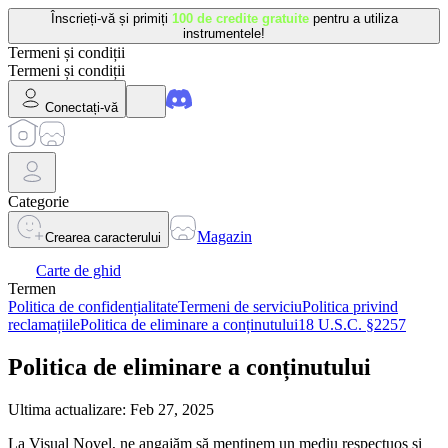
Înscrieți-vă și primiți
100 de credite gratuite
pentru a utiliza
instrumentele!
Termeni și condiții
Termeni și condiții
Conectați-vă
Categorie
Magazin
Crearea caracterului
Carte de ghid
Termen
Politica de confidențialitate
Termeni de serviciu
Politica privind
reclamațiile
Politica de eliminare a conținutului
18 U.S.C. §2257
Politica de eliminare a conținutului
Ultima actualizare: Feb 27, 2025
La Visual Novel, ne angajăm să menținem un mediu respectuos și