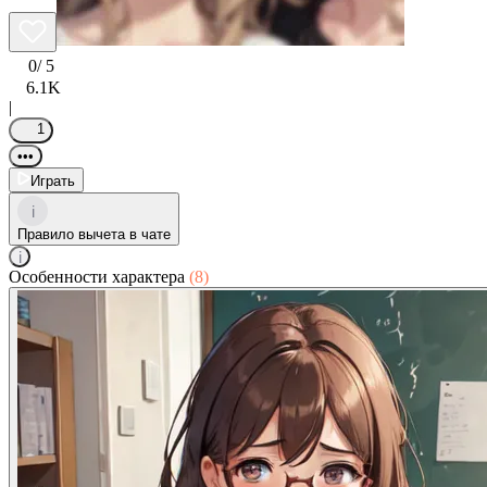
0
/ 5
6.1K
|
1
•••
Играть
i
Правило вычета в чате
i
Особенности характера
(8)