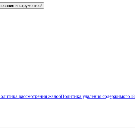
зования инструментов!
олитика рассмотрения жалоб
Политика удаления содержимого
18