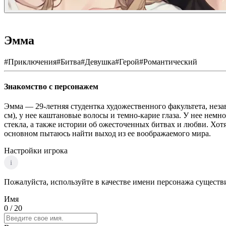
Эмма
#
Приключения
#
Битва
#
Девушка
#
Герой
#
Романтический
Знакомство с персонажем
Эмма — 29-летняя студентка художественного факультета, нез
см), у нее каштановые волосы и темно-карие глаза. У нее нем
стекла, а также истории об ожесточенных битвах и любви. Хот
основном пытаюсь найти выход из ее воображаемого мира.
Настройки игрока
i
Пожалуйста, используйте в качестве имени персонажа существи
Имя
0
/ 20