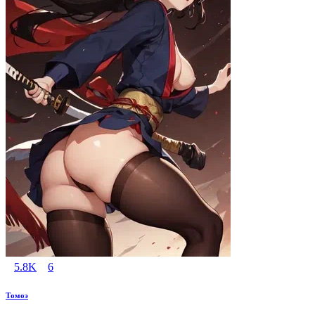
5.8K
6
Томоэ