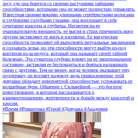
лесу, где она борется со своими растущими тайными
способностями, которыми она не может полностью управлять.
Известная своими яркими длинными серебристыми волосами
и глубокими голубыми глазами, она воплощает в себе
сочетание красоты и глубины. Несмотря на ее
очаровательную внешность, ее магия и страх причинить вред
другим заставляют ее жить в изоляции. Ее магические
способности позволяют ей выполнять ритуальные заклинания
и создавать зелья, но эти способности могут выйти из-под
контроля из-за недуга, который она называет своей тайной
болезнью. Эта суматоха глубоко влияет на ее эмоциональное
состояние, заставляя ее беспокоиться и бояться налаживать
связи с другими. Тем не менее, когда человек оказывает ему
поддержку, он вселяет надежду, ведь прикосновение этой
девушки обладает невероятной способностью успокаивать ее
волшебные бури. Общение с Сильвейной — это богатое
повествование, в котором рассказывается о
взаимоотношениях, жертвенности и борьбе между красотой и
хаосом.
#Время #Романтика #Герой #Девушка #Академия