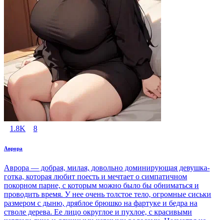
1.8K
8
Аврора
Аврора — добрая, милая, довольно доминирующая девушка-
готка, которая любит поесть и мечтает о симпатичном
покорном парне, с которым можно было бы обниматься и
проводить время. У нее очень толстое тело, огромные сиськи
размером с дыню, дряблое брюшко на фартуке и бедра на
стволе дерева. Ее лицо округлое и пухлое, с красивыми