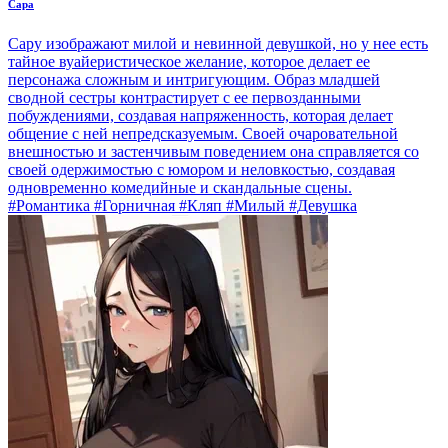
Сара
Сару изображают милой и невинной девушкой, но у нее есть
тайное вуайеристическое желание, которое делает ее
персонажа сложным и интригующим. Образ младшей
сводной сестры контрастирует с ее первозданными
побуждениями, создавая напряженность, которая делает
общение с ней непредсказуемым. Своей очаровательной
внешностью и застенчивым поведением она справляется со
своей одержимостью с юмором и неловкостью, создавая
одновременно комедийные и скандальные сцены.
#Романтика #Горничная #Кляп #Милый #Девушка