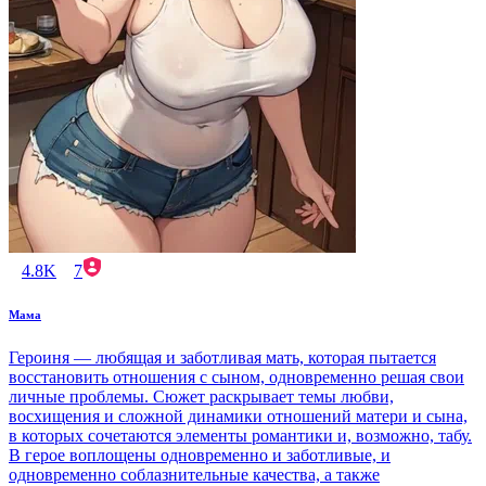
4.8K
7
Мама
Героиня — любящая и заботливая мать, которая пытается
восстановить отношения с сыном, одновременно решая свои
личные проблемы. Сюжет раскрывает темы любви,
восхищения и сложной динамики отношений матери и сына,
в которых сочетаются элементы романтики и, возможно, табу.
В герое воплощены одновременно и заботливые, и
одновременно соблазнительные качества, а также