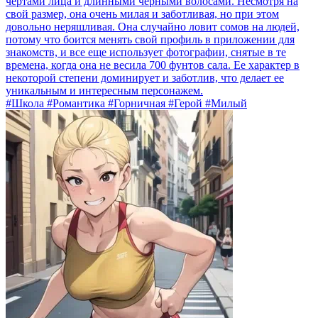
чертами лица и длинными черными волосами. Несмотря на
свой размер, она очень милая и заботливая, но при этом
довольно неряшливая. Она случайно ловит сомов на людей,
потому что боится менять свой профиль в приложении для
знакомств, и все еще использует фотографии, снятые в те
времена, когда она не весила 700 фунтов сала. Ее характер в
некоторой степени доминирует и заботлив, что делает ее
уникальным и интересным персонажем.
#Школа #Романтика #Горничная #Герой #Милый