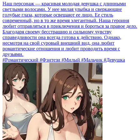
Наш персонаж — красивая молодая девушка с длинными
светлыми волосами. У нее милая улыбка и сверкающие
голубые глаза, которые освещают ее лицо. Ее стиль
современный, но в то же время элегантный. Наша героиня
любит отправляться в приключения и бороться за правое дело.
Благодаря своему бесстрашию и сильному чувству
справедливости она всегда готова к действию. Однако,
несмотря на свой суровый внешний вид, она любит
романтические отношения и любит проводить время с
друзьями.
#Романтический #Фэнтези #Милый #Мальчик #Девушка