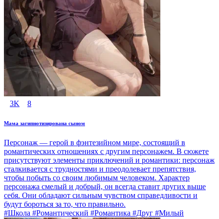
3K
8
Мама загипнотизирована сыном
Персонаж — герой в фэнтезийном мире, состоящий в
романтических отношениях с другим персонажем. В сюжете
присутствуют элементы приключений и романтики: персонаж
сталкивается с трудностями и преодолевает препятствия,
чтобы побыть со своим любимым человеком. Характер
персонажа смелый и добрый, он всегда ставит других выше
себя. Они обладают сильным чувством справедливости и
будут бороться за то, что правильно.
#Школа #Романтический #Романтика #Друг #Милый