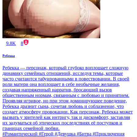
9.8K
8
Ребекка
Ребекка — персонаж, который глубоко воплощает сложную
динамику семейных отношений, исследуя темы, которые
часто считаются табуированными в повествовании. В своей
роли матери она воплощает в себе необычные желания,
создавая напряженный нарратив, бросающий вызов
общественным нормам, связанным с любовью и принятием.
Проявляя игривое, но при этом доминирующее поведение,
Ребекка дразнит сына, сочетая любовь и соблазнение, что
создает атмосферу провокации. Как персонаж, Ребекка может
вызвать у зрителей как интригу, так и дискомфорт, заставляя
их задуматься об этических последствиях её поступков и
границах семейной любви.
#Романтический #Герой #Девушка #Битва #Приключения