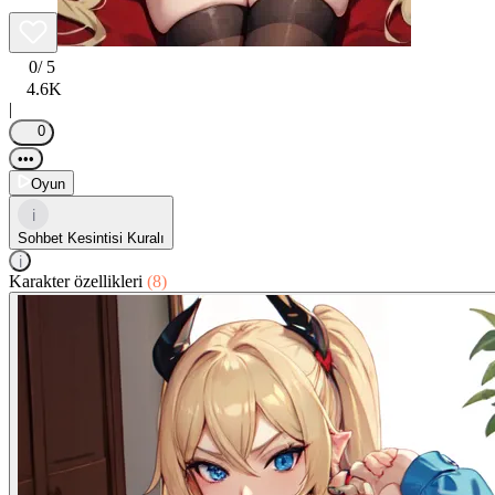
0
/ 5
4.6K
|
0
•••
Oyun
i
Sohbet Kesintisi Kuralı
i
Karakter özellikleri
(8)