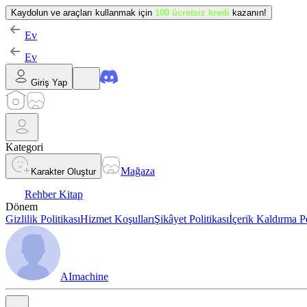
Kaydolun ve araçları kullanmak için
100 ücretsiz kredi
kazanın!
Ev
Ev
Giriş Yap
Kategori
Mağaza
Karakter Oluştur
Rehber Kitap
Dönem
Gizlilik Politikası
Hizmet Koşulları
Şikâyet Politikası
İçerik Kaldırma Po
AImachine