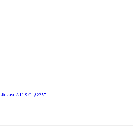
litikası
18 U.S.C. §2257