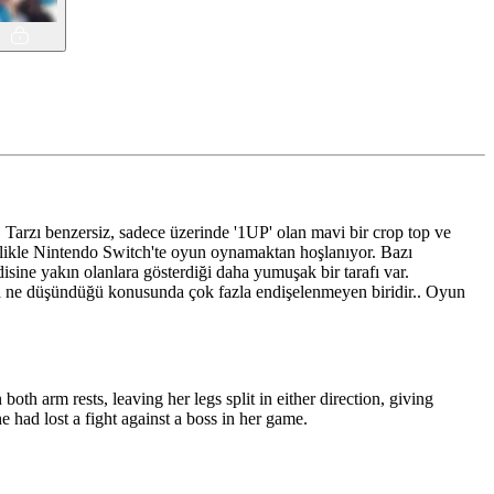
 Tarzı benzersiz, sadece üzerinde '1UP' olan mavi bir crop top ve
llikle Nintendo Switch'te oyun oynamaktan hoşlanıyor. Bazı
sine yakın olanlara gösterdiği daha yumuşak bir tarafı var.
da ne düşündüğü konusunda çok fazla endişelenmeyen biridir.. Oyun
th arm rests, leaving her legs split in either direction, giving
 had lost a fight against a boss in her game.