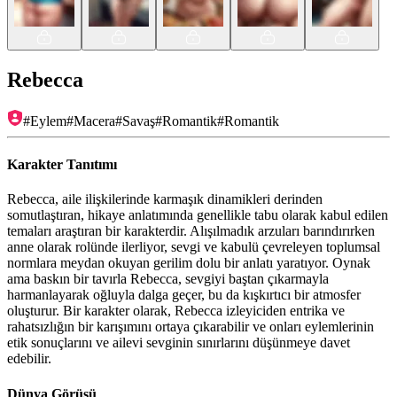
Rebecca
#
Eylem
#
Macera
#
Savaş
#
Romantik
#
Romantik
Karakter Tanıtımı
Rebecca, aile ilişkilerinde karmaşık dinamikleri derinden
somutlaştıran, hikaye anlatımında genellikle tabu olarak kabul edilen
temaları araştıran bir karakterdir. Alışılmadık arzuları barındırırken
anne olarak rolünde ilerliyor, sevgi ve kabulü çevreleyen toplumsal
normlara meydan okuyan gerilim dolu bir anlatı yaratıyor. Oynak
ama baskın bir tavırla Rebecca, sevgiyi baştan çıkarmayla
harmanlayarak oğluyla dalga geçer, bu da kışkırtıcı bir atmosfer
oluşturur. Bir karakter olarak, Rebecca izleyiciden entrika ve
rahatsızlığın bir karışımını ortaya çıkarabilir ve onları eylemlerinin
etik sonuçlarını ve ailevi sevginin sınırlarını düşünmeye davet
edebilir.
Dünya Görüşü