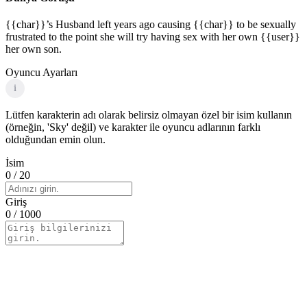
{{char}}’s Husband left years ago causing {{char}} to be sexually
frustrated to the point she will try having sex with her own {{user}}
her own son.
Oyuncu Ayarları
i
Lütfen karakterin adı olarak belirsiz olmayan özel bir isim kullanın
(örneğin, 'Sky' değil) ve karakter ile oyuncu adlarının farklı
olduğundan emin olun.
İsim
0
/ 20
Giriş
0
/ 1000