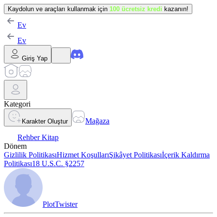
Kaydolun ve araçları kullanmak için
100 ücretsiz kredi
kazanın!
Ev
Ev
Giriş Yap
Kategori
Mağaza
Karakter Oluştur
Rehber Kitap
Dönem
Gizlilik Politikası
Hizmet Koşulları
Şikâyet Politikası
İçerik Kaldırma
Politikası
18 U.S.C. §2257
PlotTwister