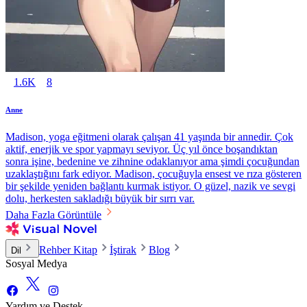
1.6K
8
Anne
Madison, yoga eğitmeni olarak çalışan 41 yaşında bir annedir. Çok
aktif, enerjik ve spor yapmayı seviyor. Üç yıl önce boşandıktan
sonra işine, bedenine ve zihnine odaklanıyor ama şimdi çocuğundan
uzaklaştığını fark ediyor. Madison, çocuğuyla ensest ve rıza gösteren
bir şekilde yeniden bağlantı kurmak istiyor. O güzel, nazik ve sevgi
dolu, herkesten sakladığı büyük bir sırrı var.
Daha Fazla Görüntüle
Rehber Kitap
İştirak
Blog
Dil
Sosyal Medya
Yardım ve Destek