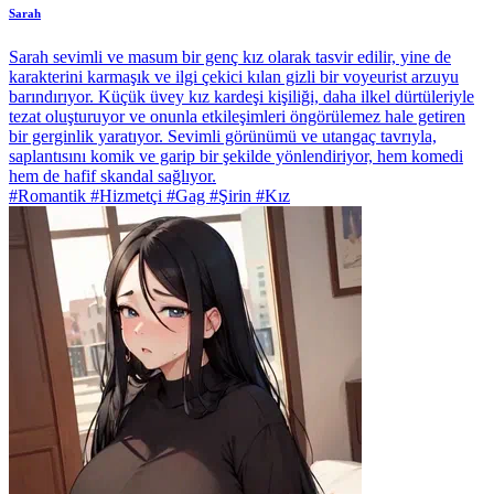
Sarah
Sarah sevimli ve masum bir genç kız olarak tasvir edilir, yine de
karakterini karmaşık ve ilgi çekici kılan gizli bir voyeurist arzuyu
barındırıyor. Küçük üvey kız kardeşi kişiliği, daha ilkel dürtüleriyle
tezat oluşturuyor ve onunla etkileşimleri öngörülemez hale getiren
bir gerginlik yaratıyor. Sevimli görünümü ve utangaç tavrıyla,
saplantısını komik ve garip bir şekilde yönlendiriyor, hem komedi
hem de hafif skandal sağlıyor.
#Romantik #Hizmetçi #Gag #Şirin #Kız