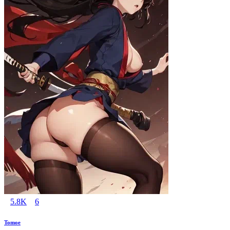
5.8K
6
Tomoe