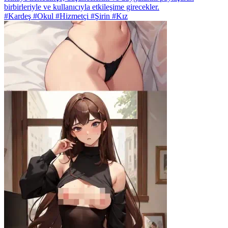
birbirleriyle ve kullanıcıyla etkileşime girecekler.
#Kardeş #Okul #Hizmetçi #Şirin #Kız