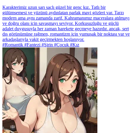
Karakterimiz uzun sarı saçlı güzel bir genç kız. Tatlı bir
gülümsemesi ve yüzünü aydınlatan parlak mavi gözleri var. Tarzı
modern ama aynı zamanda zarif. Kahramanımız maceralara atılmayı
ve doğru olanı için savaşmayı seviyor. Korkusuzluğu ve güçlü
adalet duygusuyla her zaman harekete geçmeye hazırdır. ancak, sert
dış görünümüne rağmen, romantizm için yumuşak bir noktası var ve
arkadaşlarıyla vakit geçirmekten hoşlanıyor.
#Romantik #Fantezi #Şirin #Çocuk #Kız