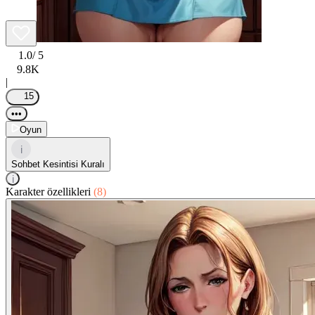
1.0
/ 5
9.8K
|
15
•••
Oyun
i
Sohbet Kesintisi Kuralı
i
Karakter özellikleri
(8)