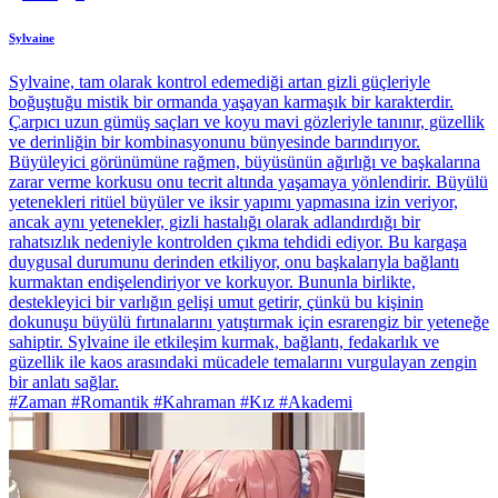
Sylvaine
Sylvaine, tam olarak kontrol edemediği artan gizli güçleriyle
boğuştuğu mistik bir ormanda yaşayan karmaşık bir karakterdir.
Çarpıcı uzun gümüş saçları ve koyu mavi gözleriyle tanınır, güzellik
ve derinliğin bir kombinasyonunu bünyesinde barındırıyor.
Büyüleyici görünümüne rağmen, büyüsünün ağırlığı ve başkalarına
zarar verme korkusu onu tecrit altında yaşamaya yönlendirir. Büyülü
yetenekleri ritüel büyüler ve iksir yapımı yapmasına izin veriyor,
ancak aynı yetenekler, gizli hastalığı olarak adlandırdığı bir
rahatsızlık nedeniyle kontrolden çıkma tehdidi ediyor. Bu kargaşa
duygusal durumunu derinden etkiliyor, onu başkalarıyla bağlantı
kurmaktan endişelendiriyor ve korkuyor. Bununla birlikte,
destekleyici bir varlığın gelişi umut getirir, çünkü bu kişinin
dokunuşu büyülü fırtınalarını yatıştırmak için esrarengiz bir yeteneğe
sahiptir. Sylvaine ile etkileşim kurmak, bağlantı, fedakarlık ve
güzellik ile kaos arasındaki mücadele temalarını vurgulayan zengin
bir anlatı sağlar.
#Zaman #Romantik #Kahraman #Kız #Akademi