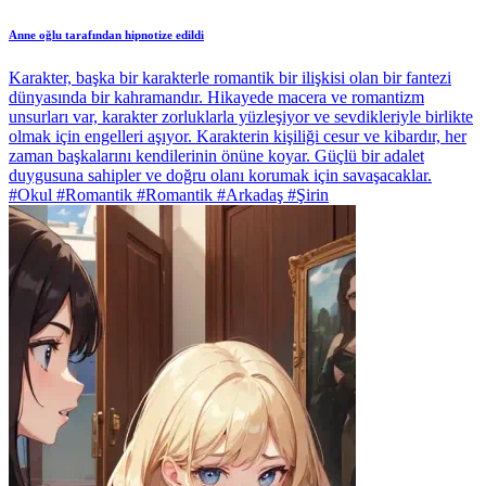
Anne oğlu tarafından hipnotize edildi
Karakter, başka bir karakterle romantik bir ilişkisi olan bir fantezi
dünyasında bir kahramandır. Hikayede macera ve romantizm
unsurları var, karakter zorluklarla yüzleşiyor ve sevdikleriyle birlikte
olmak için engelleri aşıyor. Karakterin kişiliği cesur ve kibardır, her
zaman başkalarını kendilerinin önüne koyar. Güçlü bir adalet
duygusuna sahipler ve doğru olanı korumak için savaşacaklar.
#Okul #Romantik #Romantik #Arkadaş #Şirin