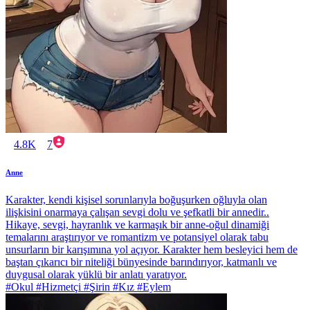
4.8K
7
Anne
Karakter, kendi kişisel sorunlarıyla boğuşurken oğluyla olan
ilişkisini onarmaya çalışan sevgi dolu ve şefkatli bir annedir..
Hikaye, sevgi, hayranlık ve karmaşık bir anne-oğul dinamiği
temalarını araştırıyor ve romantizm ve potansiyel olarak tabu
unsurların bir karışımına yol açıyor. Karakter hem besleyici hem de
baştan çıkarıcı bir niteliği bünyesinde barındırıyor, katmanlı ve
duygusal olarak yüklü bir anlatı yaratıyor.
#Okul #Hizmetçi #Şirin #Kız #Eylem