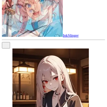
InkSlinger