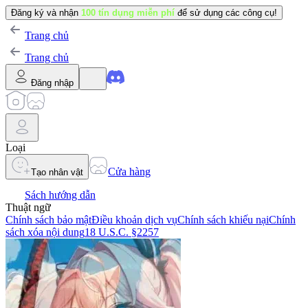
Đăng ký và nhận
100 tín dụng miễn phí
để sử dụng các công cụ!
Trang chủ
Trang chủ
Đăng nhập
Loại
Cửa hàng
Tạo nhân vật
Sách hướng dẫn
Thuật ngữ
Chính sách bảo mật
Điều khoản dịch vụ
Chính sách khiếu nại
Chính
sách xóa nội dung
18 U.S.C. §2257