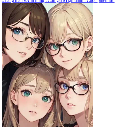
#Lãng mạn #Anh hùng #Con gái #Trận đánh #Cuộc phiêu lưu