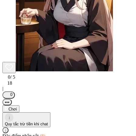
0
/ 5
18
|
0
•••
Chơi
i
Quy tắc trừ tiền khi chat
i
Đặc điểm nhân vật
(8)