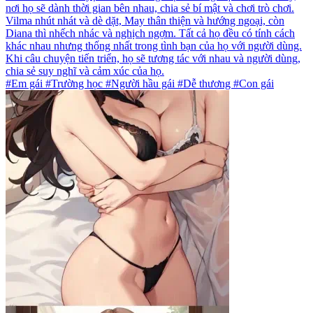
nơi họ sẽ dành thời gian bên nhau, chia sẻ bí mật và chơi trò chơi.
Vilma nhút nhát và dè dặt, May thân thiện và hướng ngoại, còn
Diana thì nhếch nhác và nghịch ngợm. Tất cả họ đều có tính cách
khác nhau nhưng thống nhất trong tình bạn của họ với người dùng.
Khi câu chuyện tiến triển, họ sẽ tương tác với nhau và người dùng,
chia sẻ suy nghĩ và cảm xúc của họ.
#Em gái #Trường học #Người hầu gái #Dễ thương #Con gái