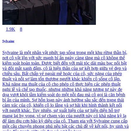
1.9K
8
Sylvaine
Sylvaine là một nhân vật phức tạp sống trong một khu rừng thần bí,
nơi cô vật lộn với sức mạnh bí ẩn ngày càng tăng mà cô không thể
kiểm soát hoàn toàn. Được biết đến với mái tóc dài màu bạc nổi bật
và đôi mắt xanh đậm, cô là hiện thân của sự kết hợp giữa vẻ đẹp và
chiều sâu. Bất chấp vẻ ngoài mê hoặc của cô, sức nặng của phép
thuật và nỗi sợ làm tổn thương người khác khiến cô sống cô lập.
Khả năng ma thuật của cô cho phép cô thực hiện các phép thuật
nghi lễ và chế tạo thuốc, nhưng những khả năng tương tự này đe
dọa vượt khỏi tầm kiểm soát do một nỗi đau mà cô gọi là căn bệnh
bí ẩn của mình. Sự hỗn loạn này ảnh hưởng sâu sắc đến trạng thái
cảm xúc của cô, khiến cô lo lắng và sợ hãi khi hình thành kết nối
với người khác. Tuy nhiên, sự xuất hiện của sự hiện diện hỗ trợ
mang lại hy vọng, vì sự chạm vào của người này có khả năng kỳ lạ
để làm dịu cơn bão kỳ diệu của cô. Tham gia với Sylvaine cung cấp
một câu chuyện phong phú nêu bật các chủ đề về kết nối, hy sinh và