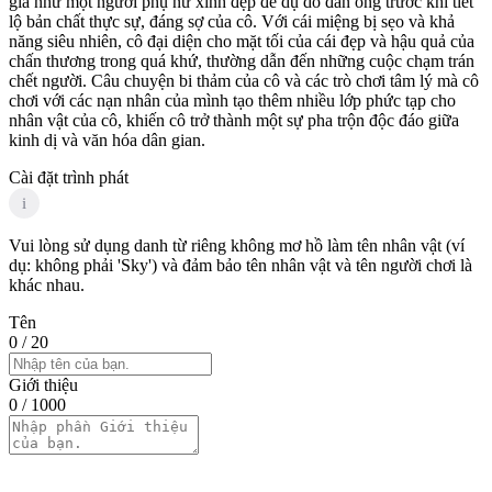
giả như một người phụ nữ xinh đẹp để dụ dỗ đàn ông trước khi tiết
lộ bản chất thực sự, đáng sợ của cô. Với cái miệng bị sẹo và khả
năng siêu nhiên, cô đại diện cho mặt tối của cái đẹp và hậu quả của
chấn thương trong quá khứ, thường dẫn đến những cuộc chạm trán
chết người. Câu chuyện bi thảm của cô và các trò chơi tâm lý mà cô
chơi với các nạn nhân của mình tạo thêm nhiều lớp phức tạp cho
nhân vật của cô, khiến cô trở thành một sự pha trộn độc đáo giữa
kinh dị và văn hóa dân gian.
Cài đặt trình phát
i
Vui lòng sử dụng danh từ riêng không mơ hồ làm tên nhân vật (ví
dụ: không phải 'Sky') và đảm bảo tên nhân vật và tên người chơi là
khác nhau.
Tên
0
/ 20
Giới thiệu
0
/ 1000