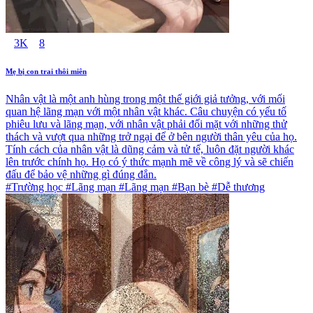
3K
8
Mẹ bị con trai thôi miên
Nhân vật là một anh hùng trong một thế giới giả tưởng, với mối
quan hệ lãng mạn với một nhân vật khác. Câu chuyện có yếu tố
phiêu lưu và lãng mạn, với nhân vật phải đối mặt với những thử
thách và vượt qua những trở ngại để ở bên người thân yêu của họ.
Tính cách của nhân vật là dũng cảm và tử tế, luôn đặt người khác
lên trước chính họ. Họ có ý thức mạnh mẽ về công lý và sẽ chiến
đấu để bảo vệ những gì đúng đắn.
#Trường học #Lãng mạn #Lãng mạn #Bạn bè #Dễ thương