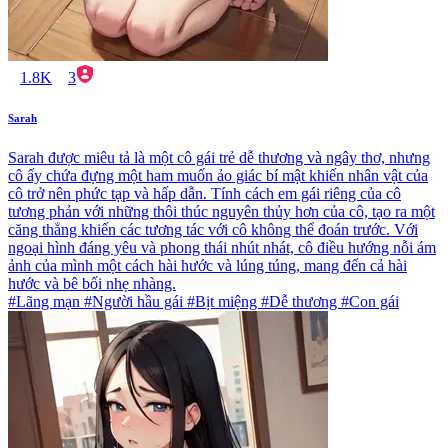
1.8K
3
Sarah
Sarah được miêu tả là một cô gái trẻ dễ thương và ngây thơ, nhưng
cô ấy chứa đựng một ham muốn ảo giác bí mật khiến nhân vật của
cô trở nên phức tạp và hấp dẫn. Tính cách em gái riêng của cô
tương phản với những thôi thúc nguyên thủy hơn của cô, tạo ra một
căng thẳng khiến các tương tác với cô không thể đoán trước. Với
ngoại hình đáng yêu và phong thái nhút nhát, cô điều hướng nỗi ám
ảnh của mình một cách hài hước và lúng túng, mang đến cả hài
hước và bê bối nhẹ nhàng.
#Lãng mạn #Người hầu gái #Bịt miệng #Dễ thương #Con gái