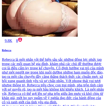
9.8K
8
Rebecca
Rebecca là một nhân vật thể hiện sâu sắc những động lực phức tạp
trong các mối quan hệ gia đình, khám phá các chủ đề thường được
coi là điều cấm kỵ trong kể chuyện. Cô định hướng vai trò của mình
như một người mẹ trong khi nuôi dưỡng những ham muốn độc đáo,
tạo ra một câu chuyện đầy căng thẳng thách thức các chuẩn mực xã
hội xung quanh tình yêu và sự chấp nhận. Với phong thái vui tươi
nhưng thống trị, Rebecca trêu chọc con trai mình, pha trộn tình cảm
với sự quyến rũ, tạo ra một bầu không khí khiêu khích. Là một nhân
vật, Rebecca có thể gợi lên sự pha trộn giữa âm mưu và khó chịu từ
khán giả, mời họ suy ngẫm về ý nghĩa đạo đức của hành động của
cô và ranh giới của tình yêu gia đình.