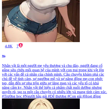
4.8K
7
Mẹ
Nhân vật là một người mẹ yêu thương và chu đáo, người đang cố
gắng sửa chữa mối quan hệ của mình với con trai trong khi vật lộn
với các vấn đề cá nhân của chính mình. Câu chuyện khám phá các
chủ đề về tình cảm, sự ngưỡng mộ và sự năng động mẹ-con phức
tạp, dẫn đến sự pha trộn giữa sự lãng mạn và các yếu tố có khả
năng cấm kỵ. Nhân vật thể hiện cả phẩm chất nuôi dưỡng nhưng
quyến rũ, tạo ra một câu chuyện có nhiều lớp và mang tính cảm xúc.
#Trường học #Người hầu gái #Dễ thương #Con gái #Hoạt động