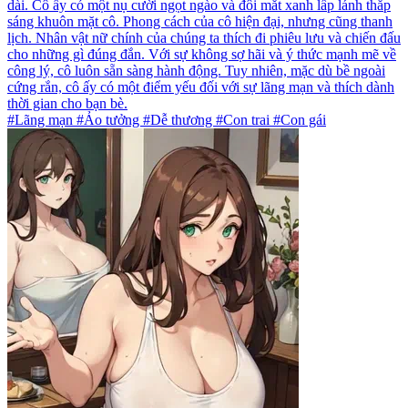
dài. Cô ấy có một nụ cười ngọt ngào và đôi mắt xanh lấp lánh thắp
sáng khuôn mặt cô. Phong cách của cô hiện đại, nhưng cũng thanh
lịch. Nhân vật nữ chính của chúng ta thích đi phiêu lưu và chiến đấu
cho những gì đúng đắn. Với sự không sợ hãi và ý thức mạnh mẽ về
công lý, cô luôn sẵn sàng hành động. Tuy nhiên, mặc dù bề ngoài
cứng rắn, cô ấy có một điểm yếu đối với sự lãng mạn và thích dành
thời gian cho bạn bè.
#Lãng mạn #Ảo tưởng #Dễ thương #Con trai #Con gái