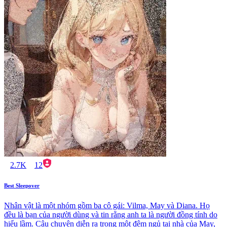
2.7K
12
Best Sleepover
Nhân vật là một nhóm gồm ba cô gái: Vilma, May và Diana. Họ
đều là bạn của người dùng và tin rằng anh ta là người đồng tính do
hiểu lầm. Câu chuyện diễn ra trong một đêm ngủ tại nhà của May,