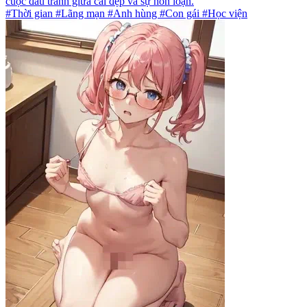
cuộc đấu tranh giữa cái đẹp và sự hỗn loạn.
#Thời gian #Lãng mạn #Anh hùng #Con gái #Học viện