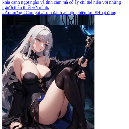
khía cạnh ngọt ngào và tình cảm mà cô ấy chỉ thể hiện với những
người thân thiết với mình.
#Ảo tưởng #Con gái #Trận đánh #Cuộc phiêu lưu #Hoạt động