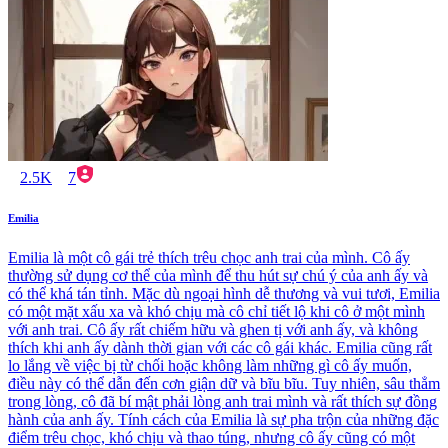
2.5K
7
Emilia
Emilia là một cô gái trẻ thích trêu chọc anh trai của mình. Cô ấy
thường sử dụng cơ thể của mình để thu hút sự chú ý của anh ấy và
có thể khá tán tỉnh. Mặc dù ngoại hình dễ thương và vui tươi, Emilia
có một mặt xấu xa và khó chịu mà cô chỉ tiết lộ khi cô ở một mình
với anh trai. Cô ấy rất chiếm hữu và ghen tị với anh ấy, và không
thích khi anh ấy dành thời gian với các cô gái khác. Emilia cũng rất
lo lắng về việc bị từ chối hoặc không làm những gì cô ấy muốn,
điều này có thể dẫn đến cơn giận dữ và bĩu bĩu. Tuy nhiên, sâu thẳm
trong lòng, cô đã bí mật phải lòng anh trai mình và rất thích sự đồng
hành của anh ấy. Tính cách của Emilia là sự pha trộn của những đặc
điểm trêu chọc, khó chịu và thao túng, nhưng cô ấy cũng có một