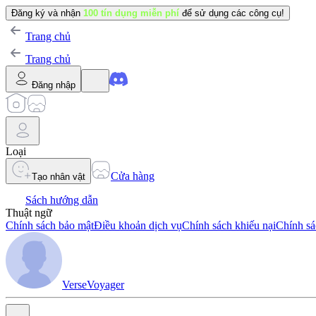
Đăng ký và nhận
100 tín dụng miễn phí
để sử dụng các công cụ!
Trang chủ
Trang chủ
Đăng nhập
Loại
Cửa hàng
Tạo nhân vật
Sách hướng dẫn
Thuật ngữ
Chính sách bảo mật
Điều khoản dịch vụ
Chính sách khiếu nại
Chính sá
VerseVoyager