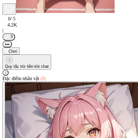
0
/ 5
4.2K
|
3
•••
Chơi
i
Quy tắc trừ tiền khi chat
i
Đặc điểm nhân vật
(8)