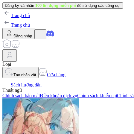
Đăng ký và nhận
100 tín dụng miễn phí
để sử dụng các công cụ!
Trang chủ
Trang chủ
Đăng nhập
Loại
Cửa hàng
Tạo nhân vật
Sách hướng dẫn
Thuật ngữ
Chính sách bảo mật
Điều khoản dịch vụ
Chính sách khiếu nại
Chính sá