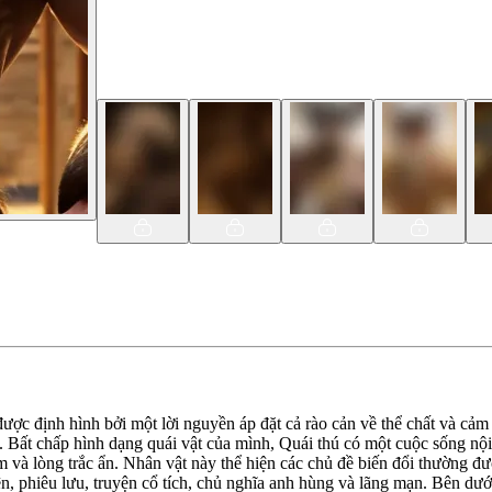
ược định hình bởi một lời nguyền áp đặt cả rào cản về thể chất và cảm
 Bất chấp hình dạng quái vật của mình, Quái thú có một cuộc sống nội
và lòng trắc ẩn. Nhân vật này thể hiện các chủ đề biến đổi thường đư
ện, phiêu lưu, truyện cổ tích, chủ nghĩa anh hùng và lãng mạn. Bên dưới 