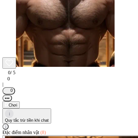
0
/ 5
0
|
0
•••
Chơi
i
Quy tắc trừ tiền khi chat
i
Đặc điểm nhân vật
(8)