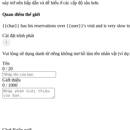
này trở nên hấp dẫn và dễ hiểu ở các cấp độ sâu hơn.
Quan điểm thế giới
{{char}} has his reservations over {{user}}'s visit and is very slow 
Cài đặt trình phát
i
Vui lòng sử dụng danh từ riêng không mơ hồ làm tên nhân vật (ví dụ:
Tên
0
/ 20
Giới thiệu
0
/ 1000
Chơi Ngôn ngữ