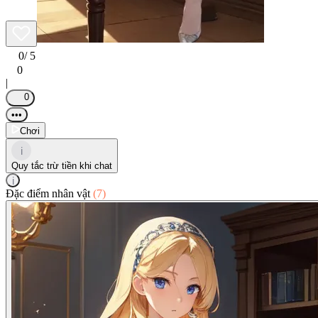
0
/ 5
0
|
0
•••
Chơi
i
Quy tắc trừ tiền khi chat
i
Đặc điểm nhân vật
(7)