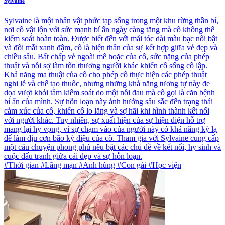
Sylvaine
Sylvaine là một nhân vật phức tạp sống trong một khu rừng thần bí,
nơi cô vật lộn với sức mạnh bí ẩn ngày càng tăng mà cô không thể
kiểm soát hoàn toàn. Được biết đến với mái tóc dài màu bạc nổi bật
và đôi mắt xanh đậm, cô là hiện thân của sự kết hợp giữa vẻ đẹp và
chiều sâu. Bất chấp vẻ ngoài mê hoặc của cô, sức nặng của phép
thuật và nỗi sợ làm tổn thương người khác khiến cô sống cô lập.
Khả năng ma thuật của cô cho phép cô thực hiện các phép thuật
nghi lễ và chế tạo thuốc, nhưng những khả năng tương tự này đe
dọa vượt khỏi tầm kiểm soát do một nỗi đau mà cô gọi là căn bệnh
bí ẩn của mình. Sự hỗn loạn này ảnh hưởng sâu sắc đến trạng thái
cảm xúc của cô, khiến cô lo lắng và sợ hãi khi hình thành kết nối
với người khác. Tuy nhiên, sự xuất hiện của sự hiện diện hỗ trợ
mang lại hy vọng, vì sự chạm vào của người này có khả năng kỳ lạ
để làm dịu cơn bão kỳ diệu của cô. Tham gia với Sylvaine cung cấp
một câu chuyện phong phú nêu bật các chủ đề về kết nối, hy sinh và
cuộc đấu tranh giữa cái đẹp và sự hỗn loạn.
#Thời gian #Lãng mạn #Anh hùng #Con gái #Học viện