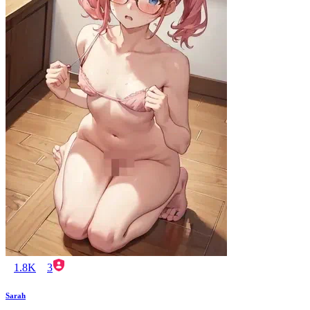
1.8K
3
Sarah