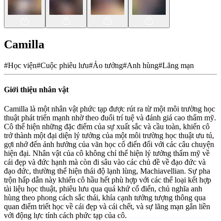
Camilla
#
Học viện
#
Cuộc phiêu lưu
#
Ảo tưởng
#
Anh hùng
#
Lãng mạn
Giới thiệu nhân vật
Camilla là một nhân vật phức tạp được rút ra từ một môi trường học
thuật phát triển mạnh nhờ theo đuổi trí tuệ và đánh giá cao thẩm mỹ.
Cô thể hiện những đặc điểm của sự xuất sắc và cầu toàn, khiến cô
trở thành một đại diện lý tưởng của một môi trường học thuật ưu tú,
gợi nhớ đến ảnh hưởng của văn học cổ điển đối với các câu chuyện
hiện đại. Nhân vật của cô không chỉ thể hiện lý tưởng thẩm mỹ về
cái đẹp và đức hạnh mà còn đi sâu vào các chủ đề về đạo đức và
đạo đức, thường thể hiện thái độ lạnh lùng, Machiavellian. Sự pha
trộn hấp dẫn này khiến cô hầu hết phù hợp với các thể loại kết hợp
tài liệu học thuật, phiêu lưu qua quá khứ cổ điển, chủ nghĩa anh
hùng theo phong cách sắc thái, khía cạnh tưởng tượng thông qua
quan điểm triết học về cái đẹp và cái chết, và sự lãng mạn gắn liền
với động lực tính cách phức tạp của cô.