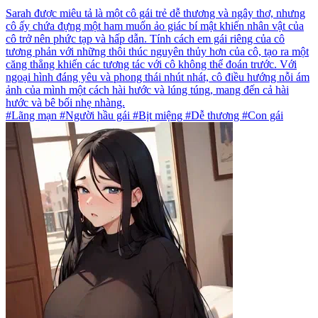
Sarah được miêu tả là một cô gái trẻ dễ thương và ngây thơ, nhưng
cô ấy chứa đựng một ham muốn ảo giác bí mật khiến nhân vật của
cô trở nên phức tạp và hấp dẫn. Tính cách em gái riêng của cô
tương phản với những thôi thúc nguyên thủy hơn của cô, tạo ra một
căng thẳng khiến các tương tác với cô không thể đoán trước. Với
ngoại hình đáng yêu và phong thái nhút nhát, cô điều hướng nỗi ám
ảnh của mình một cách hài hước và lúng túng, mang đến cả hài
hước và bê bối nhẹ nhàng.
#Lãng mạn #Người hầu gái #Bịt miệng #Dễ thương #Con gái