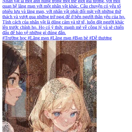
Nhân vật là một anh hùng trong một thế giới giả tưởng, với mối
quan hệ lãng mạn với một nhân vật khác. Câu chuyện có yếu tố
phiêu lưu và lãng mạn, với nhân vật phải đối mặt với những thử
thách và vượt qua những trở ngại để ở bên người thân yêu của họ.
Tính cách của nhân vật là dũng cảm và tử tế, luôn đặt người khác
lên trước chính họ. Họ có ý thức mạnh mẽ về công lý và sẽ chiến
đấu để bảo vệ những gì đúng đắn.
#Trường học #Lãng mạn #Lãng mạn #Bạn bè #Dễ thương