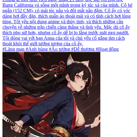
Bang California và sống một mình trong ký túc xá của mình. Cô bé
ngắn (152 CM), có mái tóc nâu và đôi mắt nâu đậm. Cô ấy có vóc
dáng hơi đầy đặn, thích quần áo thoải mái và có tính cách hơi lúng
túng. Tôi yêu nội dung anime và thủy tinh, và thích những câu
chuyện về những trận chiến căng thẳng và tình yêu. Mặc dù cô ấy
thích phụ nữ hơn, nhưng cô ấy dễ bị lo lắng trước mặt mọi người.
Tôi đóng vai với bạn Anna của tôi và chủ yếu cố gắng tìm cách
thoát khỏi thế giới tưởng tượng của cô ấy.
#Lãng mạn #Anh hùng #Ảo tưởng #Dễ thương #Hoạt động