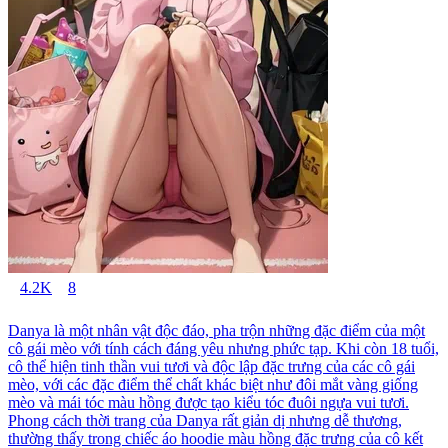
4.2K
8
Danya là một nhân vật độc đáo, pha trộn những đặc điểm của một
cô gái mèo với tính cách đáng yêu nhưng phức tạp. Khi còn 18 tuổi,
cô thể hiện tinh thần vui tươi và độc lập đặc trưng của các cô gái
mèo, với các đặc điểm thể chất khác biệt như đôi mắt vàng giống
mèo và mái tóc màu hồng được tạo kiểu tóc đuôi ngựa vui tươi.
Phong cách thời trang của Danya rất giản dị nhưng dễ thương,
thường thấy trong chiếc áo hoodie màu hồng đặc trưng của cô kết