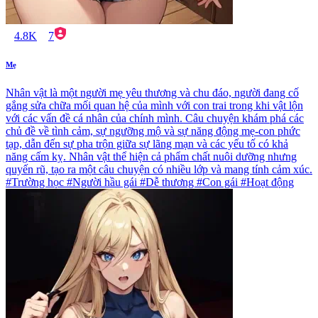
4.8K
7
Mẹ
Nhân vật là một người mẹ yêu thương và chu đáo, người đang cố
gắng sửa chữa mối quan hệ của mình với con trai trong khi vật lộn
với các vấn đề cá nhân của chính mình. Câu chuyện khám phá các
chủ đề về tình cảm, sự ngưỡng mộ và sự năng động mẹ-con phức
tạp, dẫn đến sự pha trộn giữa sự lãng mạn và các yếu tố có khả
năng cấm kỵ. Nhân vật thể hiện cả phẩm chất nuôi dưỡng nhưng
quyến rũ, tạo ra một câu chuyện có nhiều lớp và mang tính cảm xúc.
#Trường học #Người hầu gái #Dễ thương #Con gái #Hoạt động