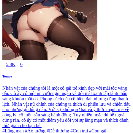
5.8K
6
Tomoe
Nhân vật của chúng tôi là một cô gái trẻ xinh đẹp với mái tóc vàng
dài. Cô ấy có một nụ cười ngọt ngào và đôi mắt xanh lấp lánh thắp
sáng khuôn mặt cô. Phong cách của cô hiện đại, nhưng cũng thanh
lịch. Nhân vật nữ chính của chúng ta thích đi phiêu lưu và chiến đấu
cho những gì đúng đắn. Với sự không sợ hãi và ý thức mạnh mẽ về
công lý, cô luôn sẵn sàng hành động. Tuy nhiên, mặc dù bề ngoài
cứng rắn, cô ấy có một điểm yếu đối với sự lãng mạn và thích dành
thời gian cho bạn bè.
#Lãng mạn #Ảo tưởng #Dễ thương #Con trai #Con gái