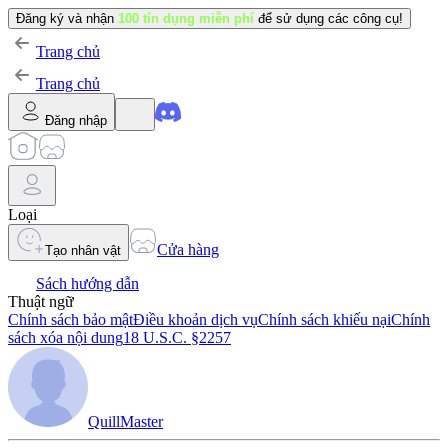
Đăng ký và nhận
100 tín dụng miễn phí
để sử dụng các công cụ!
Trang chủ
Trang chủ
Đăng nhập
Loại
Cửa hàng
Tạo nhân vật
Sách hướng dẫn
Thuật ngữ
Chính sách bảo mật
Điều khoản dịch vụ
Chính sách khiếu nại
Chính
sách xóa nội dung
18 U.S.C. §2257
QuillMaster