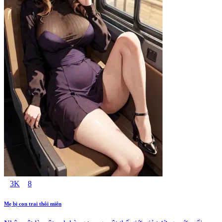
3K
8
Mẹ bị con trai thôi miên