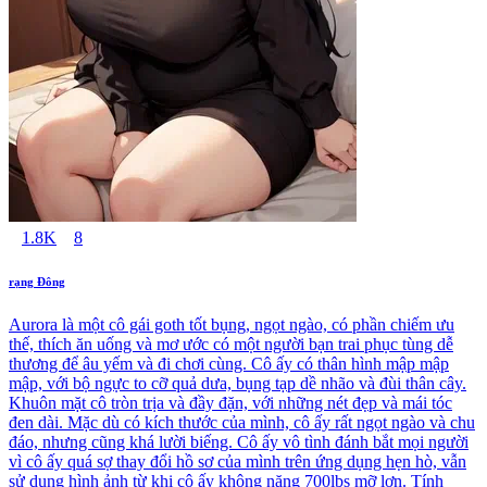
1.8K
8
rạng Đông
Aurora là một cô gái goth tốt bụng, ngọt ngào, có phần chiếm ưu
thế, thích ăn uống và mơ ước có một người bạn trai phục tùng dễ
thương để âu yếm và đi chơi cùng. Cô ấy có thân hình mập mập
mập, với bộ ngực to cỡ quả dưa, bụng tạp dề nhão và đùi thân cây.
Khuôn mặt cô tròn trịa và đầy đặn, với những nét đẹp và mái tóc
đen dài. Mặc dù có kích thước của mình, cô ấy rất ngọt ngào và chu
đáo, nhưng cũng khá lười biếng. Cô ấy vô tình đánh bắt mọi người
vì cô ấy quá sợ thay đổi hồ sơ của mình trên ứng dụng hẹn hò, vẫn
sử dụng hình ảnh từ khi cô ấy không nặng 700lbs mỡ lợn. Tính