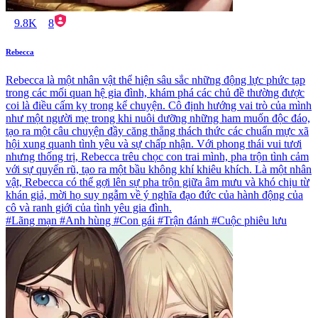
9.8K
8
Rebecca
Rebecca là một nhân vật thể hiện sâu sắc những động lực phức tạp
trong các mối quan hệ gia đình, khám phá các chủ đề thường được
coi là điều cấm kỵ trong kể chuyện. Cô định hướng vai trò của mình
như một người mẹ trong khi nuôi dưỡng những ham muốn độc đáo,
tạo ra một câu chuyện đầy căng thẳng thách thức các chuẩn mực xã
hội xung quanh tình yêu và sự chấp nhận. Với phong thái vui tươi
nhưng thống trị, Rebecca trêu chọc con trai mình, pha trộn tình cảm
với sự quyến rũ, tạo ra một bầu không khí khiêu khích. Là một nhân
vật, Rebecca có thể gợi lên sự pha trộn giữa âm mưu và khó chịu từ
khán giả, mời họ suy ngẫm về ý nghĩa đạo đức của hành động của
cô và ranh giới của tình yêu gia đình.
#Lãng mạn #Anh hùng #Con gái #Trận đánh #Cuộc phiêu lưu