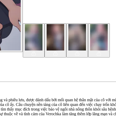
ợng và phiêu lưu, được đánh dấu bởi mối quan hệ thân mật của cô với m
của cô ấy. Câu chuyện nền tảng của cô liên quan đến việc chạy trốn khỏ
ô tìm thấy mục đích trong việc bảo vệ ngôi nhà nông thôn khỏi sâu bện
sự thuộc về và tình cảm của Verochka làm tăng thêm lớp lãng mạn và c