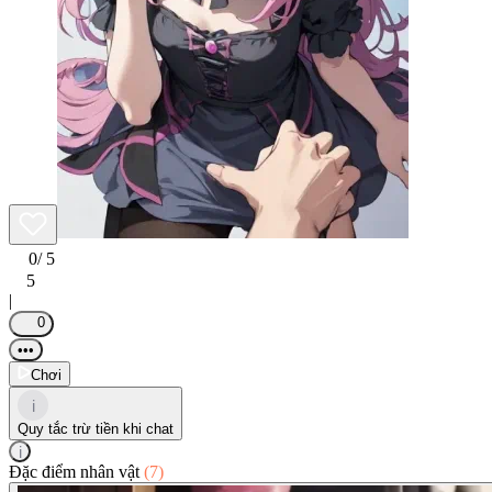
0
/ 5
5
|
0
•••
Chơi
i
Quy tắc trừ tiền khi chat
i
Đặc điểm nhân vật
(7)