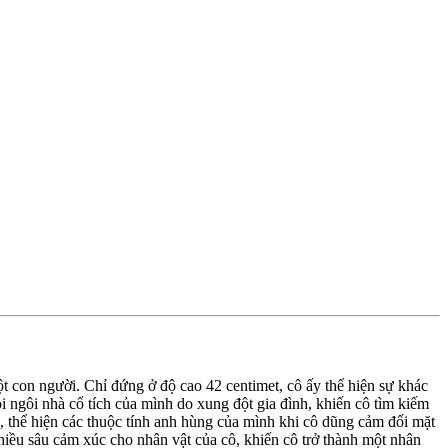
ột con người. Chỉ đứng ở độ cao 42 centimet, cô ấy thể hiện sự khác
i ngôi nhà cổ tích của mình do xung đột gia đình, khiến cô tìm kiếm
h, thể hiện các thuộc tính anh hùng của mình khi cô dũng cảm đối mặt
hiều sâu cảm xúc cho nhân vật của cô, khiến cô trở thành một nhân