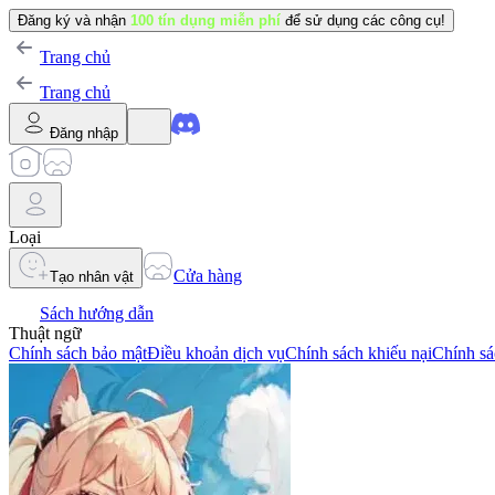
Đăng ký và nhận
100 tín dụng miễn phí
để sử dụng các công cụ!
Trang chủ
Trang chủ
Đăng nhập
Loại
Cửa hàng
Tạo nhân vật
Sách hướng dẫn
Thuật ngữ
Chính sách bảo mật
Điều khoản dịch vụ
Chính sách khiếu nại
Chính sá