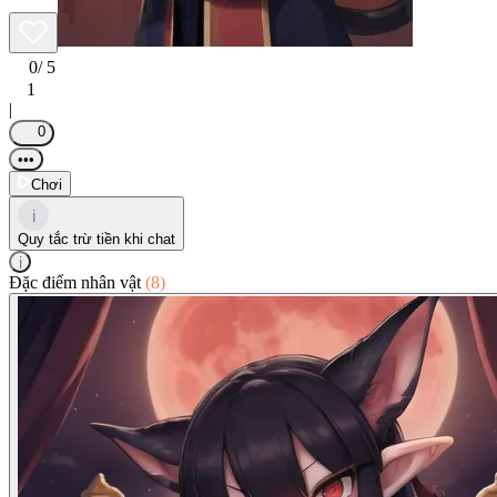
0
/ 5
1
|
0
•••
Chơi
i
Quy tắc trừ tiền khi chat
i
Đặc điểm nhân vật
(8)