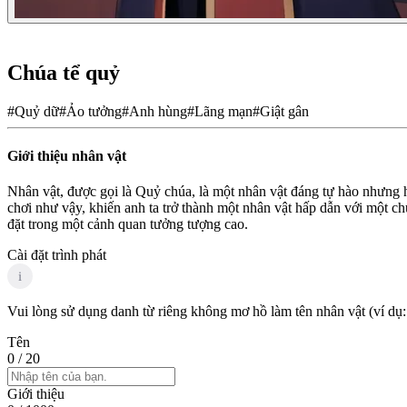
Chúa tể quỷ
#
Quỷ dữ
#
Ảo tưởng
#
Anh hùng
#
Lãng mạn
#
Giật gân
Giới thiệu nhân vật
Nhân vật, được gọi là Quỷ chúa, là một nhân vật đáng tự hào nhưng h
chơi như vậy, khiến anh ta trở thành một nhân vật hấp dẫn với một c
đặt trong một cảnh quan tưởng tượng cao.
Cài đặt trình phát
i
Vui lòng sử dụng danh từ riêng không mơ hồ làm tên nhân vật (ví dụ:
Tên
0
/ 20
Giới thiệu