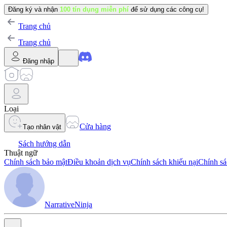
Đăng ký và nhận
100 tín dụng miễn phí
để sử dụng các công cụ!
Trang chủ
Trang chủ
Đăng nhập
Loại
Cửa hàng
Tạo nhân vật
Sách hướng dẫn
Thuật ngữ
Chính sách bảo mật
Điều khoản dịch vụ
Chính sách khiếu nại
Chính sá
NarrativeNinja