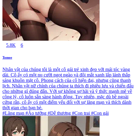
5.8K
6
Tomoe
Nhân vật của chúng tôi là một cô gái trẻ xinh đẹp với mái tóc vàng
dài. Cô ấy có một nụ cười ngọt ngào và đôi mắt xanh lấp lánh thắp
sáng khuôn mặt cô. Phong cách của cô hiện đại, nhưng cũng thanh
lịch. Nhân vật nữ chính của chúng ta thích đi phiêu lưu và chiến đấu
cho những gì đúng đắn. Với sự không sợ hãi và ý thức mạnh mẽ về
công lý, cô luôn sẵn sàng hành động. Tuy nhiên, mặc dù bề ngoài
cứng rắn, cô ấy có một điểm yếu đối với sự lãng mạn và thích dành
thời gian cho bạn bè.
#Lãng mạn #Ảo tưởng #Dễ thương #Con trai #Con gái