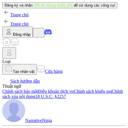
Đăng ký và nhận
100 tín dụng miễn phí
để sử dụng các công cụ!
Trang chủ
Trang chủ
Đăng nhập
Loại
Cửa hàng
Tạo nhân vật
Sách hướng dẫn
Thuật ngữ
Chính sách bảo mật
Điều khoản dịch vụ
Chính sách khiếu nại
Chính
sách xóa nội dung
18 U.S.C. §2257
NarrativeNinja