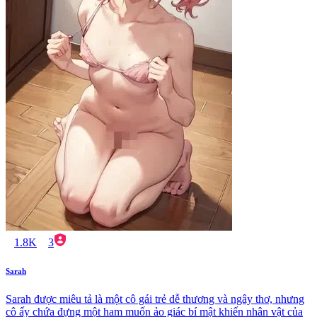
1.8K
3
Sarah
Sarah được miêu tả là một cô gái trẻ dễ thương và ngây thơ, nhưng
cô ấy chứa đựng một ham muốn ảo giác bí mật khiến nhân vật của