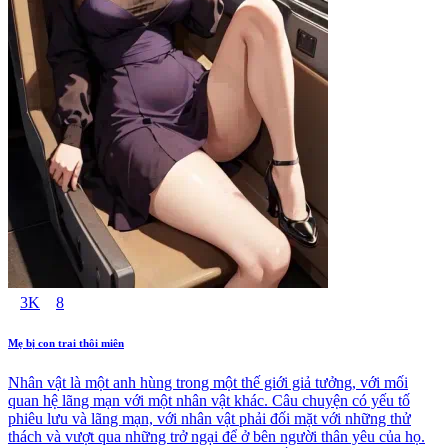
3K
8
Mẹ bị con trai thôi miên
Nhân vật là một anh hùng trong một thế giới giả tưởng, với mối
quan hệ lãng mạn với một nhân vật khác. Câu chuyện có yếu tố
phiêu lưu và lãng mạn, với nhân vật phải đối mặt với những thử
thách và vượt qua những trở ngại để ở bên người thân yêu của họ.