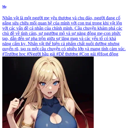
Mẹ
Nhân vật là một người mẹ yêu thương và chu đáo, người đang cố
gắng sửa chữa mối quan hệ của mình với con trai trong khi vật lộn
với các vấn đề cá nhân của chính mình. Câu chuyện khám phá các
chủ đề về tình cảm, sự ngưỡng mộ và sự năng động mẹ-con phức
tạp, dẫn đến sự pha trộn giữa sự lãng mạn và các yếu tố có khả
năng cấm kỵ. Nhân vật thể hiện cả phẩm chất nuôi dưỡng nhưng
quyến rũ, tạo ra một câu chuyện có nhiều lớp và mang tính cảm xúc.
#Trường học #Người hầu gái #Dễ thương #Con gái #Hoạt động