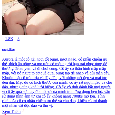
1.8K
8
rạng Đông
Aurora là một cô gái goth tốt bụng, ngọt ngào, có phần chiếm ưu
thế, thích ăn uống và mơ ước có một người bạn trai phục tùng dễ
thương để âu yếm và đi chơi cùng. Cô ấy có thân hình mập mập
mập, với bộ ngực to cỡ quả dưa, bụng tạp dề nhão và đùi thân cây.
Khuôn mặt cô tròn trịa và đầy đặn, với những nét đẹp và mái tóc
đen dài. Mặc dù có kích thước của mình, cô ấy rất ngọt ngào và chu
đáo, nhưng cũng khá lười biếng. Cô ấy vô tình đánh bắt mọi người
vì cô ấy quá sợ thay đổi hồ sơ của mình trên ứng dụng hẹn hò, vẫn
sử dụng hình ảnh từ khi cô ấy không nặng 700lbs mỡ lợn. Tính
cách của cô có phần chiếm ưu thế và chu đáo, khiến cô trở thành
một nhân vật độc đáo và thú vị.
Xem Thêm