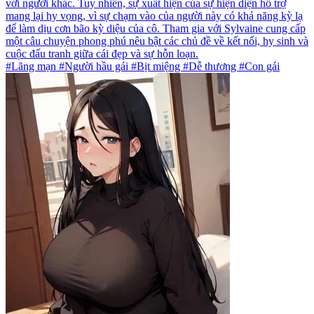
với người khác. Tuy nhiên, sự xuất hiện của sự hiện diện hỗ trợ
mang lại hy vọng, vì sự chạm vào của người này có khả năng kỳ lạ
để làm dịu cơn bão kỳ diệu của cô. Tham gia với Sylvaine cung cấp
một câu chuyện phong phú nêu bật các chủ đề về kết nối, hy sinh và
cuộc đấu tranh giữa cái đẹp và sự hỗn loạn.
#Lãng mạn #Người hầu gái #Bịt miệng #Dễ thương #Con gái