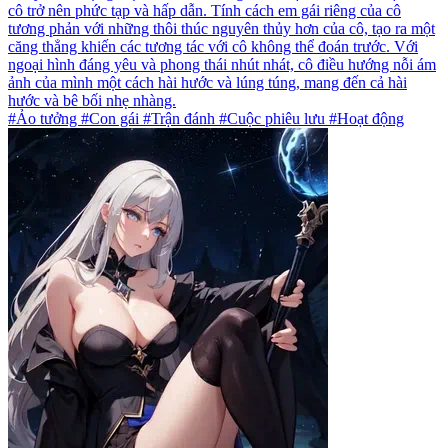
cô trở nên phức tạp và hấp dẫn. Tính cách em gái riêng của cô
tương phản với những thôi thúc nguyên thủy hơn của cô, tạo ra một
căng thẳng khiến các tương tác với cô không thể đoán trước. Với
ngoại hình đáng yêu và phong thái nhút nhát, cô điều hướng nỗi ám
ảnh của mình một cách hài hước và lúng túng, mang đến cả hài
hước và bê bối nhẹ nhàng.
#Ảo tưởng #Con gái #Trận đánh #Cuộc phiêu lưu #Hoạt động