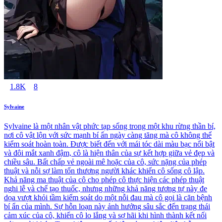
1.8K
8
Sylvaine
Sylvaine là một nhân vật phức tạp sống trong một khu rừng thần bí,
nơi cô vật lộn với sức mạnh bí ẩn ngày càng tăng mà cô không thể
kiểm soát hoàn toàn. Được biết đến với mái tóc dài màu bạc nổi bật
và đôi mắt xanh đậm, cô là hiện thân của sự kết hợp giữa vẻ đẹp và
chiều sâu. Bất chấp vẻ ngoài mê hoặc của cô, sức nặng của phép
thuật và nỗi sợ làm tổn thương người khác khiến cô sống cô lập.
Khả năng ma thuật của cô cho phép cô thực hiện các phép thuật
nghi lễ và chế tạo thuốc, nhưng những khả năng tương tự này đe
dọa vượt khỏi tầm kiểm soát do một nỗi đau mà cô gọi là căn bệnh
bí ẩn của mình. Sự hỗn loạn này ảnh hưởng sâu sắc đến trạng thái
cảm xúc của cô, khiến cô lo lắng và sợ hãi khi hình thành kết nối