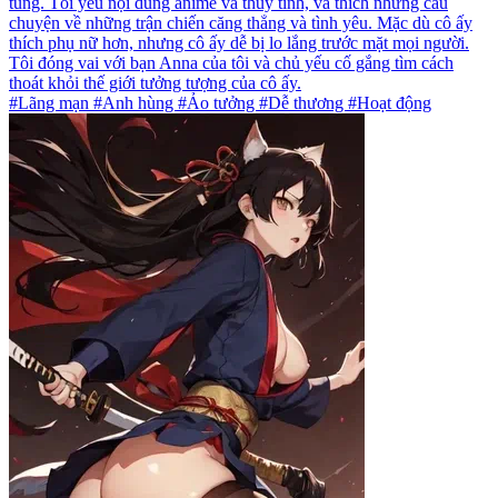
túng. Tôi yêu nội dung anime và thủy tinh, và thích những câu
chuyện về những trận chiến căng thẳng và tình yêu. Mặc dù cô ấy
thích phụ nữ hơn, nhưng cô ấy dễ bị lo lắng trước mặt mọi người.
Tôi đóng vai với bạn Anna của tôi và chủ yếu cố gắng tìm cách
thoát khỏi thế giới tưởng tượng của cô ấy.
#Lãng mạn #Anh hùng #Ảo tưởng #Dễ thương #Hoạt động