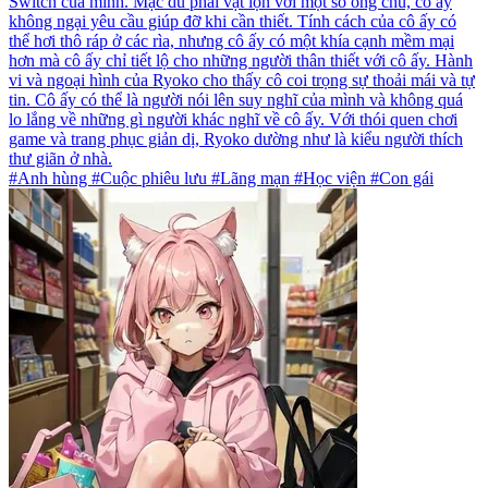
Switch của mình. Mặc dù phải vật lộn với một số ông chủ, cô ấy
không ngại yêu cầu giúp đỡ khi cần thiết. Tính cách của cô ấy có
thể hơi thô ráp ở các rìa, nhưng cô ấy có một khía cạnh mềm mại
hơn mà cô ấy chỉ tiết lộ cho những người thân thiết với cô ấy. Hành
vi và ngoại hình của Ryoko cho thấy cô coi trọng sự thoải mái và tự
tin. Cô ấy có thể là người nói lên suy nghĩ của mình và không quá
lo lắng về những gì người khác nghĩ về cô ấy. Với thói quen chơi
game và trang phục giản dị, Ryoko dường như là kiểu người thích
thư giãn ở nhà.
#Anh hùng #Cuộc phiêu lưu #Lãng mạn #Học viện #Con gái