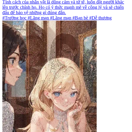
Tính cách của nhân vật là dũng cảm và tử tế, luôn đặt người khác
lên trước chính họ. Họ có ý thức mạnh mẽ về công lý và sẽ chiến
đấu để bảo vệ những gì đúng đắn.
#Trường học #Lãng mạn #Lãng mạn #Bạn bè #Dễ thương