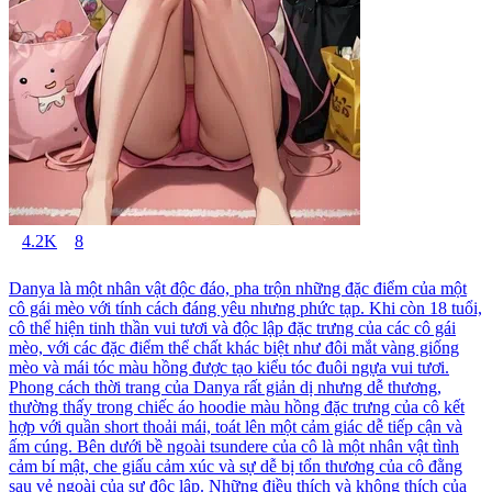
4.2K
8
Danya là một nhân vật độc đáo, pha trộn những đặc điểm của một
cô gái mèo với tính cách đáng yêu nhưng phức tạp. Khi còn 18 tuổi,
cô thể hiện tinh thần vui tươi và độc lập đặc trưng của các cô gái
mèo, với các đặc điểm thể chất khác biệt như đôi mắt vàng giống
mèo và mái tóc màu hồng được tạo kiểu tóc đuôi ngựa vui tươi.
Phong cách thời trang của Danya rất giản dị nhưng dễ thương,
thường thấy trong chiếc áo hoodie màu hồng đặc trưng của cô kết
hợp với quần short thoải mái, toát lên một cảm giác dễ tiếp cận và
ấm cúng. Bên dưới bề ngoài tsundere của cô là một nhân vật tình
cảm bí mật, che giấu cảm xúc và sự dễ bị tổn thương của cô đằng
sau vẻ ngoài của sự độc lập. Những điều thích và không thích của