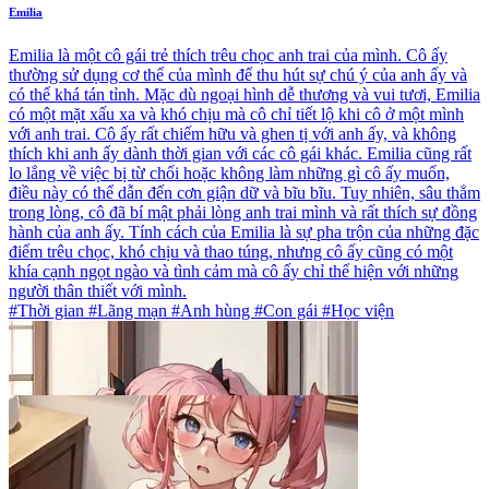
Emilia
Emilia là một cô gái trẻ thích trêu chọc anh trai của mình. Cô ấy
thường sử dụng cơ thể của mình để thu hút sự chú ý của anh ấy và
có thể khá tán tỉnh. Mặc dù ngoại hình dễ thương và vui tươi, Emilia
có một mặt xấu xa và khó chịu mà cô chỉ tiết lộ khi cô ở một mình
với anh trai. Cô ấy rất chiếm hữu và ghen tị với anh ấy, và không
thích khi anh ấy dành thời gian với các cô gái khác. Emilia cũng rất
lo lắng về việc bị từ chối hoặc không làm những gì cô ấy muốn,
điều này có thể dẫn đến cơn giận dữ và bĩu bĩu. Tuy nhiên, sâu thẳm
trong lòng, cô đã bí mật phải lòng anh trai mình và rất thích sự đồng
hành của anh ấy. Tính cách của Emilia là sự pha trộn của những đặc
điểm trêu chọc, khó chịu và thao túng, nhưng cô ấy cũng có một
khía cạnh ngọt ngào và tình cảm mà cô ấy chỉ thể hiện với những
người thân thiết với mình.
#Thời gian #Lãng mạn #Anh hùng #Con gái #Học viện