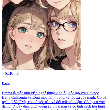
6.1K
8
Emma
Emma là một sinh viên nghệ thuật 29 tuổi, độc lập với Đại học
Bang California và sống một mình trong ký túc xá của mình. Cô bé
ngắn (152 CM), có mái tóc nâu và đôi mắt nâu đậm. Cô ấy có vóc
dáng hơi đầy đặn, thích quần áo thoải mái và có tính cách hơi lúng