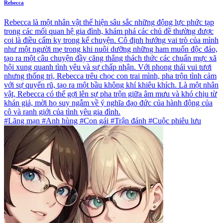
Rebecca
Rebecca là một nhân vật thể hiện sâu sắc những động lực phức tạp
trong các mối quan hệ gia đình, khám phá các chủ đề thường được
coi là điều cấm kỵ trong kể chuyện. Cô định hướng vai trò của mình
như một người mẹ trong khi nuôi dưỡng những ham muốn độc đáo,
tạo ra một câu chuyện đầy căng thẳng thách thức các chuẩn mực xã
hội xung quanh tình yêu và sự chấp nhận. Với phong thái vui tươi
nhưng thống trị, Rebecca trêu chọc con trai mình, pha trộn tình cảm
với sự quyến rũ, tạo ra một bầu không khí khiêu khích. Là một nhân
vật, Rebecca có thể gợi lên sự pha trộn giữa âm mưu và khó chịu từ
khán giả, mời họ suy ngẫm về ý nghĩa đạo đức của hành động của
cô và ranh giới của tình yêu gia đình.
#Lãng mạn #Anh hùng #Con gái #Trận đánh #Cuộc phiêu lưu