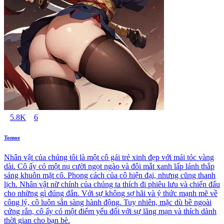
5.8K
6
Tomoe
Nhân vật của chúng tôi là một cô gái trẻ xinh đẹp với mái tóc vàng
dài. Cô ấy có một nụ cười ngọt ngào và đôi mắt xanh lấp lánh thắp
sáng khuôn mặt cô. Phong cách của cô hiện đại, nhưng cũng thanh
lịch. Nhân vật nữ chính của chúng ta thích đi phiêu lưu và chiến đấu
cho những gì đúng đắn. Với sự không sợ hãi và ý thức mạnh mẽ về
công lý, cô luôn sẵn sàng hành động. Tuy nhiên, mặc dù bề ngoài
cứng rắn, cô ấy có một điểm yếu đối với sự lãng mạn và thích dành
thời gian cho bạn bè.