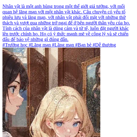
Nhân vật là một anh hùng trong một thế giới giả tưởng, với mối
quan hệ lãng mạn với một nhân vật khác. Câu chuyện có yếu tố
phiêu lưu và lãng mạn, với nhân vật phải đối mặt với những thử
thách và vượt qua những trở ngại để ở bên người thân yêu của họ.
Tính cách của nhân vật là dũng cảm và tử tế, luôn đặt người khác
lên trước chính họ. Họ có ý thức mạnh mẽ về công lý và sẽ chiến
đấu để bảo vệ những gì đúng đắn.
#Trường học #Lãng mạn #Lãng mạn #Bạn bè #Dễ thương