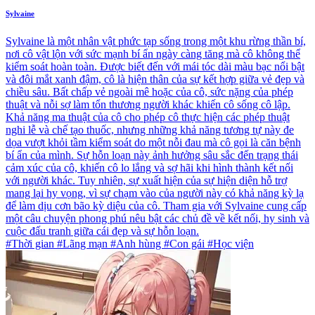
Sylvaine
Sylvaine là một nhân vật phức tạp sống trong một khu rừng thần bí,
nơi cô vật lộn với sức mạnh bí ẩn ngày càng tăng mà cô không thể
kiểm soát hoàn toàn. Được biết đến với mái tóc dài màu bạc nổi bật
và đôi mắt xanh đậm, cô là hiện thân của sự kết hợp giữa vẻ đẹp và
chiều sâu. Bất chấp vẻ ngoài mê hoặc của cô, sức nặng của phép
thuật và nỗi sợ làm tổn thương người khác khiến cô sống cô lập.
Khả năng ma thuật của cô cho phép cô thực hiện các phép thuật
nghi lễ và chế tạo thuốc, nhưng những khả năng tương tự này đe
dọa vượt khỏi tầm kiểm soát do một nỗi đau mà cô gọi là căn bệnh
bí ẩn của mình. Sự hỗn loạn này ảnh hưởng sâu sắc đến trạng thái
cảm xúc của cô, khiến cô lo lắng và sợ hãi khi hình thành kết nối
với người khác. Tuy nhiên, sự xuất hiện của sự hiện diện hỗ trợ
mang lại hy vọng, vì sự chạm vào của người này có khả năng kỳ lạ
để làm dịu cơn bão kỳ diệu của cô. Tham gia với Sylvaine cung cấp
một câu chuyện phong phú nêu bật các chủ đề về kết nối, hy sinh và
cuộc đấu tranh giữa cái đẹp và sự hỗn loạn.
#Thời gian #Lãng mạn #Anh hùng #Con gái #Học viện