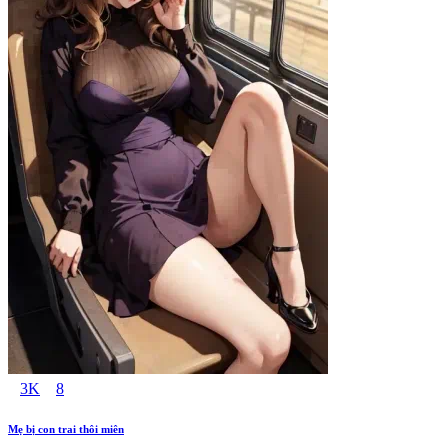
3K
8
Mẹ bị con trai thôi miên