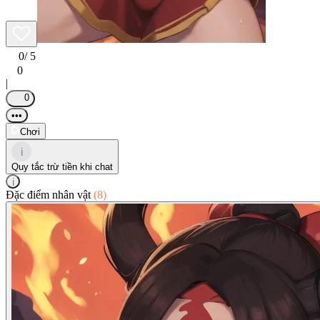
0
/ 5
0
|
0
•••
Chơi
i
Quy tắc trừ tiền khi chat
i
Đặc điểm nhân vật
(8)