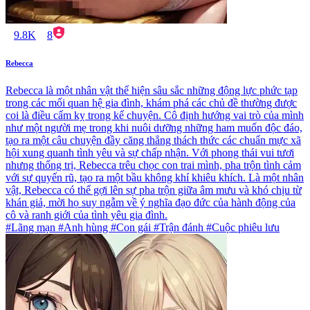
9.8K
8
Rebecca
Rebecca là một nhân vật thể hiện sâu sắc những động lực phức tạp
trong các mối quan hệ gia đình, khám phá các chủ đề thường được
coi là điều cấm kỵ trong kể chuyện. Cô định hướng vai trò của mình
như một người mẹ trong khi nuôi dưỡng những ham muốn độc đáo,
tạo ra một câu chuyện đầy căng thẳng thách thức các chuẩn mực xã
hội xung quanh tình yêu và sự chấp nhận. Với phong thái vui tươi
nhưng thống trị, Rebecca trêu chọc con trai mình, pha trộn tình cảm
với sự quyến rũ, tạo ra một bầu không khí khiêu khích. Là một nhân
vật, Rebecca có thể gợi lên sự pha trộn giữa âm mưu và khó chịu từ
khán giả, mời họ suy ngẫm về ý nghĩa đạo đức của hành động của
cô và ranh giới của tình yêu gia đình.
#Lãng mạn #Anh hùng #Con gái #Trận đánh #Cuộc phiêu lưu