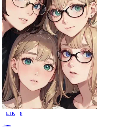
6.1K
8
Emma