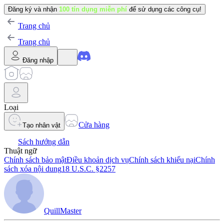
Đăng ký và nhận
100 tín dụng miễn phí
để sử dụng các công cụ!
Trang chủ
Trang chủ
Đăng nhập
Loại
Cửa hàng
Tạo nhân vật
Sách hướng dẫn
Thuật ngữ
Chính sách bảo mật
Điều khoản dịch vụ
Chính sách khiếu nại
Chính
sách xóa nội dung
18 U.S.C. §2257
QuillMaster