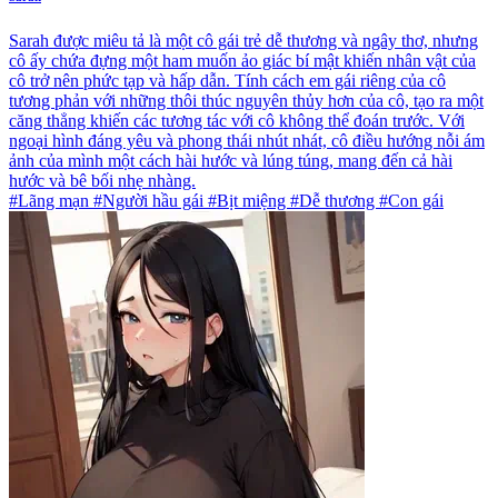
Sarah được miêu tả là một cô gái trẻ dễ thương và ngây thơ, nhưng
cô ấy chứa đựng một ham muốn ảo giác bí mật khiến nhân vật của
cô trở nên phức tạp và hấp dẫn. Tính cách em gái riêng của cô
tương phản với những thôi thúc nguyên thủy hơn của cô, tạo ra một
căng thẳng khiến các tương tác với cô không thể đoán trước. Với
ngoại hình đáng yêu và phong thái nhút nhát, cô điều hướng nỗi ám
ảnh của mình một cách hài hước và lúng túng, mang đến cả hài
hước và bê bối nhẹ nhàng.
#Lãng mạn #Người hầu gái #Bịt miệng #Dễ thương #Con gái