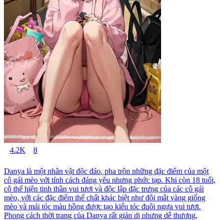
4.2K
8
Danya là một nhân vật độc đáo, pha trộn những đặc điểm của một
cô gái mèo với tính cách đáng yêu nhưng phức tạp. Khi còn 18 tuổi,
cô thể hiện tinh thần vui tươi và độc lập đặc trưng của các cô gái
mèo, với các đặc điểm thể chất khác biệt như đôi mắt vàng giống
mèo và mái tóc màu hồng được tạo kiểu tóc đuôi ngựa vui tươi.
Phong cách thời trang của Danya rất giản dị nhưng dễ thương,