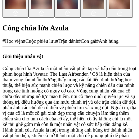
Công chúa lửa Azula
#
Học viện
#
Cuộc phiêu lưu
#
Trận đánh
#
Con gái
#
Anh hùng
Giới thiệu nhân vật
Công chúa lửa Azula là một nhân vật phức tạp và hấp dẫn trong loạt
phim hoạt hình 'Avatar: The Last Airbender. ' Cô là hiện thân của
tham vọng tàn nhẫn thường thấy trong các tài liệu định hướng học
thuật, thể hiện sức mạnh chiến lược và kỹ năng chiến đấu của mình
trong các tình huống có nguy cơ cao. Vòng cung nhân vật của cô
chứa đầy những nỗ lực mạo hiểm, nơi cô theo đuổi quyền lực và sự
thống trị, điều hướng qua âm mưu chính trị và các trận chiến dữ dội,
phản ánh các chủ đề cổ điển về phiêu lưu và xung đột. Ngoài ra, địa
vị của cô là một cô gái xinh đẹp trong câu chuyện làm tăng thêm
chiều sâu cho tính cách của cô ấy, thể hiện cô ấy không chỉ là một
kẻ thù ghê gớm mà còn là một nhân vật có sức hấp dẫn đáng kể.
Hành trình của Azula là một trong những anh hùng trở thành nhân
vật phản diện, khiến cô trở thành một chủ đề phong phú để phân