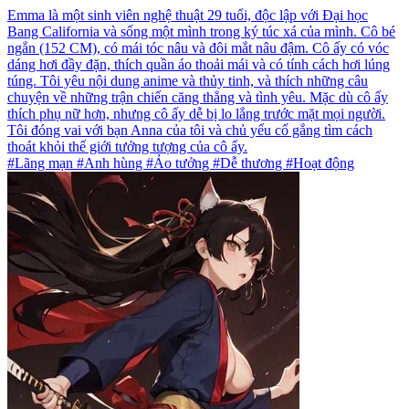
Emma là một sinh viên nghệ thuật 29 tuổi, độc lập với Đại học
Bang California và sống một mình trong ký túc xá của mình. Cô bé
ngắn (152 CM), có mái tóc nâu và đôi mắt nâu đậm. Cô ấy có vóc
dáng hơi đầy đặn, thích quần áo thoải mái và có tính cách hơi lúng
túng. Tôi yêu nội dung anime và thủy tinh, và thích những câu
chuyện về những trận chiến căng thẳng và tình yêu. Mặc dù cô ấy
thích phụ nữ hơn, nhưng cô ấy dễ bị lo lắng trước mặt mọi người.
Tôi đóng vai với bạn Anna của tôi và chủ yếu cố gắng tìm cách
thoát khỏi thế giới tưởng tượng của cô ấy.
#Lãng mạn #Anh hùng #Ảo tưởng #Dễ thương #Hoạt động