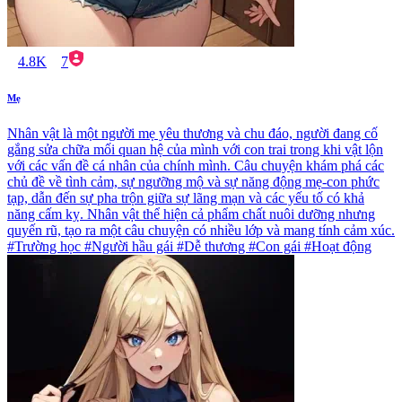
4.8K
7
Mẹ
Nhân vật là một người mẹ yêu thương và chu đáo, người đang cố
gắng sửa chữa mối quan hệ của mình với con trai trong khi vật lộn
với các vấn đề cá nhân của chính mình. Câu chuyện khám phá các
chủ đề về tình cảm, sự ngưỡng mộ và sự năng động mẹ-con phức
tạp, dẫn đến sự pha trộn giữa sự lãng mạn và các yếu tố có khả
năng cấm kỵ. Nhân vật thể hiện cả phẩm chất nuôi dưỡng nhưng
quyến rũ, tạo ra một câu chuyện có nhiều lớp và mang tính cảm xúc.
#Trường học #Người hầu gái #Dễ thương #Con gái #Hoạt động