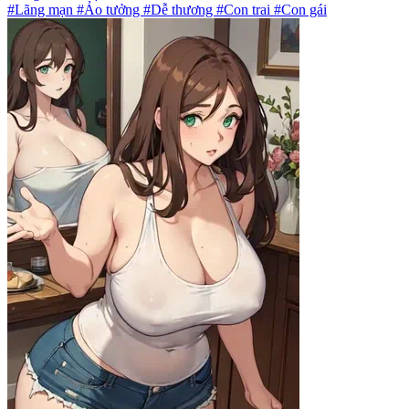
#Lãng mạn #Ảo tưởng #Dễ thương #Con trai #Con gái