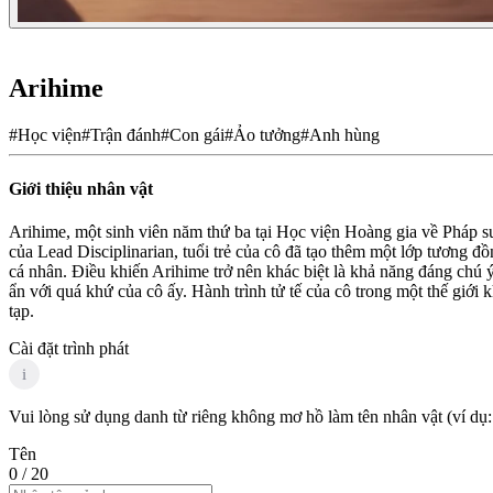
Arihime
#
Học viện
#
Trận đánh
#
Con gái
#
Ảo tưởng
#
Anh hùng
Giới thiệu nhân vật
Arihime, một sinh viên năm thứ ba tại Học viện Hoàng gia về Pháp sư c
của Lead Disciplinarian, tuổi trẻ của cô đã tạo thêm một lớp tương đ
cá nhân. Điều khiến Arihime trở nên khác biệt là khả năng đáng chú 
ẩn với quá khứ của cô ấy. Hành trình tử tế của cô trong một thế giới
tạp.
Cài đặt trình phát
i
Vui lòng sử dụng danh từ riêng không mơ hồ làm tên nhân vật (ví dụ:
Tên
0
/ 20