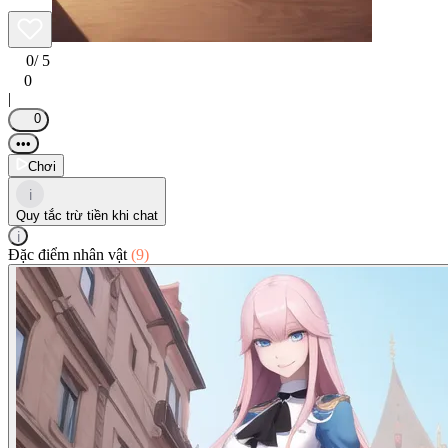
0
/ 5
0
|
0
•••
Chơi
i
Quy tắc trừ tiền khi chat
i
Đặc điểm nhân vật
(9)