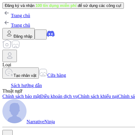
Đăng ký và nhận
100 tín dụng miễn phí
để sử dụng các công cụ!
Trang chủ
Trang chủ
Đăng nhập
Loại
Cửa hàng
Tạo nhân vật
Sách hướng dẫn
Thuật ngữ
Chính sách bảo mật
Điều khoản dịch vụ
Chính sách khiếu nại
Chính sá
NarrativeNinja