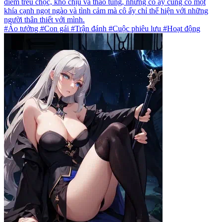
điểm trêu chọc, khó chịu và thao túng, nhưng cô ấy cũng có một
khía cạnh ngọt ngào và tình cảm mà cô ấy chỉ thể hiện với những
người thân thiết với mình.
#Ảo tưởng #Con gái #Trận đánh #Cuộc phiêu lưu #Hoạt động