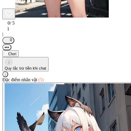
0
/ 5
1
|
0
•••
Chơi
i
Quy tắc trừ tiền khi chat
i
Đặc điểm nhân vật
(5)