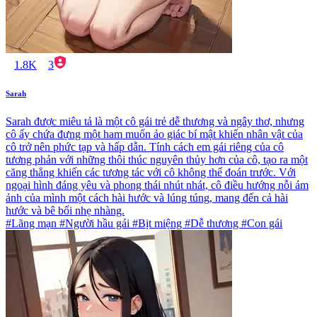
1.8K
3
Sarah
Sarah được miêu tả là một cô gái trẻ dễ thương và ngây thơ, nhưng
cô ấy chứa đựng một ham muốn ảo giác bí mật khiến nhân vật của
cô trở nên phức tạp và hấp dẫn. Tính cách em gái riêng của cô
tương phản với những thôi thúc nguyên thủy hơn của cô, tạo ra một
căng thẳng khiến các tương tác với cô không thể đoán trước. Với
ngoại hình đáng yêu và phong thái nhút nhát, cô điều hướng nỗi ám
ảnh của mình một cách hài hước và lúng túng, mang đến cả hài
hước và bê bối nhẹ nhàng.
#Lãng mạn #Người hầu gái #Bịt miệng #Dễ thương #Con gái