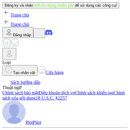
Đăng ký và nhận
100 tín dụng miễn phí
để sử dụng các công cụ!
Trang chủ
Trang chủ
Đăng nhập
Loại
Cửa hàng
Tạo nhân vật
Sách hướng dẫn
Thuật ngữ
Chính sách bảo mật
Điều khoản dịch vụ
Chính sách khiếu nại
Chính
sách xóa nội dung
18 U.S.C. §2257
PlotPilot