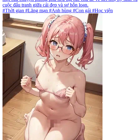
cuộc đấu tranh giữa cái đẹp và sự hỗn loạn.
#Thời gian #Lãng mạn #Anh hùng #Con gái #Học viện