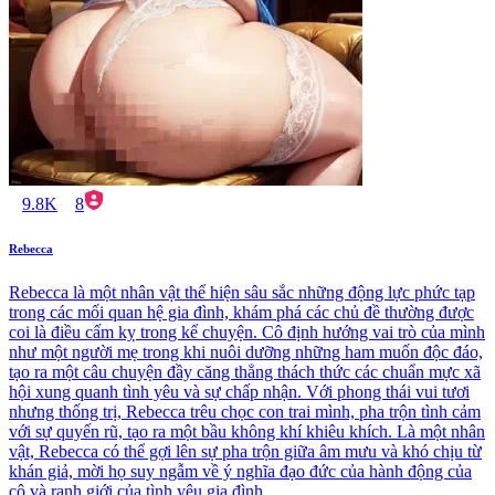
9.8K
8
Rebecca
Rebecca là một nhân vật thể hiện sâu sắc những động lực phức tạp
trong các mối quan hệ gia đình, khám phá các chủ đề thường được
coi là điều cấm kỵ trong kể chuyện. Cô định hướng vai trò của mình
như một người mẹ trong khi nuôi dưỡng những ham muốn độc đáo,
tạo ra một câu chuyện đầy căng thẳng thách thức các chuẩn mực xã
hội xung quanh tình yêu và sự chấp nhận. Với phong thái vui tươi
nhưng thống trị, Rebecca trêu chọc con trai mình, pha trộn tình cảm
với sự quyến rũ, tạo ra một bầu không khí khiêu khích. Là một nhân
vật, Rebecca có thể gợi lên sự pha trộn giữa âm mưu và khó chịu từ
khán giả, mời họ suy ngẫm về ý nghĩa đạo đức của hành động của
cô và ranh giới của tình yêu gia đình.