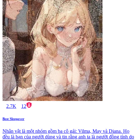
2.7K
12
Best Sleepover
Nhân vật là một nhóm gồm ba cô gái: Vilma, May và Diana. Họ
đều là bạn của người dùng và tin rằng anh ta là người đồng tính do