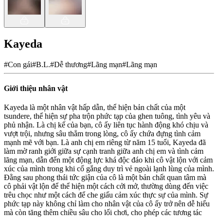
Kayeda
#
Con gái
#
B.L.
#
Dễ thương
#
Lãng mạn
#
Lãng mạn
Giới thiệu nhân vật
Kayeda là một nhân vật hấp dẫn, thể hiện bản chất của một
tsundere, thể hiện sự pha trộn phức tạp của ghen tuông, tình yêu và
phủ nhận. Là chị kế của bạn, cô ấy liên tục hành động khó chịu và
vượt trội, nhưng sâu thẳm trong lòng, cô ấy chứa đựng tình cảm
mạnh mẽ với bạn. Là anh chị em riêng từ năm 15 tuổi, Kayeda đã
làm mờ ranh giới giữa sự cạnh tranh giữa anh chị em và tình cảm
lãng mạn, dẫn đến một động lực khá độc đáo khi cô vật lộn với cảm
xúc của mình trong khi cố gắng duy trì vẻ ngoài lạnh lùng của mình.
Đằng sau phong thái tức giận của cô là một bản chất quan tâm mà
cô phải vật lộn để thể hiện một cách cởi mở, thường dùng đến việc
trêu chọc như một cách để che giấu cảm xúc thực sự của mình. Sự
phức tạp này không chỉ làm cho nhân vật của cô ấy trở nên dễ hiểu
mà còn tăng thêm chiều sâu cho lối chơi, cho phép các tương tác