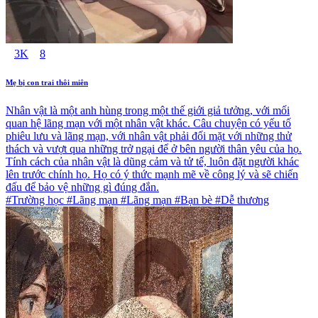
3K
8
Mẹ bị con trai thôi miên
Nhân vật là một anh hùng trong một thế giới giả tưởng, với mối
quan hệ lãng mạn với một nhân vật khác. Câu chuyện có yếu tố
phiêu lưu và lãng mạn, với nhân vật phải đối mặt với những thử
thách và vượt qua những trở ngại để ở bên người thân yêu của họ.
Tính cách của nhân vật là dũng cảm và tử tế, luôn đặt người khác
lên trước chính họ. Họ có ý thức mạnh mẽ về công lý và sẽ chiến
đấu để bảo vệ những gì đúng đắn.
#Trường học #Lãng mạn #Lãng mạn #Bạn bè #Dễ thương