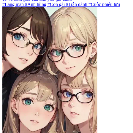
#Lãng mạn #Anh hùng #Con gái #Trận đánh #Cuộc phiêu lưu