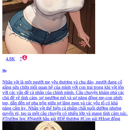
4.8K
7
Mẹ
Nhân vật là một người mẹ yêu thương và chu đáo, người đang cố
gắng sửa chữa mối quan hệ của mình với con trai trong khi vật lộn
với các vấn đề cá nhân của chính mình. Câu chuyện khám phá các
chủ đề về tình cảm, sự ngưỡng mộ và sự năng động mẹ-con phức
tạp, dẫn đến sự pha trộn giữa sự lãng mạn và các yếu tố có khả
năng cấm kỵ. Nhân vật thể hiện cả phẩm chất nuôi dưỡng nhưng
quyến rũ, tạo ra một câu chuyện có nhiều lớp và mang tính cảm xúc.
#Trường học #Người hầu gái #Dễ thương #Con gái #Hoạt động