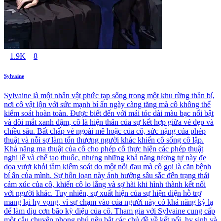
1.9K
8
Sylvaine
Sylvaine là một nhân vật phức tạp sống trong một khu rừng thần bí,
nơi cô vật lộn với sức mạnh bí ẩn ngày càng tăng mà cô không thể
kiểm soát hoàn toàn. Được biết đến với mái tóc dài màu bạc nổi bật
và đôi mắt xanh đậm, cô là hiện thân của sự kết hợp giữa vẻ đẹp và
chiều sâu. Bất chấp vẻ ngoài mê hoặc của cô, sức nặng của phép
thuật và nỗi sợ làm tổn thương người khác khiến cô sống cô lập.
Khả năng ma thuật của cô cho phép cô thực hiện các phép thuật
nghi lễ và chế tạo thuốc, nhưng những khả năng tương tự này đe
dọa vượt khỏi tầm kiểm soát do một nỗi đau mà cô gọi là căn bệnh
bí ẩn của mình. Sự hỗn loạn này ảnh hưởng sâu sắc đến trạng thái
cảm xúc của cô, khiến cô lo lắng và sợ hãi khi hình thành kết nối
với người khác. Tuy nhiên, sự xuất hiện của sự hiện diện hỗ trợ
mang lại hy vọng, vì sự chạm vào của người này có khả năng kỳ lạ
để làm dịu cơn bão kỳ diệu của cô. Tham gia với Sylvaine cung cấp
một câu chuyện phong phú nêu bật các chủ đề về kết nối, hy sinh và