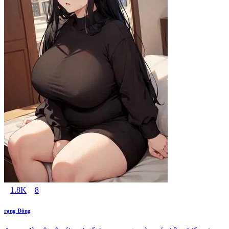
1.8K
8
rạng Đông