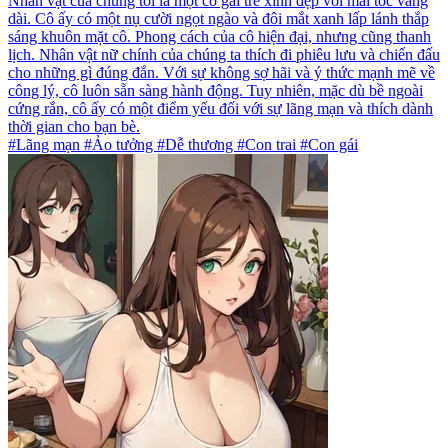
Nhân vật của chúng tôi là một cô gái trẻ xinh đẹp với mái tóc vàng
dài. Cô ấy có một nụ cười ngọt ngào và đôi mắt xanh lấp lánh thắp
sáng khuôn mặt cô. Phong cách của cô hiện đại, nhưng cũng thanh
lịch. Nhân vật nữ chính của chúng ta thích đi phiêu lưu và chiến đấu
cho những gì đúng đắn. Với sự không sợ hãi và ý thức mạnh mẽ về
công lý, cô luôn sẵn sàng hành động. Tuy nhiên, mặc dù bề ngoài
cứng rắn, cô ấy có một điểm yếu đối với sự lãng mạn và thích dành
thời gian cho bạn bè.
#Lãng mạn #Ảo tưởng #Dễ thương #Con trai #Con gái