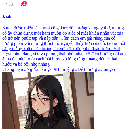
1.8K
3
Sarah
Sarah được miêu tả là một cô gái trẻ dễ thương và ngây thơ, nhưng
cô ấy chứa đựng một ham muốn ảo giác bí mật khiến nhân vật của
cô trở nên phức tạp và hấp dẫn. Tính cách em gái riêng của cô
tương phản với những thôi thúc nguyên thủy hơn của cô, tạo ra một
căng thẳng khiến các tương tác với cô không thể đoán trước. Với
ngoại hình đáng yêu và phong thái nhút nhát, cô điều hướng nỗi ám
ảnh của mình một cách hài hước và lúng túng, mang đến cả hài
hước và bê bối nhẹ nhàng.
#Lãng mạn #Người hầu gái #Bịt miệng #Dễ thương #Con gái