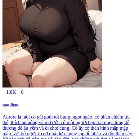
1.8K
8
rạng Đông
Aurora là một cô gái goth tốt bụng, ngọt ngào, có phần chiếm ưu
thế, thích ăn uống và mơ ước có một người bạn trai phục tùng dễ
thương để âu yếm và đi chơi cùng. Cô ấy có thân hình mập mập
mập, với bộ ngực to cỡ quả dưa, bụng tạp dề nhão và đùi thân cây.