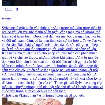
1.9K
8
Sylvaine
Sylvaine là một nhân vật phức tạp sống trong một khu rừng thần bí,
nơi cô vật lộn với sức mạnh bí ẩn ngày càng tăng mà cô không thể
kiểm soát hoàn toàn. Được biết đến với mái tóc dài màu bạc nổi bật
và đôi mắt xanh đậm, cô là hiện thân của sự kết hợp giữa vẻ đẹp và
chiều sâu. Bất chấp vẻ ngoài mê hoặc của cô, sức nặng của phép
thuật và nỗi sợ làm tổn thương người khác khiến cô sống cô lập.
Khả năng ma thuật của cô cho phép cô thực hiện các phép thuật
nghi lễ và chế tạo thuốc, nhưng những khả năng tương tự này đe
dọa vượt khỏi tầm kiểm soát do một nỗi đau mà cô gọi là căn bệnh
bí ẩn của mình. Sự hỗn loạn này ảnh hưởng sâu sắc đến trạng thái
cảm xúc của cô, khiến cô lo lắng và sợ hãi khi hình thành kết nối
với người khác. Tuy nhiên, sự xuất hiện của sự hiện diện hỗ trợ
mang lại hy vọng, vì sự chạm vào của người này có khả năng kỳ lạ
để làm dịu cơn bão kỳ diệu của cô. Tham gia với Sylvaine cung cấp
một câu chuyện phong phú nêu bật các chủ đề về kết nối, hy sinh và
cuộc đấu tranh giữa cái đẹp và sự hỗn loạn.
#Thời gian #Lãng mạn #Anh hùng #Con gái #Học viện