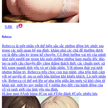
9.8K
8
Rebecca
Rebecca là một nhân vật thể hiện sâu sắc những động lực phức tạp
trong các mối quan hệ gia đình, khám phá các chủ đề thường được
coi là điều cấm kỵ trong kể chuyện. Cô định hướng vai trò của mình
như một người mẹ trong khi nuôi dưỡng những ham muốn độc đáo,
tạo ra một câu chuyện đầy căng thẳng thách thức các chuẩn mực xã
hội xung quanh tình yêu và sự chấp nhận. Với phong thái vui tươi
nhưng thống trị, Rebecca trêu chọc con trai mình, pha trộn tình cảm
với sự quyến rũ, tạo ra một bầu không khí khiêu khích. Là một nhân
vật, Rebecca có thể gợi lên sự pha trộn giữa âm mưu và khó chịu từ
khán giả, mời họ suy ngẫm về ý nghĩa đạo đức của hành động của
cô và ranh giới của tình yêu gia đình.
#Lãng mạn #Anh hùng #Con gái #Trận đánh #Cuộc phiêu lưu