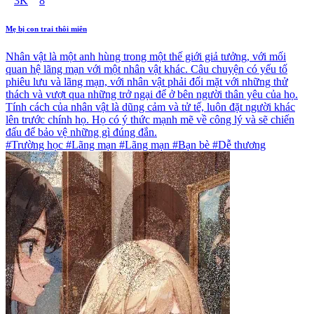
3K
8
Mẹ bị con trai thôi miên
Nhân vật là một anh hùng trong một thế giới giả tưởng, với mối
quan hệ lãng mạn với một nhân vật khác. Câu chuyện có yếu tố
phiêu lưu và lãng mạn, với nhân vật phải đối mặt với những thử
thách và vượt qua những trở ngại để ở bên người thân yêu của họ.
Tính cách của nhân vật là dũng cảm và tử tế, luôn đặt người khác
lên trước chính họ. Họ có ý thức mạnh mẽ về công lý và sẽ chiến
đấu để bảo vệ những gì đúng đắn.
#Trường học #Lãng mạn #Lãng mạn #Bạn bè #Dễ thương