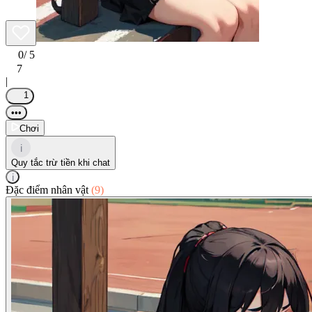
0
/ 5
7
|
1
•••
Chơi
i
Quy tắc trừ tiền khi chat
i
Đặc điểm nhân vật
(9)