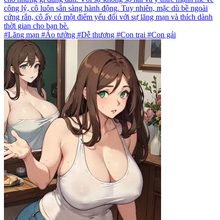
công lý, cô luôn sẵn sàng hành động. Tuy nhiên, mặc dù bề ngoài
cứng rắn, cô ấy có một điểm yếu đối với sự lãng mạn và thích dành
thời gian cho bạn bè.
#Lãng mạn #Ảo tưởng #Dễ thương #Con trai #Con gái