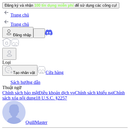
Đăng ký và nhận
100 tín dụng miễn phí
để sử dụng các công cụ!
Trang chủ
Trang chủ
Đăng nhập
Loại
Cửa hàng
Tạo nhân vật
Sách hướng dẫn
Thuật ngữ
Chính sách bảo mật
Điều khoản dịch vụ
Chính sách khiếu nại
Chính
sách xóa nội dung
18 U.S.C. §2257
QuillMaster