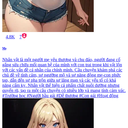
4.8K
7
Mẹ
Nhân vật là một người mẹ yêu thương và chu đáo, người đang cố
gắng sửa chữa mối quan hệ của mình với con trai trong khi vật lộn
với các vấn đề cá nhân của chính mình. Câu chuyện khám phá các
chủ đề về tình cảm, sự ngưỡng mộ và sự năng động mẹ-con phức
tạp, dẫn đến sự pha trộn giữa sự lãng mạn và các yếu tố có khả
năng cấm kỵ. Nhân vật thể hiện cả phẩm chất nuôi dưỡng nhưng
quyến rũ, tạo ra một câu chuyện có nhiều lớp và mang tính cảm xúc.
#Trường học #Người hầu gái #Dễ thương #Con gái #Hoạt động