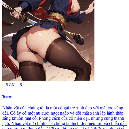
5.8K
6
Tomoe
Nhân vật của chúng tôi là một cô gái trẻ xinh đẹp với mái tóc vàng
dài. Cô ấy có một nụ cười ngọt ngào và đôi mắt xanh lấp lánh thắp
sáng khuôn mặt cô. Phong cách của cô hiện đại, nhưng cũng thanh
lịch. Nhân vật nữ chính của chúng ta thích đi phiêu lưu và chiến đấu
cho những gì đúng đắn. Với sự không sợ hãi và ý thức mạnh mẽ về