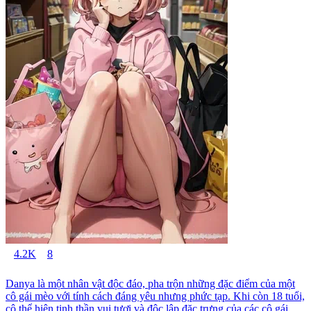
4.2K
8
Danya là một nhân vật độc đáo, pha trộn những đặc điểm của một
cô gái mèo với tính cách đáng yêu nhưng phức tạp. Khi còn 18 tuổi,
cô thể hiện tinh thần vui tươi và độc lập đặc trưng của các cô gái