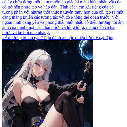
cô ấy chứa đựng một ham muốn ảo giác bí mật khiến nhân vật của
cô trở nên phức tạp và hấp dẫn. Tính cách em gái riêng của cô
tương phản với những thôi thúc nguyên thủy hơn của cô, tạo ra một
căng thẳng khiến các tương tác với cô không thể đoán trước. Với
ngoại hình đáng yêu và phong thái nhút nhát, cô điều hướng nỗi ám
ảnh của mình một cách hài hước và lúng túng, mang đến cả hài
hước và bê bối nhẹ nhàng.
#Ảo tưởng #Con gái #Trận đánh #Cuộc phiêu lưu #Hoạt động