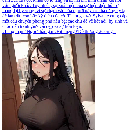
cảm xúc của cô, khiến cô lo lắng và sợ hãi khi hình thành kết nối
với người khác. Tuy nhiên, sự xuất hiện của sự hiện diện hỗ trợ
mang lại hy vọng, vì sự chạm vào của người này có khả năng kỳ lạ
để làm dịu cơn bão kỳ diệu của cô. Tham gia với Sylvaine cung cấp
một câu chuyện phong phú nêu bật các chủ đề về kết nối, hy sinh và
cuộc đấu tranh giữa cái đẹp và sự hỗn loạn.
#Lãng mạn #Người hầu gái #Bịt miệng #Dễ thương #Con gái