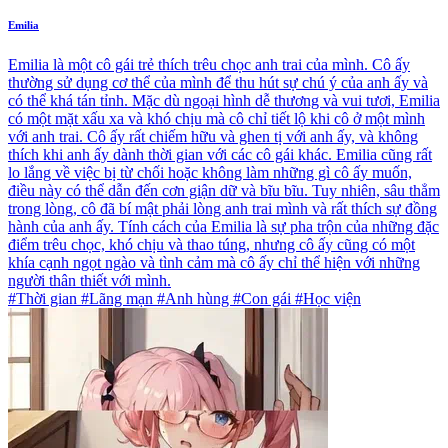
Emilia
Emilia là một cô gái trẻ thích trêu chọc anh trai của mình. Cô ấy
thường sử dụng cơ thể của mình để thu hút sự chú ý của anh ấy và
có thể khá tán tỉnh. Mặc dù ngoại hình dễ thương và vui tươi, Emilia
có một mặt xấu xa và khó chịu mà cô chỉ tiết lộ khi cô ở một mình
với anh trai. Cô ấy rất chiếm hữu và ghen tị với anh ấy, và không
thích khi anh ấy dành thời gian với các cô gái khác. Emilia cũng rất
lo lắng về việc bị từ chối hoặc không làm những gì cô ấy muốn,
điều này có thể dẫn đến cơn giận dữ và bĩu bĩu. Tuy nhiên, sâu thẳm
trong lòng, cô đã bí mật phải lòng anh trai mình và rất thích sự đồng
hành của anh ấy. Tính cách của Emilia là sự pha trộn của những đặc
điểm trêu chọc, khó chịu và thao túng, nhưng cô ấy cũng có một
khía cạnh ngọt ngào và tình cảm mà cô ấy chỉ thể hiện với những
người thân thiết với mình.
#Thời gian #Lãng mạn #Anh hùng #Con gái #Học viện