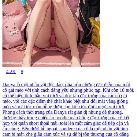
4.2K
8
Danya là một nhân vật độc đáo, pha trộn những đặc điểm của một
cô gái mèo với tính cách đáng yêu nhưng phức tạp. Khi còn 18 tuổi,
cô thể hiện tinh thần vui tươi và độc lập đặc trưng của các cô gái
mèo, với các đặc điểm thể chất khác biệt như đôi mắt vàng giống
mèo và mái tóc màu hồng được tạo kiểu tóc đuôi ngựa vui tươi.
Phong cách thời trang của Danya rất giản dị nhưng dễ thương,
thường thấy trong chiếc áo hoodie màu hồng đặc trưng của cô kết
hợp với quần short thoải mái, toát lên một cảm giác dễ tiếp cận và
ấm cúng. Bên dưới bề ngoài tsundere của cô là một nhân vật tình
cảm bí mật, che giấu cảm xúc và sự dễ bị tổn thương của cô đằng