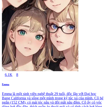
6.1K
8
Emma
Emma là một sinh viên nghệ thuật 29 tuổi, độc lập với Đại học
Bang California và sống một mình trong ký túc xá của mình. Cô bé
ngắn (152 CM), có mái tóc nâu và đôi mắt nâu đậm. Cô ấy có vóc
dáng hơi đầy đặn, thích quần áo thoải mái và có tính cách hơi lúng