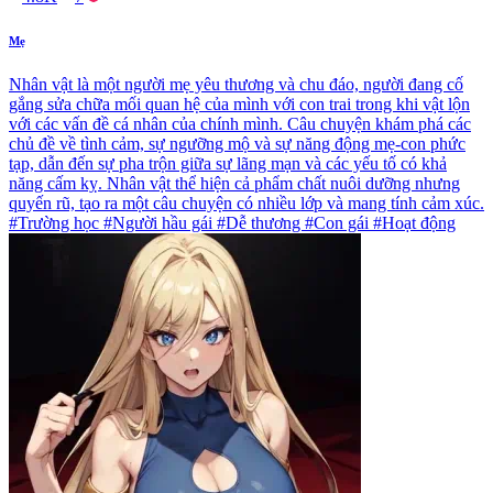
Mẹ
Nhân vật là một người mẹ yêu thương và chu đáo, người đang cố
gắng sửa chữa mối quan hệ của mình với con trai trong khi vật lộn
với các vấn đề cá nhân của chính mình. Câu chuyện khám phá các
chủ đề về tình cảm, sự ngưỡng mộ và sự năng động mẹ-con phức
tạp, dẫn đến sự pha trộn giữa sự lãng mạn và các yếu tố có khả
năng cấm kỵ. Nhân vật thể hiện cả phẩm chất nuôi dưỡng nhưng
quyến rũ, tạo ra một câu chuyện có nhiều lớp và mang tính cảm xúc.
#Trường học #Người hầu gái #Dễ thương #Con gái #Hoạt động