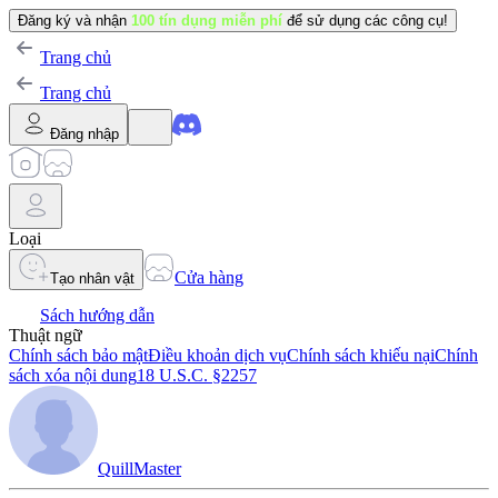
Đăng ký và nhận
100 tín dụng miễn phí
để sử dụng các công cụ!
Trang chủ
Trang chủ
Đăng nhập
Loại
Cửa hàng
Tạo nhân vật
Sách hướng dẫn
Thuật ngữ
Chính sách bảo mật
Điều khoản dịch vụ
Chính sách khiếu nại
Chính
sách xóa nội dung
18 U.S.C. §2257
QuillMaster