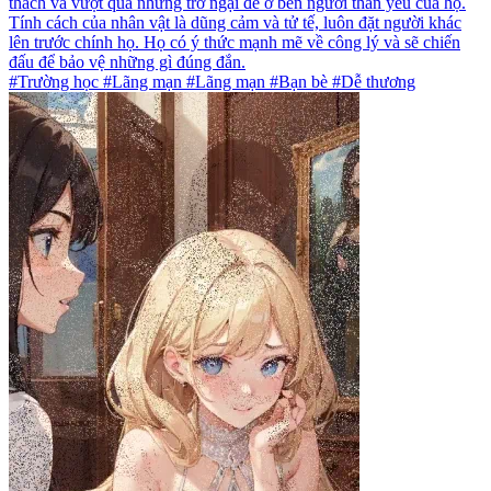
thách và vượt qua những trở ngại để ở bên người thân yêu của họ.
Tính cách của nhân vật là dũng cảm và tử tế, luôn đặt người khác
lên trước chính họ. Họ có ý thức mạnh mẽ về công lý và sẽ chiến
đấu để bảo vệ những gì đúng đắn.
#Trường học #Lãng mạn #Lãng mạn #Bạn bè #Dễ thương