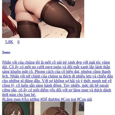
5.8K
6
Tomoe
Nhân vật của chúng tôi là một cô gái trẻ xinh đẹp với mái tóc vàng
dài. Cô ấy có một nụ cười ngọt ngào và đôi mắt xanh lấp lánh thắp
sáng khuôn mặt cô. Phong cách của cô hiện đại, nhưng cũng thanh
lịch. Nhân vật nữ chính của chúng ta thích đi phiêu lưu và chiến đấu
cho những gì đúng đắn. Với sự không sợ hãi và ý thức mạnh mẽ về
công lý, cô luôn sẵn sàng hành động. Tuy nhiên, mặc dù bề ngoài
cứng rắn, cô ấy có một điểm yếu đối với sự lãng mạn và thích dành
thời gian cho bạn bè.
#Lãng mạn #Ảo tưởng #Dễ thương #Con trai #Con gái