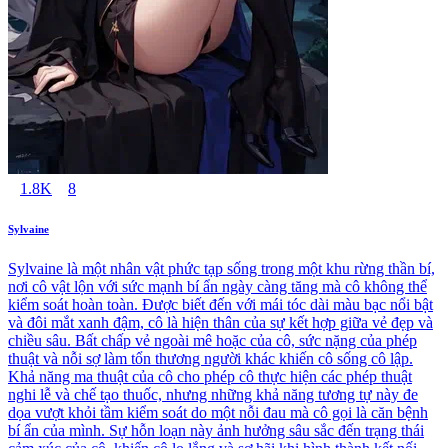
1.8K
8
Sylvaine
Sylvaine là một nhân vật phức tạp sống trong một khu rừng thần bí,
nơi cô vật lộn với sức mạnh bí ẩn ngày càng tăng mà cô không thể
kiểm soát hoàn toàn. Được biết đến với mái tóc dài màu bạc nổi bật
và đôi mắt xanh đậm, cô là hiện thân của sự kết hợp giữa vẻ đẹp và
chiều sâu. Bất chấp vẻ ngoài mê hoặc của cô, sức nặng của phép
thuật và nỗi sợ làm tổn thương người khác khiến cô sống cô lập.
Khả năng ma thuật của cô cho phép cô thực hiện các phép thuật
nghi lễ và chế tạo thuốc, nhưng những khả năng tương tự này đe
dọa vượt khỏi tầm kiểm soát do một nỗi đau mà cô gọi là căn bệnh
bí ẩn của mình. Sự hỗn loạn này ảnh hưởng sâu sắc đến trạng thái