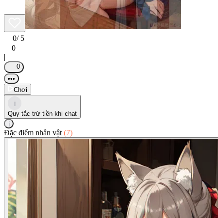
0
/ 5
0
|
0
•••
Chơi
i
Quy tắc trừ tiền khi chat
i
Đặc điểm nhân vật
(7)