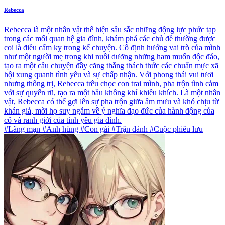
Rebecca
Rebecca là một nhân vật thể hiện sâu sắc những động lực phức tạp
trong các mối quan hệ gia đình, khám phá các chủ đề thường được
coi là điều cấm kỵ trong kể chuyện. Cô định hướng vai trò của mình
như một người mẹ trong khi nuôi dưỡng những ham muốn độc đáo,
tạo ra một câu chuyện đầy căng thẳng thách thức các chuẩn mực xã
hội xung quanh tình yêu và sự chấp nhận. Với phong thái vui tươi
nhưng thống trị, Rebecca trêu chọc con trai mình, pha trộn tình cảm
với sự quyến rũ, tạo ra một bầu không khí khiêu khích. Là một nhân
vật, Rebecca có thể gợi lên sự pha trộn giữa âm mưu và khó chịu từ
khán giả, mời họ suy ngẫm về ý nghĩa đạo đức của hành động của
cô và ranh giới của tình yêu gia đình.
#Lãng mạn #Anh hùng #Con gái #Trận đánh #Cuộc phiêu lưu