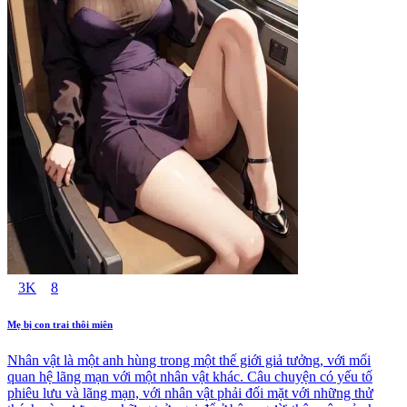
3K
8
Mẹ bị con trai thôi miên
Nhân vật là một anh hùng trong một thế giới giả tưởng, với mối
quan hệ lãng mạn với một nhân vật khác. Câu chuyện có yếu tố
phiêu lưu và lãng mạn, với nhân vật phải đối mặt với những thử