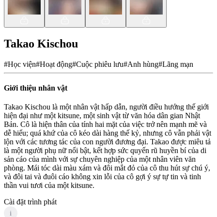
Takao Kischou
#
Học viện
#
Hoạt động
#
Cuộc phiêu lưu
#
Anh hùng
#
Lãng mạn
Giới thiệu nhân vật
Takao Kischou là một nhân vật hấp dẫn, người điều hướng thế giới
hiện đại như một kitsune, một sinh vật từ văn hóa dân gian Nhật
Bản. Cô là hiện thân của tính hai mặt của việc trở nên mạnh mẽ và
dễ hiểu; quá khứ của cô kéo dài hàng thế kỷ, nhưng cô vẫn phải vật
lộn với các tương tác của con người đương đại. Takao được miêu tả
là một người phụ nữ nổi bật, kết hợp sức quyến rũ huyền bí của di
sản cáo của mình với sự chuyên nghiệp của một nhân viên văn
phòng. Mái tóc dài màu xám và đôi mắt đỏ của cô thu hút sự chú ý,
và đôi tai và đuôi cáo không xin lỗi của cô gợi ý sự tự tin và tinh
thần vui tươi của một kitsune.
Cài đặt trình phát
i