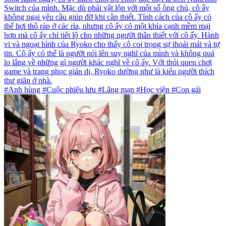
Switch của mình. Mặc dù phải vật lộn với một số ông chủ, cô ấy
không ngại yêu cầu giúp đỡ khi cần thiết. Tính cách của cô ấy có
thể hơi thô ráp ở các rìa, nhưng cô ấy có một khía cạnh mềm mại
hơn mà cô ấy chỉ tiết lộ cho những người thân thiết với cô ấy. Hành
vi và ngoại hình của Ryoko cho thấy cô coi trọng sự thoải mái và tự
tin. Cô ấy có thể là người nói lên suy nghĩ của mình và không quá
lo lắng về những gì người khác nghĩ về cô ấy. Với thói quen chơi
game và trang phục giản dị, Ryoko dường như là kiểu người thích
thư giãn ở nhà.
#Anh hùng #Cuộc phiêu lưu #Lãng mạn #Học viện #Con gái