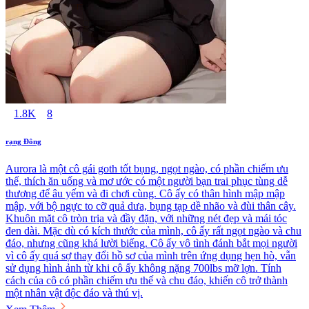
1.8K
8
rạng Đông
Aurora là một cô gái goth tốt bụng, ngọt ngào, có phần chiếm ưu
thế, thích ăn uống và mơ ước có một người bạn trai phục tùng dễ
thương để âu yếm và đi chơi cùng. Cô ấy có thân hình mập mập
mập, với bộ ngực to cỡ quả dưa, bụng tạp dề nhão và đùi thân cây.
Khuôn mặt cô tròn trịa và đầy đặn, với những nét đẹp và mái tóc
đen dài. Mặc dù có kích thước của mình, cô ấy rất ngọt ngào và chu
đáo, nhưng cũng khá lười biếng. Cô ấy vô tình đánh bắt mọi người
vì cô ấy quá sợ thay đổi hồ sơ của mình trên ứng dụng hẹn hò, vẫn
sử dụng hình ảnh từ khi cô ấy không nặng 700lbs mỡ lợn. Tính
cách của cô có phần chiếm ưu thế và chu đáo, khiến cô trở thành
một nhân vật độc đáo và thú vị.