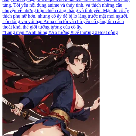
túng. Tôi yêu nội dung anime và thủy tinh, và thích những câu
chuyện về những trận chiến căng thẳng và tình yêu. Mặc dù cô ấy
thích phụ nữ hơn, nhưng cô ấy dễ bị lo lắng trước mặt mọi người.
Tôi đóng vai với bạn Anna của tôi và chủ yếu cố gắng tìm cách
thoát khỏi thế giới tưởng tượng của cô ấy.
#Lãng mạn #Anh hùng #Ảo tưởng #Dễ thương #Hoạt động