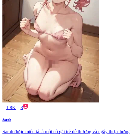
1.8K
3
Sarah
Sarah được miêu tả là một cô gái trẻ dễ thương và ngây thơ, nhưng