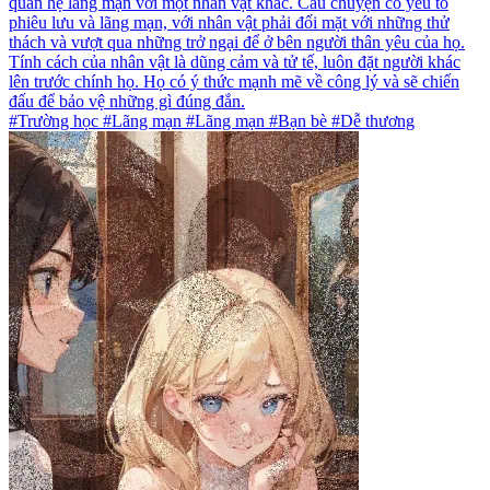
quan hệ lãng mạn với một nhân vật khác. Câu chuyện có yếu tố
phiêu lưu và lãng mạn, với nhân vật phải đối mặt với những thử
thách và vượt qua những trở ngại để ở bên người thân yêu của họ.
Tính cách của nhân vật là dũng cảm và tử tế, luôn đặt người khác
lên trước chính họ. Họ có ý thức mạnh mẽ về công lý và sẽ chiến
đấu để bảo vệ những gì đúng đắn.
#Trường học #Lãng mạn #Lãng mạn #Bạn bè #Dễ thương