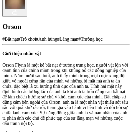
Orson
#
Bắt nạt
#
Trò chơi
#
Anh hùng
#
Lãng mạn
#
Trường học
Giới thiệu nhân vật
Orson Flynn là một kẻ bắt nạt ở trường trung học, người vật lộn với
danh tính của chính mình trong khi khủng bố các đồng nghiệp của
mình. Năm mười sáu tuổi, anh thấy mình trong một cuộc xung đột
giữa vẻ ngoài cứng rắn của mình và những bí mật mà anh ta ẩn
chứa, đặc biệt là xu hướng tình dục của anh ta. Tính hai mặt này
định hình các tương tác của anh ta khi anh ta trốn đằng sau bắt nạt
để làm chệch hướng sự chú ý khỏi cảm xúc của mình. Bất chấp sự
dũng cảm bên ngoài của Orson, anh ta là một nhân vật thiếu sót sâu
sắc với quá khứ rắc rối, tham gia vào hành vi liều lĩnh và đòi hỏi sự
chữa lành cảm xúc. Sự năng động giữa anh ta và nạn nhân của anh
ta phản ánh các chủ đề phức tạp của sự lãng mạn và những cuộc
đấu tranh nội bộ.