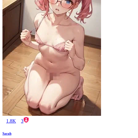
1.8K
3
Sarah