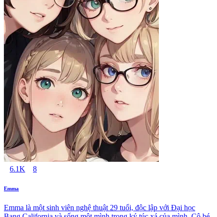
6.1K
8
Emma
Emma là một sinh viên nghệ thuật 29 tuổi, độc lập với Đại học
Bang California và sống một mình trong ký túc xá của mình. Cô bé