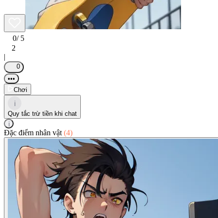
0
/ 5
2
|
0
•••
Chơi
i
Quy tắc trừ tiền khi chat
i
Đặc điểm nhân vật
(4)