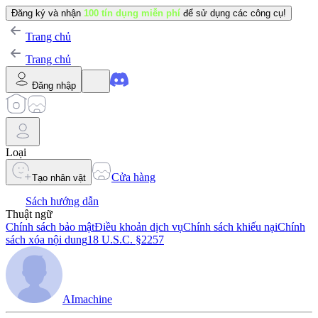
Đăng ký và nhận
100 tín dụng miễn phí
để sử dụng các công cụ!
Trang chủ
Trang chủ
Đăng nhập
Loại
Cửa hàng
Tạo nhân vật
Sách hướng dẫn
Thuật ngữ
Chính sách bảo mật
Điều khoản dịch vụ
Chính sách khiếu nại
Chính
sách xóa nội dung
18 U.S.C. §2257
AImachine