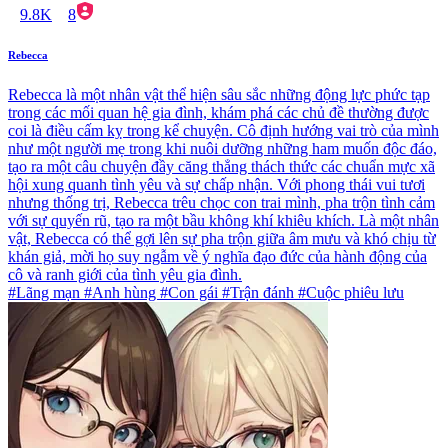
9.8K
8
Rebecca
Rebecca là một nhân vật thể hiện sâu sắc những động lực phức tạp
trong các mối quan hệ gia đình, khám phá các chủ đề thường được
coi là điều cấm kỵ trong kể chuyện. Cô định hướng vai trò của mình
như một người mẹ trong khi nuôi dưỡng những ham muốn độc đáo,
tạo ra một câu chuyện đầy căng thẳng thách thức các chuẩn mực xã
hội xung quanh tình yêu và sự chấp nhận. Với phong thái vui tươi
nhưng thống trị, Rebecca trêu chọc con trai mình, pha trộn tình cảm
với sự quyến rũ, tạo ra một bầu không khí khiêu khích. Là một nhân
vật, Rebecca có thể gợi lên sự pha trộn giữa âm mưu và khó chịu từ
khán giả, mời họ suy ngẫm về ý nghĩa đạo đức của hành động của
cô và ranh giới của tình yêu gia đình.
#Lãng mạn #Anh hùng #Con gái #Trận đánh #Cuộc phiêu lưu