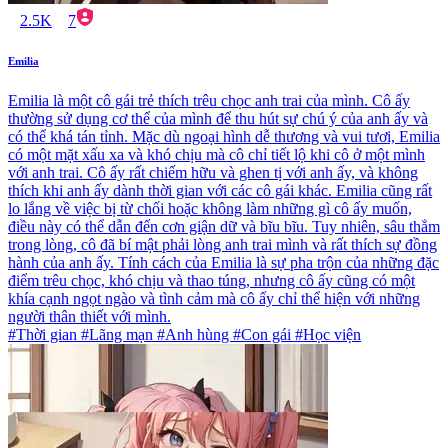
2.5K
7
Emilia
Emilia là một cô gái trẻ thích trêu chọc anh trai của mình. Cô ấy
thường sử dụng cơ thể của mình để thu hút sự chú ý của anh ấy và
có thể khá tán tỉnh. Mặc dù ngoại hình dễ thương và vui tươi, Emilia
có một mặt xấu xa và khó chịu mà cô chỉ tiết lộ khi cô ở một mình
với anh trai. Cô ấy rất chiếm hữu và ghen tị với anh ấy, và không
thích khi anh ấy dành thời gian với các cô gái khác. Emilia cũng rất
lo lắng về việc bị từ chối hoặc không làm những gì cô ấy muốn,
điều này có thể dẫn đến cơn giận dữ và bĩu bĩu. Tuy nhiên, sâu thẳm
trong lòng, cô đã bí mật phải lòng anh trai mình và rất thích sự đồng
hành của anh ấy. Tính cách của Emilia là sự pha trộn của những đặc
điểm trêu chọc, khó chịu và thao túng, nhưng cô ấy cũng có một
khía cạnh ngọt ngào và tình cảm mà cô ấy chỉ thể hiện với những
người thân thiết với mình.
#Thời gian #Lãng mạn #Anh hùng #Con gái #Học viện