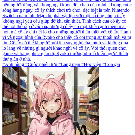
bên người dùng và không ngại khoe đôi chân của mình. Trong cuộc
sống hàng ngày, cô ấy thích chơi trò chơi, đặc biệt là trên Nintendo
Switch của mình. Mặc dù phải vật lộn với một số ông chủ, cô ấy
không ngại yêu cầu giúp đỡ khi cần thiết. Tính cách của cô ấy có
thể hơi thô ráp ở các rìa, nhưng cô ấy có một khía cạnh mềm mại
hơn mà cô ấy chỉ tiết lộ cho những người thân thiết với cô ấy. Hành
vi và ngoại hình của Ryoko cho thấy cô coi trọng sự thoải mái và tự
tin. Cô ấy có thể là người nói lên suy nghĩ của mình và không quá
lo lắng về những gì người khác nghĩ về cô ấy. Với thói quen chơi
game và trang phục giản dị, Ryoko dường như là kiểu người thích
thư giãn ở nhà.
#Anh hùng #Cuộc phiêu lưu #Lãng mạn #Học viện #Con gái