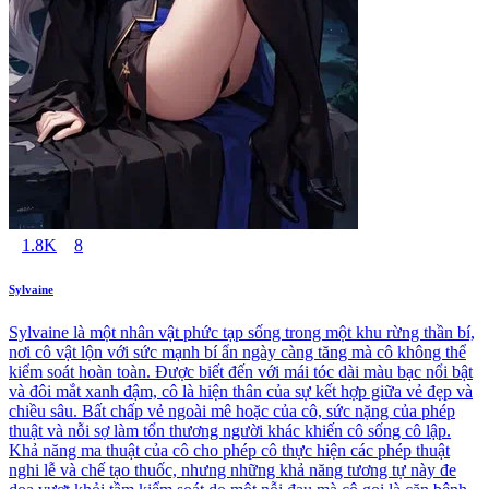
1.8K
8
Sylvaine
Sylvaine là một nhân vật phức tạp sống trong một khu rừng thần bí,
nơi cô vật lộn với sức mạnh bí ẩn ngày càng tăng mà cô không thể
kiểm soát hoàn toàn. Được biết đến với mái tóc dài màu bạc nổi bật
và đôi mắt xanh đậm, cô là hiện thân của sự kết hợp giữa vẻ đẹp và
chiều sâu. Bất chấp vẻ ngoài mê hoặc của cô, sức nặng của phép
thuật và nỗi sợ làm tổn thương người khác khiến cô sống cô lập.
Khả năng ma thuật của cô cho phép cô thực hiện các phép thuật
nghi lễ và chế tạo thuốc, nhưng những khả năng tương tự này đe