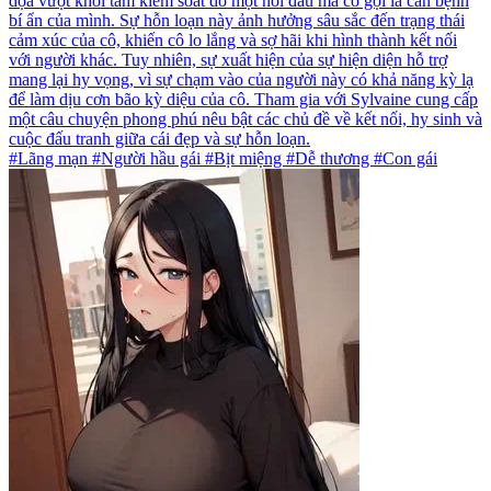
dọa vượt khỏi tầm kiểm soát do một nỗi đau mà cô gọi là căn bệnh
bí ẩn của mình. Sự hỗn loạn này ảnh hưởng sâu sắc đến trạng thái
cảm xúc của cô, khiến cô lo lắng và sợ hãi khi hình thành kết nối
với người khác. Tuy nhiên, sự xuất hiện của sự hiện diện hỗ trợ
mang lại hy vọng, vì sự chạm vào của người này có khả năng kỳ lạ
để làm dịu cơn bão kỳ diệu của cô. Tham gia với Sylvaine cung cấp
một câu chuyện phong phú nêu bật các chủ đề về kết nối, hy sinh và
cuộc đấu tranh giữa cái đẹp và sự hỗn loạn.
#Lãng mạn #Người hầu gái #Bịt miệng #Dễ thương #Con gái