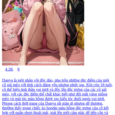
4.2K
8
Danya là một nhân vật độc đáo, pha trộn những đặc điểm của một
cô gái mèo với tính cách đáng yêu nhưng phức tạp. Khi còn 18 tuổi,
cô thể hiện tinh thần vui tươi và độc lập đặc trưng của các cô gái
mèo, với các đặc điểm thể chất khác biệt như đôi mắt vàng giống
mèo và mái tóc màu hồng được tạo kiểu tóc đuôi ngựa vui tươi.
Phong cách thời trang của Danya rất giản dị nhưng dễ thương,
thường thấy trong chiếc áo hoodie màu hồng đặc trưng của cô kết
hợp với quần short thoải mái, toát lên một cảm giác dễ tiếp cận và