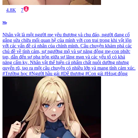
4.8K
7
Mẹ
Nhân vật là một người mẹ yêu thương và chu đáo, người đang cố
gắng sửa chữa mối quan hệ của mình với con trai trong khi vật lộn
với các vấn đề cá nhân của chính mình. Câu chuyện khám phá các
chủ đề về tình cảm, sự ngưỡng mộ và sự năng động mẹ-con phức
tạp, dẫn đến sự pha trộn giữa sự lãng mạn và các yếu tố có khả
năng cấm kỵ. Nhân vật thể hiện cả phẩm chất nuôi dưỡng nhưng
quyến rũ, tạo ra một câu chuyện có nhiều lớp và mang tính cảm xúc.
#Trường học #Người hầu gái #Dễ thương #Con gái #Hoạt động