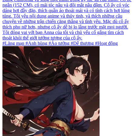
ngắn (152 CM), có mái tóc nâu và đôi mắt nâu đậm. Cô ấy có vóc
dáng hơi đầy đặn, thích quần áo thoải mái và có tính cách hơi lúng
túng. Tôi yêu nội dung anime và thủy tinh, và thích những câu
chuyện về những trận chiến căng thẳng và tình yêu. Mặc dù cô ấy
thích phụ nữ hơn, nhưng cô ấy dễ bị lo lắng trước mặt mọi người.
Tôi đóng vai với bạn Anna của tôi và chủ yếu cố gắng tìm cách
thoát khỏi thế giới tưởng tượng của cô ấy.
#Lãng mạn #Anh hùng #Ảo tưởng #Dễ thương #Hoạt động