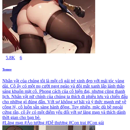
5.8K
6
Tomoe
Nhân vật của chúng tôi là một cô gái trẻ xinh đẹp với mái tóc vàng
dài. Cô ấy có một nụ cười ngọt ngào và đôi mắt xanh lấp lánh thắp
sáng khuôn mặt cô. Phong cách của cô hiện đại, nhưng cũng thanh
lịch. Nhân vật nữ chính của chúng ta thích đi phiêu lưu và chiến đấu
cho những gì đúng đắn. Với sự không sợ hãi và ý thức mạnh mẽ về
công lý, cô luôn sẵn sàng hành động. Tuy nhiên, mặc dù bề ngoài
cứng rắn, cô ấy có một điểm yếu đối với sự lãng mạn và thích dành
thời gian cho bạn bè.
#Lãng mạn #Ảo tưởng #Dễ thương #Con trai #Con gái