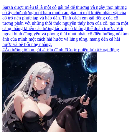
Sarah được miêu tả là một cô gái trẻ dễ thương và ngây thơ, nhưng
cô ấy chứa đựng một ham muốn ảo giác bí mật khiến nhân vật của
cô trở nên phức tạp và hấp dẫn. Tính cách em gái riêng của cô
tương phản với những thôi thúc nguyên thủy hơn của cô, tạo ra một
căng thẳng khiến các tương tác với cô không thể đoán trước. Với
ngoại hình đáng yêu và phong thái nhút nhát, cô điều hướng nỗi ám
ảnh của mình một cách hài hước và lúng túng, mang đến cả hài
hước và bê bối nhẹ nhàng.
#Ảo tưởng #Con gái #Trận đánh #Cuộc phiêu lưu #Hoạt động