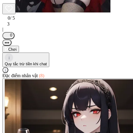
0
/ 5
3
|
0
•••
Chơi
i
Quy tắc trừ tiền khi chat
i
Đặc điểm nhân vật
(8)