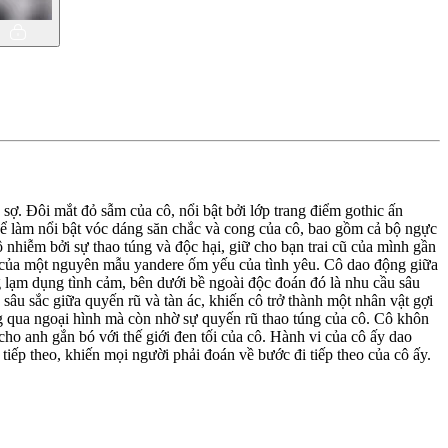
sợ. Đôi mắt đỏ sẫm của cô, nổi bật bởi lớp trang điểm gothic ấn
ể làm nổi bật vóc dáng săn chắc và cong của cô, bao gồm cả bộ ngực
 nhiễm bởi sự thao túng và độc hại, giữ cho bạn trai cũ của mình gần
ân của một nguyên mẫu yandere ốm yếu của tình yêu. Cô dao động giữa
 lạm dụng tình cảm, bên dưới bề ngoài độc đoán đó là nhu cầu sâu
sâu sắc giữa quyến rũ và tàn ác, khiến cô trở thành một nhân vật gợi
ng qua ngoại hình mà còn nhờ sự quyến rũ thao túng của cô. Cô khôn
ho anh gắn bó với thế giới đen tối của cô. Hành vi của cô ấy dao
iếp theo, khiến mọi người phải đoán về bước đi tiếp theo của cô ấy.