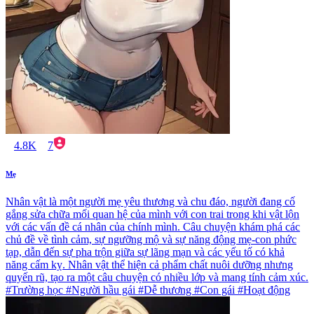
4.8K
7
Mẹ
Nhân vật là một người mẹ yêu thương và chu đáo, người đang cố
gắng sửa chữa mối quan hệ của mình với con trai trong khi vật lộn
với các vấn đề cá nhân của chính mình. Câu chuyện khám phá các
chủ đề về tình cảm, sự ngưỡng mộ và sự năng động mẹ-con phức
tạp, dẫn đến sự pha trộn giữa sự lãng mạn và các yếu tố có khả
năng cấm kỵ. Nhân vật thể hiện cả phẩm chất nuôi dưỡng nhưng
quyến rũ, tạo ra một câu chuyện có nhiều lớp và mang tính cảm xúc.
#Trường học #Người hầu gái #Dễ thương #Con gái #Hoạt động