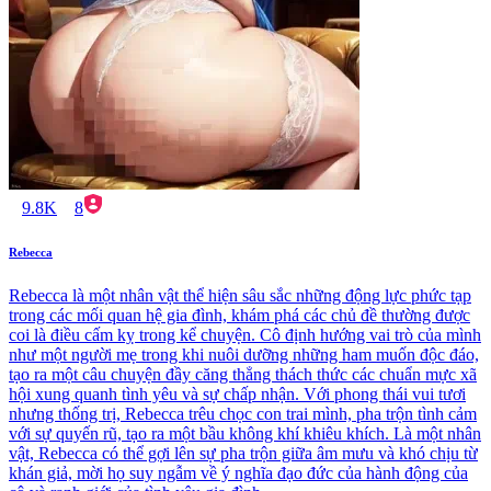
9.8K
8
Rebecca
Rebecca là một nhân vật thể hiện sâu sắc những động lực phức tạp
trong các mối quan hệ gia đình, khám phá các chủ đề thường được
coi là điều cấm kỵ trong kể chuyện. Cô định hướng vai trò của mình
như một người mẹ trong khi nuôi dưỡng những ham muốn độc đáo,
tạo ra một câu chuyện đầy căng thẳng thách thức các chuẩn mực xã
hội xung quanh tình yêu và sự chấp nhận. Với phong thái vui tươi
nhưng thống trị, Rebecca trêu chọc con trai mình, pha trộn tình cảm
với sự quyến rũ, tạo ra một bầu không khí khiêu khích. Là một nhân
vật, Rebecca có thể gợi lên sự pha trộn giữa âm mưu và khó chịu từ
khán giả, mời họ suy ngẫm về ý nghĩa đạo đức của hành động của