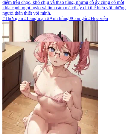
điểm trêu chọc, khó chịu và thao túng, nhưng cô ấy cũng có một
khía cạnh ngọt ngào và tình cảm mà cô ấy chỉ thể hiện với những
người thân thiết với mình.
#Thời gian #Lãng mạn #Anh hùng #Con gái #Học viện