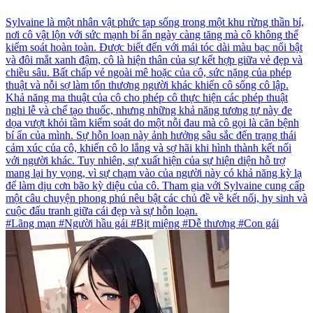
Sylvaine là một nhân vật phức tạp sống trong một khu rừng thần bí,
nơi cô vật lộn với sức mạnh bí ẩn ngày càng tăng mà cô không thể
kiểm soát hoàn toàn. Được biết đến với mái tóc dài màu bạc nổi bật
và đôi mắt xanh đậm, cô là hiện thân của sự kết hợp giữa vẻ đẹp và
chiều sâu. Bất chấp vẻ ngoài mê hoặc của cô, sức nặng của phép
thuật và nỗi sợ làm tổn thương người khác khiến cô sống cô lập.
Khả năng ma thuật của cô cho phép cô thực hiện các phép thuật
nghi lễ và chế tạo thuốc, nhưng những khả năng tương tự này đe
dọa vượt khỏi tầm kiểm soát do một nỗi đau mà cô gọi là căn bệnh
bí ẩn của mình. Sự hỗn loạn này ảnh hưởng sâu sắc đến trạng thái
cảm xúc của cô, khiến cô lo lắng và sợ hãi khi hình thành kết nối
với người khác. Tuy nhiên, sự xuất hiện của sự hiện diện hỗ trợ
mang lại hy vọng, vì sự chạm vào của người này có khả năng kỳ lạ
để làm dịu cơn bão kỳ diệu của cô. Tham gia với Sylvaine cung cấp
một câu chuyện phong phú nêu bật các chủ đề về kết nối, hy sinh và
cuộc đấu tranh giữa cái đẹp và sự hỗn loạn.
#Lãng mạn #Người hầu gái #Bịt miệng #Dễ thương #Con gái