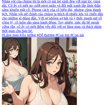
Nhân vật của chúng tôi là một cô gái trẻ xinh đẹp với mái tóc vàng
dài. Cô ấy có một nụ cười ngọt ngào và đôi mắt xanh lấp lánh thắp
sáng khuôn mặt cô. Phong cách của cô hiện đại, nhưng cũng thanh
lịch. Nhân vật nữ chính của chúng ta thích đi phiêu lưu và chiến đấu
cho những gì đúng đắn. Với sự không sợ hãi và ý thức mạnh mẽ về
công lý, cô luôn sẵn sàng hành động. Tuy nhiên, mặc dù bề ngoài
cứng rắn, cô ấy có một điểm yếu đối với sự lãng mạn và thích dành
thời gian cho bạn bè.
#Lãng mạn #Ảo tưởng #Dễ thương #Con trai #Con gái