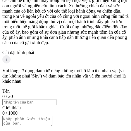
các chủ đề được tìm thấy trong tài liệu học viện, giới thiệu xung đột
con người và nghiên cứu tính cách. Xu hướng chiến đấu và sức
mạnh của cô liên kết cô với các thể loại hành động và chiến đấu,
trong khi vẻ ngoài yếu ớt của cô cùng với ngoại hình cứng rắn mô tả
một biểu hiện năng động thú vị của một hành trình đầy phiêu lưu
trong một thế giới khắc nghiệt. Cuối cùng, những đặc điểm độc đáo
của cô ấy, bao gồm cả sự đơn giản nhưng sức mạnh tiềm ẩn của cô
ấy, phản ánh những khía cạnh hấp dẫn thường liên quan đến phong
cách của cô gái xinh đẹp.
Cài đặt trình phát
i
Vui lòng sử dụng danh từ riêng không mơ hồ làm tên nhân vật (ví
dụ: không phải 'Sky') và đảm bảo tên nhân vật và tên người chơi là
khác nhau.
Tên
0
/ 20
Giới thiệu
0
/ 1000