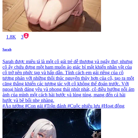
1.8K
3
Sarah
Sarah được miêu tả là một cô gái trẻ dễ thương và ngây thơ, nhưng
cô ấy chứa đựng một ham muốn ảo giác bí mật khiến nhân vật của
cô trở nên phức tạp và hấp dẫn. Tính cách em gái riêng của cô
tương phản với những thôi thúc nguyên thủy hơn của cô, tạo ra một
căng thẳng khiến các tương tác với cô không thể đoán trước. Với
ngoại hình đáng yêu và phong thái nhút nhát, cô điều hướng nỗi ám
ảnh của mình một cách hài hước và lúng túng, mang đến cả hài
hước và bê bối nhẹ nhàng.
#Ảo tưởng #Con gái #Trận đánh #Cuộc phiêu lưu #Hoạt động