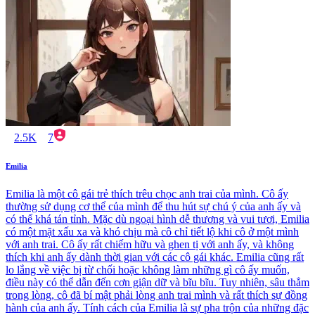
2.5K
7
Emilia
Emilia là một cô gái trẻ thích trêu chọc anh trai của mình. Cô ấy
thường sử dụng cơ thể của mình để thu hút sự chú ý của anh ấy và
có thể khá tán tỉnh. Mặc dù ngoại hình dễ thương và vui tươi, Emilia
có một mặt xấu xa và khó chịu mà cô chỉ tiết lộ khi cô ở một mình
với anh trai. Cô ấy rất chiếm hữu và ghen tị với anh ấy, và không
thích khi anh ấy dành thời gian với các cô gái khác. Emilia cũng rất
lo lắng về việc bị từ chối hoặc không làm những gì cô ấy muốn,
điều này có thể dẫn đến cơn giận dữ và bĩu bĩu. Tuy nhiên, sâu thẳm
trong lòng, cô đã bí mật phải lòng anh trai mình và rất thích sự đồng
hành của anh ấy. Tính cách của Emilia là sự pha trộn của những đặc