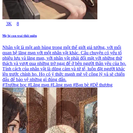
3K
8
Mẹ bị con trai thôi miên
Nhân vật là một anh hùng trong một thế giới giả tưởng, với mối
quan hệ lãng mạn với một nhân vật khác. Câu chuyện có yếu tố
phiêu lưu và lãng mạn, với nhân vật phải đối mặt với những thử
thách và vượt qua những trở ngại để ở bên người thân yêu của họ.
Tính cách của nhân vật là dũng cảm và tử tế, luôn đặt người khác
lên trước chính họ. Họ có ý thức mạnh mẽ về công lý và sẽ chiến
đấu để bảo vệ những gì đúng đắn.
#Trường học #Lãng mạn #Lãng mạn #Bạn bè #Dễ thương