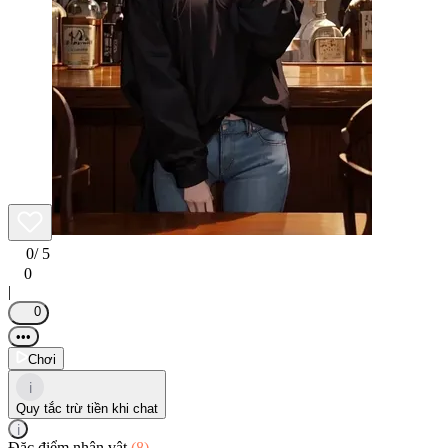
0
/ 5
0
|
0
•••
Chơi
i
Quy tắc trừ tiền khi chat
i
Đặc điểm nhân vật
(8)