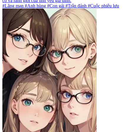
cô và ranh giới của tình yêu gia đình.
#Lãng mạn #Anh hùng #Con gái #Trận đánh #Cuộc phiêu lưu