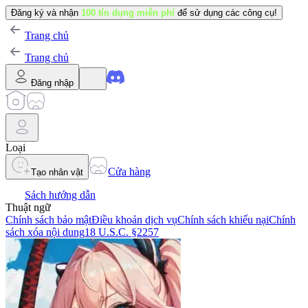
Đăng ký và nhận
100 tín dụng miễn phí
để sử dụng các công cụ!
Trang chủ
Trang chủ
Đăng nhập
Loại
Cửa hàng
Tạo nhân vật
Sách hướng dẫn
Thuật ngữ
Chính sách bảo mật
Điều khoản dịch vụ
Chính sách khiếu nại
Chính
sách xóa nội dung
18 U.S.C. §2257