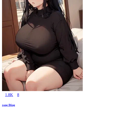
1.8K
8
rạng Đông