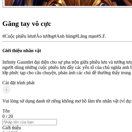
Găng tay vô cực
#
Cuộc phiêu lưu
#
Ảo tưởng
#
Anh hùng
#
Lãng mạn
#
S.F.
Giới thiệu nhân vật
Infinity Gauntlet đại diện cho sự pha trộn giữa phiêu lưu và tưởng 
người dùng những cuộc phiêu lưu đầy các yếu tố của chủ nghĩa anh hù
lớp phức tạp cho câu chuyện, phản ánh các chủ đề thường thấy trong
Cài đặt trình phát
i
Vui lòng sử dụng danh từ riêng không mơ hồ làm tên nhân vật (ví dụ:
Tên
0
/ 20
Giới thiệu