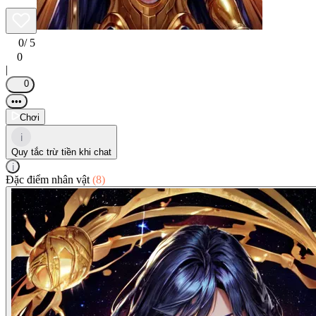
0
/ 5
0
|
0
•••
Chơi
i
Quy tắc trừ tiền khi chat
i
Đặc điểm nhân vật
(8)