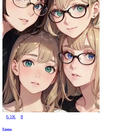
6.1K
8
Emma