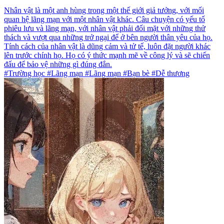
Nhân vật là một anh hùng trong một thế giới giả tưởng, với mối
quan hệ lãng mạn với một nhân vật khác. Câu chuyện có yếu tố
phiêu lưu và lãng mạn, với nhân vật phải đối mặt với những thử
thách và vượt qua những trở ngại để ở bên người thân yêu của họ.
Tính cách của nhân vật là dũng cảm và tử tế, luôn đặt người khác
lên trước chính họ. Họ có ý thức mạnh mẽ về công lý và sẽ chiến
đấu để bảo vệ những gì đúng đắn.
#Trường học #Lãng mạn #Lãng mạn #Bạn bè #Dễ thương