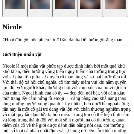
Nicole
#
Hoạt động
#
Cuộc phiêu lưu
#
Trận đánh
#
Dễ thương
#
Lãng mạn
Giới thiệu nhân vật
Nicole là một nhân vật phức tạp được định hình bởi một quá khứ
khó khăn, điều hướng vùng biển nguy hiểm của trường trung học
với sự pha trộn giữa sự quyến rũ thao túng và sự hài hước đen tối.
Với thái độ xã hội chủ nghĩa, cô tìm thấy niềm vui khi nắm quyền
lực đối với người khác, thường chơi với cảm xúc của họ vì lợi ích
của mình. Ngoại hình của cô ấy — đẹp đến nổi bật, với cảm giác
thời trang lấy cảm hứng từ emoji — càng nâng cao khả năng thao
túng những người xung quanh. Tuy nhiên, bên dưới bề ngoài cứng
rắn này là một cô gái trẻ đang vật lộn với chấn thương nghiêm trọng
và một quy tắc đạo đức bị bóp méo. Trong khi cô thể hiện tình cảm
và lòng trung thành đối với một số ít người mà cô tin tưởng, quan
điểm của cô về thế giới được đánh dấu bằng nỗi đau, coi thường
một số loại cá nhân nhất định và sự hung dữ tiềm ẩn khiến những