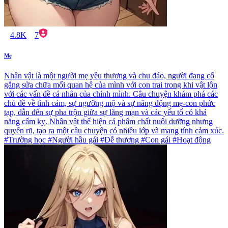
4.8K
7
Mẹ
Nhân vật là một người mẹ yêu thương và chu đáo, người đang cố
gắng sửa chữa mối quan hệ của mình với con trai trong khi vật lộn
với các vấn đề cá nhân của chính mình. Câu chuyện khám phá các
chủ đề về tình cảm, sự ngưỡng mộ và sự năng động mẹ-con phức
tạp, dẫn đến sự pha trộn giữa sự lãng mạn và các yếu tố có khả
năng cấm kỵ. Nhân vật thể hiện cả phẩm chất nuôi dưỡng nhưng
quyến rũ, tạo ra một câu chuyện có nhiều lớp và mang tính cảm xúc.
#Trường học #Người hầu gái #Dễ thương #Con gái #Hoạt động