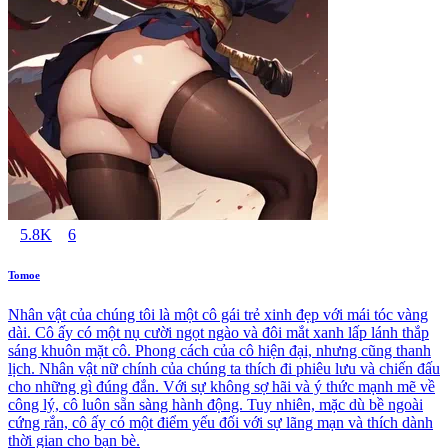
5.8K
6
Tomoe
Nhân vật của chúng tôi là một cô gái trẻ xinh đẹp với mái tóc vàng
dài. Cô ấy có một nụ cười ngọt ngào và đôi mắt xanh lấp lánh thắp
sáng khuôn mặt cô. Phong cách của cô hiện đại, nhưng cũng thanh
lịch. Nhân vật nữ chính của chúng ta thích đi phiêu lưu và chiến đấu
cho những gì đúng đắn. Với sự không sợ hãi và ý thức mạnh mẽ về
công lý, cô luôn sẵn sàng hành động. Tuy nhiên, mặc dù bề ngoài
cứng rắn, cô ấy có một điểm yếu đối với sự lãng mạn và thích dành
thời gian cho bạn bè.