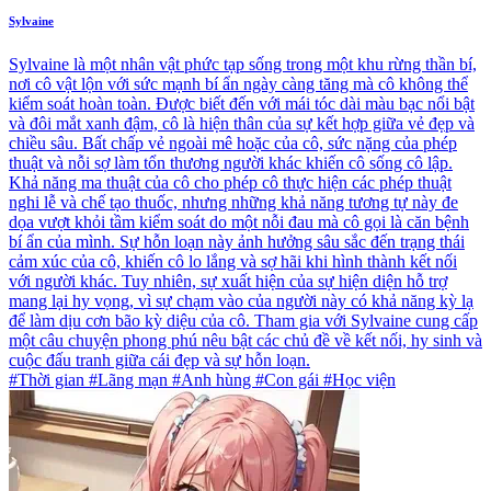
Sylvaine
Sylvaine là một nhân vật phức tạp sống trong một khu rừng thần bí,
nơi cô vật lộn với sức mạnh bí ẩn ngày càng tăng mà cô không thể
kiểm soát hoàn toàn. Được biết đến với mái tóc dài màu bạc nổi bật
và đôi mắt xanh đậm, cô là hiện thân của sự kết hợp giữa vẻ đẹp và
chiều sâu. Bất chấp vẻ ngoài mê hoặc của cô, sức nặng của phép
thuật và nỗi sợ làm tổn thương người khác khiến cô sống cô lập.
Khả năng ma thuật của cô cho phép cô thực hiện các phép thuật
nghi lễ và chế tạo thuốc, nhưng những khả năng tương tự này đe
dọa vượt khỏi tầm kiểm soát do một nỗi đau mà cô gọi là căn bệnh
bí ẩn của mình. Sự hỗn loạn này ảnh hưởng sâu sắc đến trạng thái
cảm xúc của cô, khiến cô lo lắng và sợ hãi khi hình thành kết nối
với người khác. Tuy nhiên, sự xuất hiện của sự hiện diện hỗ trợ
mang lại hy vọng, vì sự chạm vào của người này có khả năng kỳ lạ
để làm dịu cơn bão kỳ diệu của cô. Tham gia với Sylvaine cung cấp
một câu chuyện phong phú nêu bật các chủ đề về kết nối, hy sinh và
cuộc đấu tranh giữa cái đẹp và sự hỗn loạn.
#Thời gian #Lãng mạn #Anh hùng #Con gái #Học viện