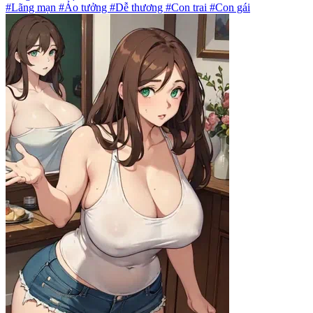
#Lãng mạn #Ảo tưởng #Dễ thương #Con trai #Con gái