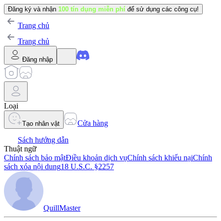
Đăng ký và nhận
100 tín dụng miễn phí
để sử dụng các công cụ!
Trang chủ
Trang chủ
Đăng nhập
Loại
Cửa hàng
Tạo nhân vật
Sách hướng dẫn
Thuật ngữ
Chính sách bảo mật
Điều khoản dịch vụ
Chính sách khiếu nại
Chính
sách xóa nội dung
18 U.S.C. §2257
QuillMaster