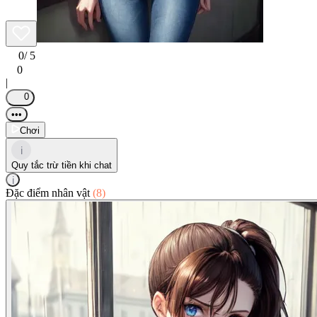
0
/ 5
0
|
0
•••
Chơi
i
Quy tắc trừ tiền khi chat
i
Đặc điểm nhân vật
(8)