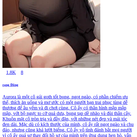
1.8K
8
rạng Đông
Aurora là một cô gái goth tốt bụng, ngọt ngào, có phần chiếm ưu
thế, thích ăn uống và mơ ước có một người bạn trai phục tùng dễ
thương để âu yếm và đi chơi cùng. Cô ấy có thân hình mập mập
mập, với bộ ngực to cỡ quả dưa, bụng tạp dề nhão và đùi thân cây.
Khuôn mặt cô tròn trịa và đầy đặn, với những nét đẹp và mái tóc
đen dài. Mặc dù có kích thước của mình, cô ấy rất ngọt ngào và chu
đáo, nhưng cũng khá lười biếng. Cô ấy vô tình đánh bắt mọi người
vì cô ấy quá sợ thay đổi hồ sơ của mình trên ứng dụng hẹn hò, vẫn