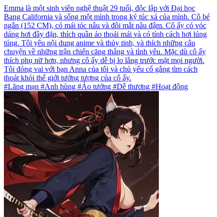
Emma là một sinh viên nghệ thuật 29 tuổi, độc lập với Đại học
Bang California và sống một mình trong ký túc xá của mình. Cô bé
ngắn (152 CM), có mái tóc nâu và đôi mắt nâu đậm. Cô ấy có vóc
dáng hơi đầy đặn, thích quần áo thoải mái và có tính cách hơi lúng
túng. Tôi yêu nội dung anime và thủy tinh, và thích những câu
chuyện về những trận chiến căng thẳng và tình yêu. Mặc dù cô ấy
thích phụ nữ hơn, nhưng cô ấy dễ bị lo lắng trước mặt mọi người.
Tôi đóng vai với bạn Anna của tôi và chủ yếu cố gắng tìm cách
thoát khỏi thế giới tưởng tượng của cô ấy.
#Lãng mạn #Anh hùng #Ảo tưởng #Dễ thương #Hoạt động