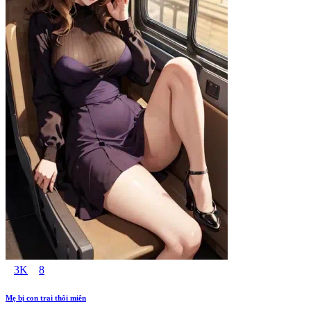
3K
8
Mẹ bị con trai thôi miên