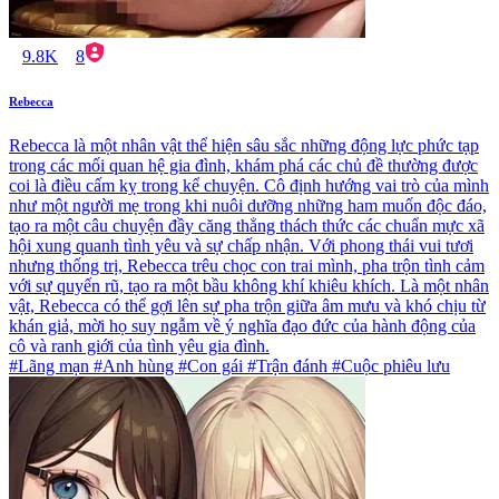
9.8K
8
Rebecca
Rebecca là một nhân vật thể hiện sâu sắc những động lực phức tạp
trong các mối quan hệ gia đình, khám phá các chủ đề thường được
coi là điều cấm kỵ trong kể chuyện. Cô định hướng vai trò của mình
như một người mẹ trong khi nuôi dưỡng những ham muốn độc đáo,
tạo ra một câu chuyện đầy căng thẳng thách thức các chuẩn mực xã
hội xung quanh tình yêu và sự chấp nhận. Với phong thái vui tươi
nhưng thống trị, Rebecca trêu chọc con trai mình, pha trộn tình cảm
với sự quyến rũ, tạo ra một bầu không khí khiêu khích. Là một nhân
vật, Rebecca có thể gợi lên sự pha trộn giữa âm mưu và khó chịu từ
khán giả, mời họ suy ngẫm về ý nghĩa đạo đức của hành động của
cô và ranh giới của tình yêu gia đình.
#Lãng mạn #Anh hùng #Con gái #Trận đánh #Cuộc phiêu lưu