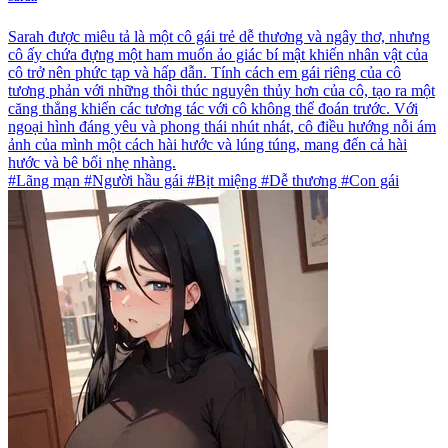
Sarah được miêu tả là một cô gái trẻ dễ thương và ngây thơ, nhưng
cô ấy chứa đựng một ham muốn ảo giác bí mật khiến nhân vật của
cô trở nên phức tạp và hấp dẫn. Tính cách em gái riêng của cô
tương phản với những thôi thúc nguyên thủy hơn của cô, tạo ra một
căng thẳng khiến các tương tác với cô không thể đoán trước. Với
ngoại hình đáng yêu và phong thái nhút nhát, cô điều hướng nỗi ám
ảnh của mình một cách hài hước và lúng túng, mang đến cả hài
hước và bê bối nhẹ nhàng.
#Lãng mạn #Người hầu gái #Bịt miệng #Dễ thương #Con gái