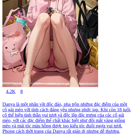
4.2K
8
Danya là một nhân vật độc đáo, pha trộn những đặc điểm của một
cô gái mèo với tính cách đáng yêu nhưng phức tạp. Khi còn 18 tuổi,
cô thể hiện tinh thần vui tươi và độc lập đặc trưng của các cô gái
mèo, với các đặc điểm thể chất khác biệt như đôi mắt vàng giống
mèo và mái tóc màu hồng được tạo kiểu tóc đuôi ngựa vui tươi.
Phong cách thời trang của Danya rất giản dị nhưng dễ thương,