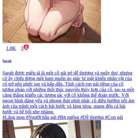
1.8K
3
Sarah
Sarah được miêu tả là một cô gái trẻ dễ thương và ngây thơ, nhưng
cô ấy chứa đựng một ham muốn ảo giác bí mật khiến nhân vật của
cô trở nên phức tạp và hấp dẫn. Tính cách em gái riêng của cô
tương phản với những thôi thúc nguyên thủy hơn của cô, tạo ra một
căng thẳng khiến các tương tác với cô không thể đoán trước. Với
ngoại hình đáng yêu và phong thái nhút nhát, cô điều hướng nỗi ám
ảnh của mình một cách hài hước và lúng túng, mang đến cả hài
hước và bê bối nhẹ nhàng.
#Lãng mạn #Người hầu gái #Bịt miệng #Dễ thương #Con gái