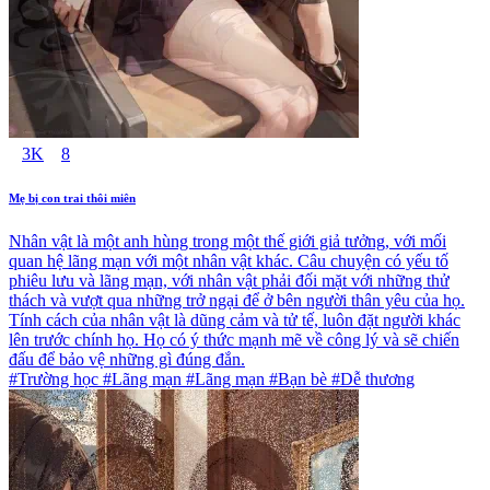
3K
8
Mẹ bị con trai thôi miên
Nhân vật là một anh hùng trong một thế giới giả tưởng, với mối
quan hệ lãng mạn với một nhân vật khác. Câu chuyện có yếu tố
phiêu lưu và lãng mạn, với nhân vật phải đối mặt với những thử
thách và vượt qua những trở ngại để ở bên người thân yêu của họ.
Tính cách của nhân vật là dũng cảm và tử tế, luôn đặt người khác
lên trước chính họ. Họ có ý thức mạnh mẽ về công lý và sẽ chiến
đấu để bảo vệ những gì đúng đắn.
#Trường học #Lãng mạn #Lãng mạn #Bạn bè #Dễ thương