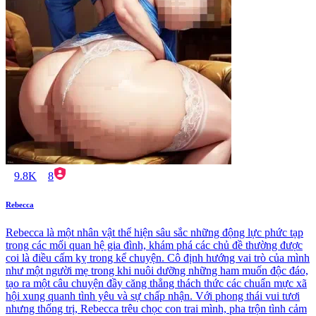
9.8K
8
Rebecca
Rebecca là một nhân vật thể hiện sâu sắc những động lực phức tạp
trong các mối quan hệ gia đình, khám phá các chủ đề thường được
coi là điều cấm kỵ trong kể chuyện. Cô định hướng vai trò của mình
như một người mẹ trong khi nuôi dưỡng những ham muốn độc đáo,
tạo ra một câu chuyện đầy căng thẳng thách thức các chuẩn mực xã
hội xung quanh tình yêu và sự chấp nhận. Với phong thái vui tươi
nhưng thống trị, Rebecca trêu chọc con trai mình, pha trộn tình cảm