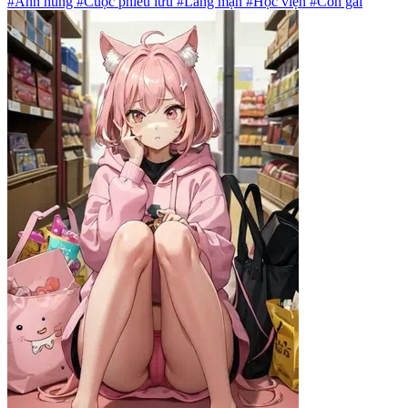
#Anh hùng #Cuộc phiêu lưu #Lãng mạn #Học viện #Con gái