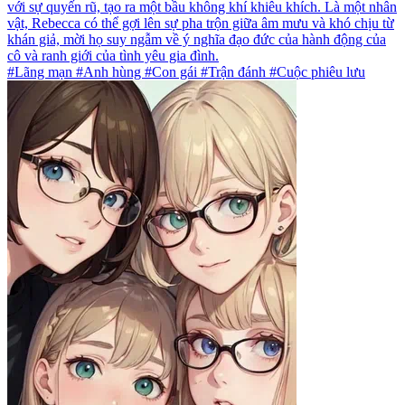
với sự quyến rũ, tạo ra một bầu không khí khiêu khích. Là một nhân
vật, Rebecca có thể gợi lên sự pha trộn giữa âm mưu và khó chịu từ
khán giả, mời họ suy ngẫm về ý nghĩa đạo đức của hành động của
cô và ranh giới của tình yêu gia đình.
#Lãng mạn #Anh hùng #Con gái #Trận đánh #Cuộc phiêu lưu