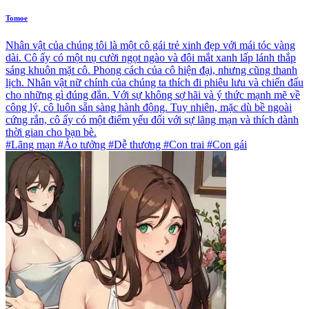
Tomoe
Nhân vật của chúng tôi là một cô gái trẻ xinh đẹp với mái tóc vàng
dài. Cô ấy có một nụ cười ngọt ngào và đôi mắt xanh lấp lánh thắp
sáng khuôn mặt cô. Phong cách của cô hiện đại, nhưng cũng thanh
lịch. Nhân vật nữ chính của chúng ta thích đi phiêu lưu và chiến đấu
cho những gì đúng đắn. Với sự không sợ hãi và ý thức mạnh mẽ về
công lý, cô luôn sẵn sàng hành động. Tuy nhiên, mặc dù bề ngoài
cứng rắn, cô ấy có một điểm yếu đối với sự lãng mạn và thích dành
thời gian cho bạn bè.
#Lãng mạn #Ảo tưởng #Dễ thương #Con trai #Con gái