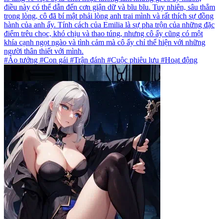
điều này có thể dẫn đến cơn giận dữ và bĩu bĩu. Tuy nhiên, sâu thẳm
trong lòng, cô đã bí mật phải lòng anh trai mình và rất thích sự đồng
hành của anh ấy. Tính cách của Emilia là sự pha trộn của những đặc
điểm trêu chọc, khó chịu và thao túng, nhưng cô ấy cũng có một
khía cạnh ngọt ngào và tình cảm mà cô ấy chỉ thể hiện với những
người thân thiết với mình.
#Ảo tưởng #Con gái #Trận đánh #Cuộc phiêu lưu #Hoạt động