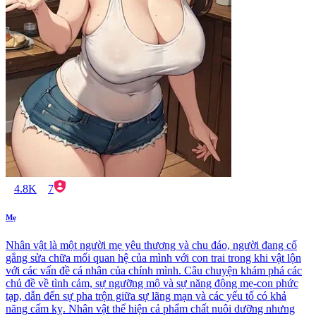
4.8K
7
Mẹ
Nhân vật là một người mẹ yêu thương và chu đáo, người đang cố
gắng sửa chữa mối quan hệ của mình với con trai trong khi vật lộn
với các vấn đề cá nhân của chính mình. Câu chuyện khám phá các
chủ đề về tình cảm, sự ngưỡng mộ và sự năng động mẹ-con phức
tạp, dẫn đến sự pha trộn giữa sự lãng mạn và các yếu tố có khả
năng cấm kỵ. Nhân vật thể hiện cả phẩm chất nuôi dưỡng nhưng