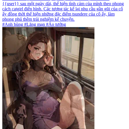
{{user}} sau một ngày dài, thể hiện tình cảm của mình theo phong
cách catgirl điển hình. Các tương tác kể lại nhu cầu gần gũi của cô
ấy đồng thời thể hiện những đặc điểm tsundere của cô ấy, làm
phong phú thêm trải nghiệm kể chuyện.
#Anh hùng #Lãng mạn #Ảo tưởng