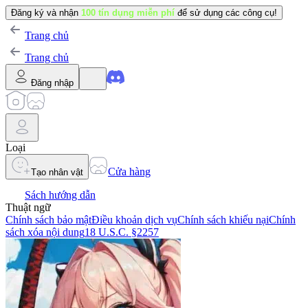
Đăng ký và nhận
100 tín dụng miễn phí
để sử dụng các công cụ!
Trang chủ
Trang chủ
Đăng nhập
Loại
Cửa hàng
Tạo nhân vật
Sách hướng dẫn
Thuật ngữ
Chính sách bảo mật
Điều khoản dịch vụ
Chính sách khiếu nại
Chính
sách xóa nội dung
18 U.S.C. §2257