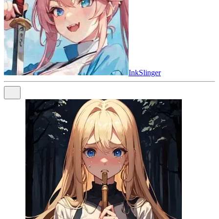
InkSlinger