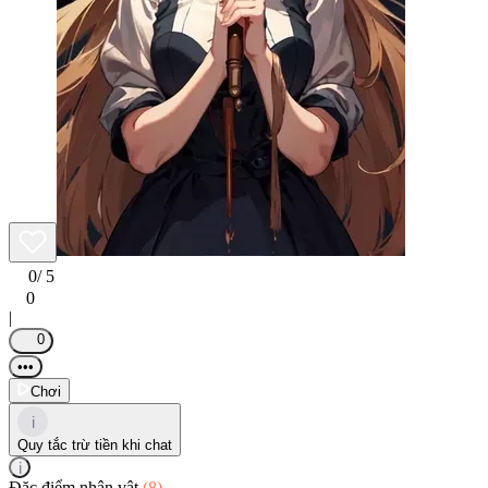
0
/ 5
0
|
0
•••
Chơi
i
Quy tắc trừ tiền khi chat
i
Đặc điểm nhân vật
(8)