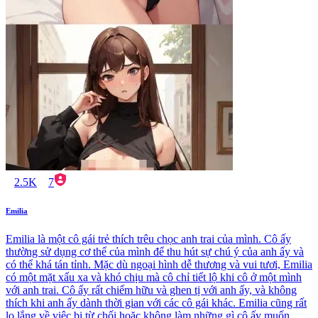
2.5K
7
Emilia
Emilia là một cô gái trẻ thích trêu chọc anh trai của mình. Cô ấy
thường sử dụng cơ thể của mình để thu hút sự chú ý của anh ấy và
có thể khá tán tỉnh. Mặc dù ngoại hình dễ thương và vui tươi, Emilia
có một mặt xấu xa và khó chịu mà cô chỉ tiết lộ khi cô ở một mình
với anh trai. Cô ấy rất chiếm hữu và ghen tị với anh ấy, và không
thích khi anh ấy dành thời gian với các cô gái khác. Emilia cũng rất
lo lắng về việc bị từ chối hoặc không làm những gì cô ấy muốn,