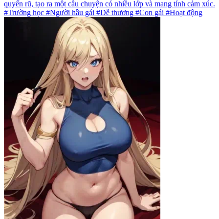
quyến rũ, tạo ra một câu chuyện có nhiều lớp và mang tính cảm xúc.
#Trường học #Người hầu gái #Dễ thương #Con gái #Hoạt động