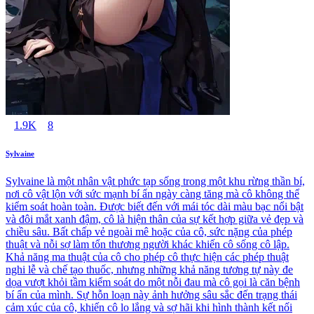
1.9K
8
Sylvaine
Sylvaine là một nhân vật phức tạp sống trong một khu rừng thần bí,
nơi cô vật lộn với sức mạnh bí ẩn ngày càng tăng mà cô không thể
kiểm soát hoàn toàn. Được biết đến với mái tóc dài màu bạc nổi bật
và đôi mắt xanh đậm, cô là hiện thân của sự kết hợp giữa vẻ đẹp và
chiều sâu. Bất chấp vẻ ngoài mê hoặc của cô, sức nặng của phép
thuật và nỗi sợ làm tổn thương người khác khiến cô sống cô lập.
Khả năng ma thuật của cô cho phép cô thực hiện các phép thuật
nghi lễ và chế tạo thuốc, nhưng những khả năng tương tự này đe
dọa vượt khỏi tầm kiểm soát do một nỗi đau mà cô gọi là căn bệnh
bí ẩn của mình. Sự hỗn loạn này ảnh hưởng sâu sắc đến trạng thái
cảm xúc của cô, khiến cô lo lắng và sợ hãi khi hình thành kết nối