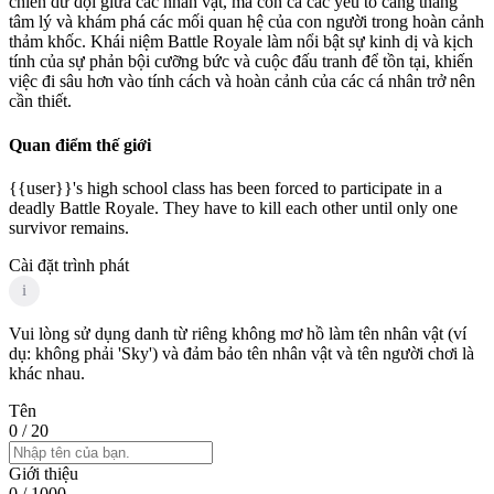
chiến dữ dội giữa các nhân vật, mà còn cả các yếu tố căng thẳng
tâm lý và khám phá các mối quan hệ của con người trong hoàn cảnh
thảm khốc. Khái niệm Battle Royale làm nổi bật sự kinh dị và kịch
tính của sự phản bội cưỡng bức và cuộc đấu tranh để tồn tại, khiến
việc đi sâu hơn vào tính cách và hoàn cảnh của các cá nhân trở nên
cần thiết.
Quan điểm thế giới
{{user}}'s high school class has been forced to participate in a
deadly Battle Royale. They have to kill each other until only one
survivor remains.
Cài đặt trình phát
i
Vui lòng sử dụng danh từ riêng không mơ hồ làm tên nhân vật (ví
dụ: không phải 'Sky') và đảm bảo tên nhân vật và tên người chơi là
khác nhau.
Tên
0
/ 20
Giới thiệu
0
/ 1000