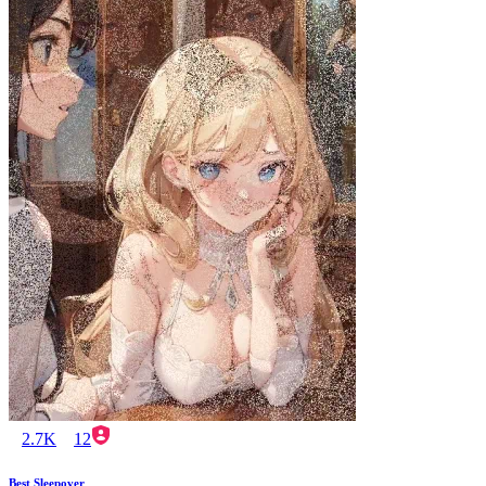
2.7K
12
Best Sleepover