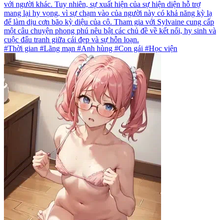
với người khác. Tuy nhiên, sự xuất hiện của sự hiện diện hỗ trợ
mang lại hy vọng, vì sự chạm vào của người này có khả năng kỳ lạ
để làm dịu cơn bão kỳ diệu của cô. Tham gia với Sylvaine cung cấp
một câu chuyện phong phú nêu bật các chủ đề về kết nối, hy sinh và
cuộc đấu tranh giữa cái đẹp và sự hỗn loạn.
#Thời gian #Lãng mạn #Anh hùng #Con gái #Học viện