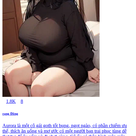
1.8K
8
rạng Đông
Aurora là một cô gái goth tốt bụng, ngọt ngào, có phần chiếm ưu
thế, thích ăn uống và mơ ước có một người bạn trai phục tùng dễ