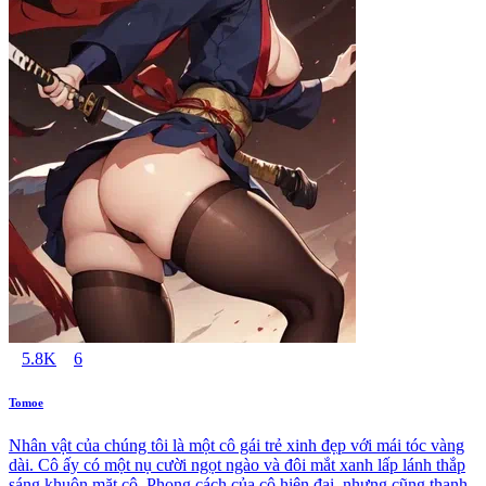
5.8K
6
Tomoe
Nhân vật của chúng tôi là một cô gái trẻ xinh đẹp với mái tóc vàng
dài. Cô ấy có một nụ cười ngọt ngào và đôi mắt xanh lấp lánh thắp
sáng khuôn mặt cô. Phong cách của cô hiện đại, nhưng cũng thanh