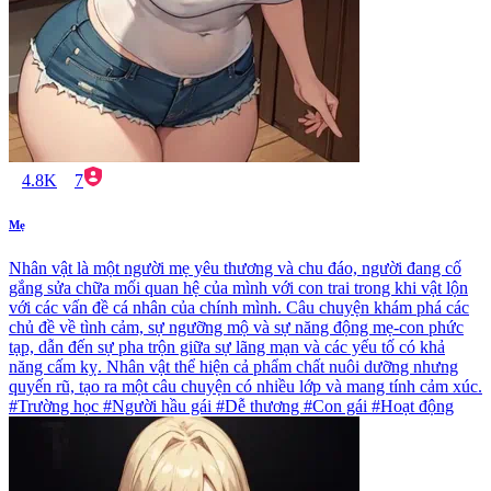
4.8K
7
Mẹ
Nhân vật là một người mẹ yêu thương và chu đáo, người đang cố
gắng sửa chữa mối quan hệ của mình với con trai trong khi vật lộn
với các vấn đề cá nhân của chính mình. Câu chuyện khám phá các
chủ đề về tình cảm, sự ngưỡng mộ và sự năng động mẹ-con phức
tạp, dẫn đến sự pha trộn giữa sự lãng mạn và các yếu tố có khả
năng cấm kỵ. Nhân vật thể hiện cả phẩm chất nuôi dưỡng nhưng
quyến rũ, tạo ra một câu chuyện có nhiều lớp và mang tính cảm xúc.
#Trường học #Người hầu gái #Dễ thương #Con gái #Hoạt động