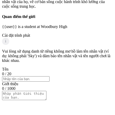
nhân vật của họ, về cơ bản sống cuộc hành trình khó lường của
cuộc sống trung học.
Quan điểm thế giới
{{user}} is a student at Woodbury High
Cài đặt trình phát
i
Vui lòng sử dụng danh từ riêng không mơ hồ làm tên nhân vật (ví
dụ: không phải 'Sky') và đảm bảo tên nhân vật và tên người chơi là
khác nhau.
Tên
0
/ 20
Giới thiệu
0
/ 1000