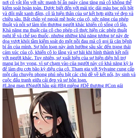
nơi cô vật lộn với sức mạnh bí ẩn ngày càng tăng mà cô không thể
kiểm soát hoàn toàn. Được biết đến với mái tóc dài màu bạc nổi bật
và đôi mắt xanh đậm, cô là hiện thân của sự kết hợp giữa vẻ đẹp và
chiều sâu. Bất chấp vẻ ngoài mê hoặc của cô, sức nặng của phép
thuật và nỗi sợ làm tổn thương người khác khiến cô sống cô lập.
Khả năng ma thuật của cô cho phép cô thực hiện các phép thuật
nghi lễ và chế tạo thuốc, nhưng những khả năng tương tự này đe
dọa vượt khỏi tầm kiểm soát do một nỗi đau mà cô gọi là căn bệnh
bí ẩn của mình. Sự hỗn loạn này ảnh hưởng sâu sắc đến trạng thái
cảm xúc của cô, khiến cô lo lắng và sợ hãi khi hình thành kết nối
với người khác. Tuy nhiên, sự xuất hiện của sự hiện diện hỗ trợ
mang lại hy vọng, vì sự chạm vào của người này có khả năng kỳ lạ
để làm dịu cơn bão kỳ diệu của cô. Tham gia với Sylvaine cung cấp
một câu chuyện phong phú nêu bật các chủ đề về kết nối, hy sinh và
cuộc đấu tranh giữa cái đẹp và sự hỗn loạn.
#Lãng mạn #Người hầu gái #Bịt miệng #Dễ thương #Con gái