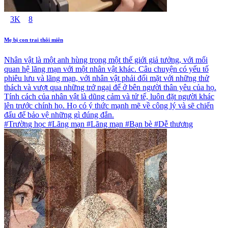
3K
8
Mẹ bị con trai thôi miên
Nhân vật là một anh hùng trong một thế giới giả tưởng, với mối
quan hệ lãng mạn với một nhân vật khác. Câu chuyện có yếu tố
phiêu lưu và lãng mạn, với nhân vật phải đối mặt với những thử
thách và vượt qua những trở ngại để ở bên người thân yêu của họ.
Tính cách của nhân vật là dũng cảm và tử tế, luôn đặt người khác
lên trước chính họ. Họ có ý thức mạnh mẽ về công lý và sẽ chiến
đấu để bảo vệ những gì đúng đắn.
#Trường học #Lãng mạn #Lãng mạn #Bạn bè #Dễ thương