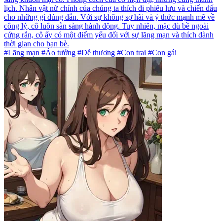
lịch. Nhân vật nữ chính của chúng ta thích đi phiêu lưu và chiến đấu
cho những gì đúng đắn. Với sự không sợ hãi và ý thức mạnh mẽ về
công lý, cô luôn sẵn sàng hành động. Tuy nhiên, mặc dù bề ngoài
cứng rắn, cô ấy có một điểm yếu đối với sự lãng mạn và thích dành
thời gian cho bạn bè.
#Lãng mạn #Ảo tưởng #Dễ thương #Con trai #Con gái