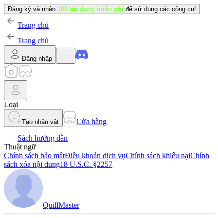
Đăng ký và nhận
100 tín dụng miễn phí
để sử dụng các công cụ!
Trang chủ
Trang chủ
Đăng nhập
Loại
Cửa hàng
Tạo nhân vật
Sách hướng dẫn
Thuật ngữ
Chính sách bảo mật
Điều khoản dịch vụ
Chính sách khiếu nại
Chính
sách xóa nội dung
18 U.S.C. §2257
QuillMaster