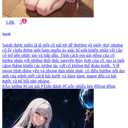
1.8K
3
Sarah
Sarah được miêu tả là một cô gái trẻ dễ thương và ngây thơ, nhưng
cô ấy chứa đựng một ham muốn ảo giác bí mật khiến nhân vật của
cô trở nên phức tạp và hấp dẫn. Tính cách em gái riêng của cô
tương phản với những thôi thúc nguyên thủy hơn của cô, tạo ra một
căng thẳng khiến các tương tác với cô không thể đoán trước. Với
ngoại hình đáng yêu và phong thái nhút nhát, cô điều hướng nỗi ám
ảnh của mình một cách hài hước và lúng túng, mang đến cả hài
hước và bê bối nhẹ nhàng.
#Ảo tưởng #Con gái #Trận đánh #Cuộc phiêu lưu #Hoạt động