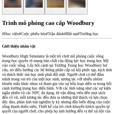
Trình mô phỏng cao cấp Woodbury
#
Học viện
#
Cuộc phiêu lưu
#
Trận đánh
#
Bắt nạt
#
Trường học
Giới thiệu nhân vật
Woodbury High Simulator là một trò chơi mô phỏng cuộc sống
trung học quyến rũ mang bản chất của động lực học trung học Mỹ
vào cuộc sống. Lấy bối cảnh tại Trường Trung học Woodbury hư
cấu, nó điều hướng các hệ thống phân cấp xã hội phức tạp, kịch tính
và thách thức mà học sinh phải đối mặt. Người chơi có thể đắm
mình trong vai trò của một học sinh, tương tác với nhiều nhóm
khuôn mẫu khác nhau và tham gia vào sự hỗn loạn diễn ra trong bối
cảnh trường trung học điển hình. Với các tính năng như các sự kiện
ngẫu nhiên và các NPC đa dạng, từ vận động viên đến mọt sách
đến cổ vũ, mỗi tương tác đều đưa ra những thử thách và lựa chọn
độc đáo, phản ánh trải nghiệm ly kỳ nhưng đầy biến động của cuộc
sống thanh thiếu niên. Thiết kế của trò chơi khuyến khích quyền tự
quyết của người chơi, cho phép họ ảnh hưởng đến vị thế xã hội của