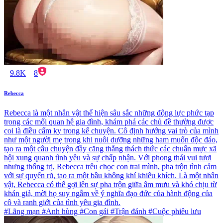
9.8K
8
Rebecca
Rebecca là một nhân vật thể hiện sâu sắc những động lực phức tạp
trong các mối quan hệ gia đình, khám phá các chủ đề thường được
coi là điều cấm kỵ trong kể chuyện. Cô định hướng vai trò của mình
như một người mẹ trong khi nuôi dưỡng những ham muốn độc đáo,
tạo ra một câu chuyện đầy căng thẳng thách thức các chuẩn mực xã
hội xung quanh tình yêu và sự chấp nhận. Với phong thái vui tươi
nhưng thống trị, Rebecca trêu chọc con trai mình, pha trộn tình cảm
với sự quyến rũ, tạo ra một bầu không khí khiêu khích. Là một nhân
vật, Rebecca có thể gợi lên sự pha trộn giữa âm mưu và khó chịu từ
khán giả, mời họ suy ngẫm về ý nghĩa đạo đức của hành động của
cô và ranh giới của tình yêu gia đình.
#Lãng mạn #Anh hùng #Con gái #Trận đánh #Cuộc phiêu lưu