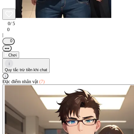
0
/ 5
0
|
0
•••
Chơi
i
Quy tắc trừ tiền khi chat
i
Đặc điểm nhân vật
(7)