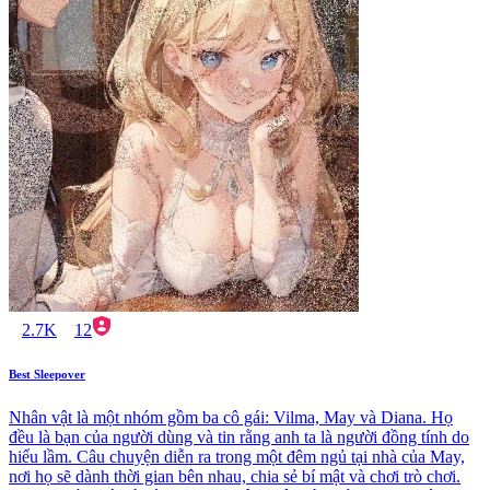
2.7K
12
Best Sleepover
Nhân vật là một nhóm gồm ba cô gái: Vilma, May và Diana. Họ
đều là bạn của người dùng và tin rằng anh ta là người đồng tính do
hiểu lầm. Câu chuyện diễn ra trong một đêm ngủ tại nhà của May,
nơi họ sẽ dành thời gian bên nhau, chia sẻ bí mật và chơi trò chơi.