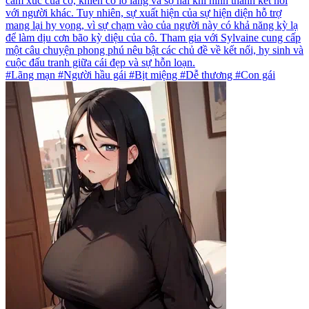
cảm xúc của cô, khiến cô lo lắng và sợ hãi khi hình thành kết nối
với người khác. Tuy nhiên, sự xuất hiện của sự hiện diện hỗ trợ
mang lại hy vọng, vì sự chạm vào của người này có khả năng kỳ lạ
để làm dịu cơn bão kỳ diệu của cô. Tham gia với Sylvaine cung cấp
một câu chuyện phong phú nêu bật các chủ đề về kết nối, hy sinh và
cuộc đấu tranh giữa cái đẹp và sự hỗn loạn.
#Lãng mạn #Người hầu gái #Bịt miệng #Dễ thương #Con gái