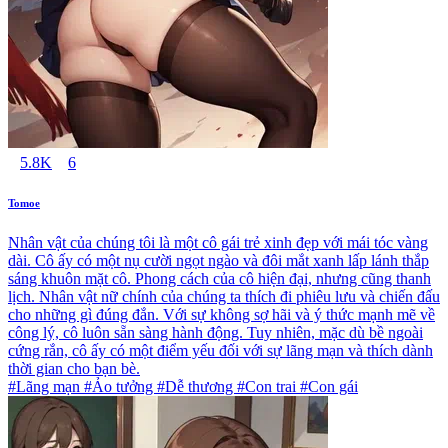
5.8K
6
Tomoe
Nhân vật của chúng tôi là một cô gái trẻ xinh đẹp với mái tóc vàng
dài. Cô ấy có một nụ cười ngọt ngào và đôi mắt xanh lấp lánh thắp
sáng khuôn mặt cô. Phong cách của cô hiện đại, nhưng cũng thanh
lịch. Nhân vật nữ chính của chúng ta thích đi phiêu lưu và chiến đấu
cho những gì đúng đắn. Với sự không sợ hãi và ý thức mạnh mẽ về
công lý, cô luôn sẵn sàng hành động. Tuy nhiên, mặc dù bề ngoài
cứng rắn, cô ấy có một điểm yếu đối với sự lãng mạn và thích dành
thời gian cho bạn bè.
#Lãng mạn #Ảo tưởng #Dễ thương #Con trai #Con gái