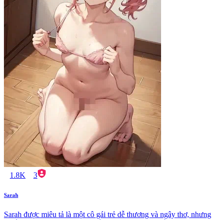
1.8K
3
Sarah
Sarah được miêu tả là một cô gái trẻ dễ thương và ngây thơ, nhưng