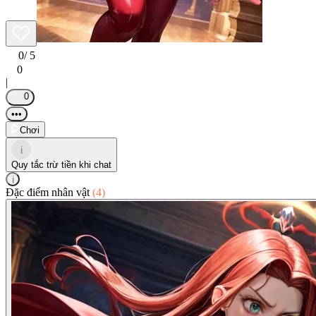
0
/ 5
0
|
0
•••
Chơi
i
Quy tắc trừ tiền khi chat
i
Đặc điểm nhân vật
(4)