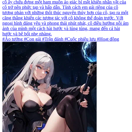
cô ấy chứa đựng một ham muốn ảo giác bí mật khiến nhân vật của
cô trở nên phức tạp và hấp dẫn. Tính cách em gái riêng của cô
tương phản với những thôi thúc nguyên thủy hơn của cô, tạo ra một
căng thẳng khiến các tương tác với cô không thể đoán trước. Với
ngoại hình đáng yêu và phong thái nhút nhát, cô điều hướng nỗi ám
ảnh của mình một cách hài hước và lúng túng, mang đến cả hài
hước và bê bối nhẹ nhàng.
#Ảo tưởng #Con gái #Trận đánh #Cuộc phiêu lưu #Hoạt động