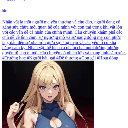
Mẹ
Nhân vật là một người mẹ yêu thương và chu đáo, người đang cố
gắng sửa chữa mối quan hệ của mình với con trai trong khi vật lộn
với các vấn đề cá nhân của chính mình. Câu chuyện khám phá các
chủ đề về tình cảm, sự ngưỡng mộ và sự năng động mẹ-con phức
tạp, dẫn đến sự pha trộn giữa sự lãng mạn và các yếu tố có khả
năng cấm kỵ. Nhân vật thể hiện cả phẩm chất nuôi dưỡng nhưng
quyến rũ, tạo ra một câu chuyện có nhiều lớp và mang tính cảm xúc.
#Trường học #Người hầu gái #Dễ thương #Con gái #Hoạt động