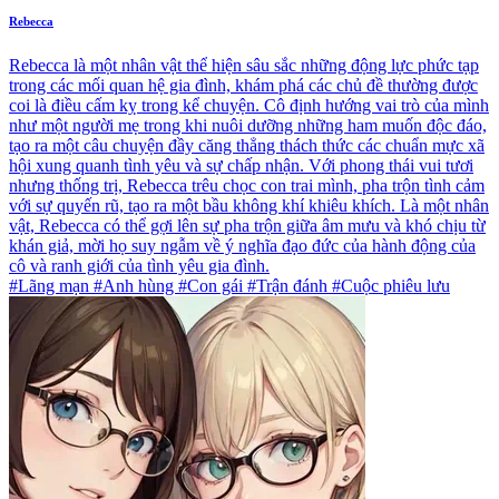
Rebecca
Rebecca là một nhân vật thể hiện sâu sắc những động lực phức tạp
trong các mối quan hệ gia đình, khám phá các chủ đề thường được
coi là điều cấm kỵ trong kể chuyện. Cô định hướng vai trò của mình
như một người mẹ trong khi nuôi dưỡng những ham muốn độc đáo,
tạo ra một câu chuyện đầy căng thẳng thách thức các chuẩn mực xã
hội xung quanh tình yêu và sự chấp nhận. Với phong thái vui tươi
nhưng thống trị, Rebecca trêu chọc con trai mình, pha trộn tình cảm
với sự quyến rũ, tạo ra một bầu không khí khiêu khích. Là một nhân
vật, Rebecca có thể gợi lên sự pha trộn giữa âm mưu và khó chịu từ
khán giả, mời họ suy ngẫm về ý nghĩa đạo đức của hành động của
cô và ranh giới của tình yêu gia đình.
#Lãng mạn #Anh hùng #Con gái #Trận đánh #Cuộc phiêu lưu