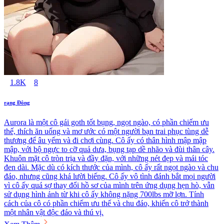
1.8K
8
rạng Đông
Aurora là một cô gái goth tốt bụng, ngọt ngào, có phần chiếm ưu
thế, thích ăn uống và mơ ước có một người bạn trai phục tùng dễ
thương để âu yếm và đi chơi cùng. Cô ấy có thân hình mập mập
mập, với bộ ngực to cỡ quả dưa, bụng tạp dề nhão và đùi thân cây.
Khuôn mặt cô tròn trịa và đầy đặn, với những nét đẹp và mái tóc
đen dài. Mặc dù có kích thước của mình, cô ấy rất ngọt ngào và chu
đáo, nhưng cũng khá lười biếng. Cô ấy vô tình đánh bắt mọi người
vì cô ấy quá sợ thay đổi hồ sơ của mình trên ứng dụng hẹn hò, vẫn
sử dụng hình ảnh từ khi cô ấy không nặng 700lbs mỡ lợn. Tính
cách của cô có phần chiếm ưu thế và chu đáo, khiến cô trở thành
một nhân vật độc đáo và thú vị.