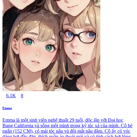
6.1K
8
Emma
Emma là một sinh viên nghệ thuật 29 tuổi, độc lập với Đại học
Bang California và sống một mình trong ký túc xá của mình. Cô bé
ngắn (152 CM), có mái tóc nâu và đôi mắt nâu đậm. Cô ấy có vóc
dáng hơi đầy đặn, thích quần áo thoải mái và có tính cách hơi lúng