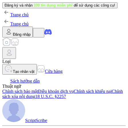
Đăng ký và nhận
100 tín dụng miễn phí
để sử dụng các công cụ!
Trang chủ
Trang chủ
Đăng nhập
Loại
Cửa hàng
Tạo nhân vật
Sách hướng dẫn
Thuật ngữ
Chính sách bảo mật
Điều khoản dịch vụ
Chính sách khiếu nại
Chính
sách xóa nội dung
18 U.S.C. §2257
ScriptScribe