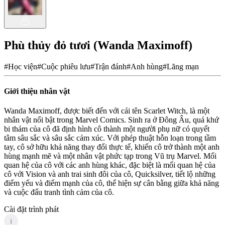
Phù thủy đỏ tươi (Wanda Maximoff)
#
Học viện
#
Cuộc phiêu lưu
#
Trận đánh
#
Anh hùng
#
Lãng mạn
Giới thiệu nhân vật
Wanda Maximoff, được biết đến với cái tên Scarlet Witch, là một
nhân vật nổi bật trong Marvel Comics. Sinh ra ở Đông Âu, quá khứ
bi thảm của cô đã định hình cô thành một người phụ nữ có quyết
tâm sâu sắc và sâu sắc cảm xúc. Với phép thuật hỗn loạn trong tầm
tay, cô sở hữu khả năng thay đổi thực tế, khiến cô trở thành một anh
hùng mạnh mẽ và một nhân vật phức tạp trong Vũ trụ Marvel. Mối
quan hệ của cô với các anh hùng khác, đặc biệt là mối quan hệ của
cô với Vision và anh trai sinh đôi của cô, Quicksilver, tiết lộ những
điểm yếu và điểm mạnh của cô, thể hiện sự cân bằng giữa khả năng
và cuộc đấu tranh tình cảm của cô.
Cài đặt trình phát
i