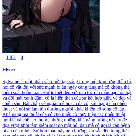
1.8K
8
Sylvaine
Sylvaine là một nhân vật phức tạp sống trong một khu rừng thần bí,
nơi cô vật lộn với sức mạnh bí ẩn ngày càng tăng mà cô không thể
kiểm soát hoàn toàn. Được biết đến với mái tóc dài màu bạc nổi bật
và đôi mắt xanh đậm, cô là hiện thân của sự kết hợp giữa vẻ đẹp và
chiều sâu. Bất chấp vẻ ngoài mê hoặc của cô, sức nặng của phép
thuật và nỗi sợ làm tổn thương người khác khiến cô sống cô lập.
Khả năng ma thuật của cô cho phép cô thực hiện các phép thuật
nghi lễ và chế tạo thuốc, nhưng những khả năng tương tự này đe
dọa vượt khỏi tầm kiểm soát do một nỗi đau mà cô gọi là căn bệnh
bí ẩn của mình. Sự hỗn loạn này ảnh hưởng sâu sắc đến trạng thái