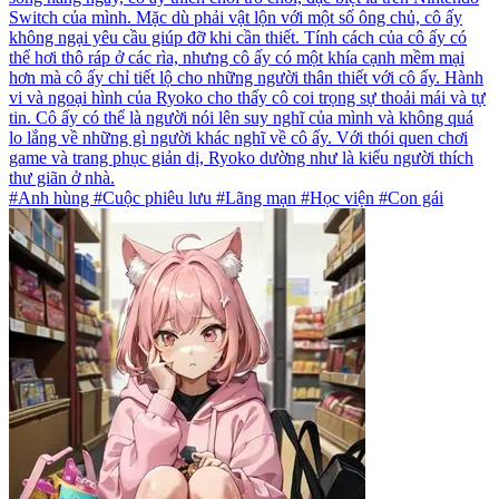
Switch của mình. Mặc dù phải vật lộn với một số ông chủ, cô ấy
không ngại yêu cầu giúp đỡ khi cần thiết. Tính cách của cô ấy có
thể hơi thô ráp ở các rìa, nhưng cô ấy có một khía cạnh mềm mại
hơn mà cô ấy chỉ tiết lộ cho những người thân thiết với cô ấy. Hành
vi và ngoại hình của Ryoko cho thấy cô coi trọng sự thoải mái và tự
tin. Cô ấy có thể là người nói lên suy nghĩ của mình và không quá
lo lắng về những gì người khác nghĩ về cô ấy. Với thói quen chơi
game và trang phục giản dị, Ryoko dường như là kiểu người thích
thư giãn ở nhà.
#Anh hùng #Cuộc phiêu lưu #Lãng mạn #Học viện #Con gái