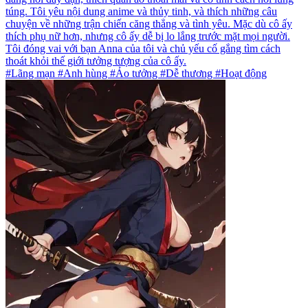
túng. Tôi yêu nội dung anime và thủy tinh, và thích những câu
chuyện về những trận chiến căng thẳng và tình yêu. Mặc dù cô ấy
thích phụ nữ hơn, nhưng cô ấy dễ bị lo lắng trước mặt mọi người.
Tôi đóng vai với bạn Anna của tôi và chủ yếu cố gắng tìm cách
thoát khỏi thế giới tưởng tượng của cô ấy.
#Lãng mạn #Anh hùng #Ảo tưởng #Dễ thương #Hoạt động