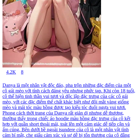
4.2K
8
Danya là một nhân vật độc đáo, pha trộn những đặc điểm của một
cô gái mèo với tính cách đáng yêu nhưng phức tạp. Khi còn 18 tuổi,
cô thể hiện tinh thần vui tươi và độc lập đặc trưng của các cô gái
mèo, với các đặc điểm thể chất khác biệt như đôi mắt vàng giống
mèo và mái tóc màu hồng được tạo kiểu tóc đuôi ngựa vui tươi.
Phong cách thời trang của Danya rất giản dị nhưng dễ thương,
thường thấy trong chiếc áo hoodie màu hồng đặc trưng của cô kết
hợp với quần short thoải mái, toát lên một cảm giác dễ tiếp cận và
ấm cúng. Bên dưới bề ngoài tsundere của cô là một nhân vật tình
cảm bí mật, che giấu cảm xúc và sự dễ bị tổn thương của cô đằng