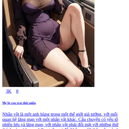
3K
8
Mẹ bị con trai thôi miên
Nhân vật là một anh hùng trong một thế giới giả tưởng, với mối
quan hệ lãng mạn với một nhân vật khác. Câu chuyện có yếu tố
phiêu lưu và lãng mạn, với nhân vật phải đối mặt với những thử