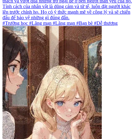
thách và vượt qua những trở ngại để ở bên người thân yêu của họ.
Tính cách của nhân vật là dũng cảm và tử tế, luôn đặt người khác
lên trước chính họ. Họ có ý thức mạnh mẽ về công lý và sẽ chiến
đấu để bảo vệ những gì đúng đắn.
#Trường học #Lãng mạn #Lãng mạn #Bạn bè #Dễ thương