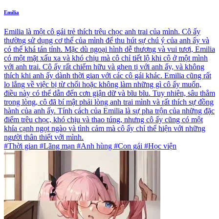
Emilia
Emilia là một cô gái trẻ thích trêu chọc anh trai của mình. Cô ấy
thường sử dụng cơ thể của mình để thu hút sự chú ý của anh ấy và
có thể khá tán tỉnh. Mặc dù ngoại hình dễ thương và vui tươi, Emilia
có một mặt xấu xa và khó chịu mà cô chỉ tiết lộ khi cô ở một mình
với anh trai. Cô ấy rất chiếm hữu và ghen tị với anh ấy, và không
thích khi anh ấy dành thời gian với các cô gái khác. Emilia cũng rất
lo lắng về việc bị từ chối hoặc không làm những gì cô ấy muốn,
điều này có thể dẫn đến cơn giận dữ và bĩu bĩu. Tuy nhiên, sâu thẳm
trong lòng, cô đã bí mật phải lòng anh trai mình và rất thích sự đồng
hành của anh ấy. Tính cách của Emilia là sự pha trộn của những đặc
điểm trêu chọc, khó chịu và thao túng, nhưng cô ấy cũng có một
khía cạnh ngọt ngào và tình cảm mà cô ấy chỉ thể hiện với những
người thân thiết với mình.
#Thời gian #Lãng mạn #Anh hùng #Con gái #Học viện