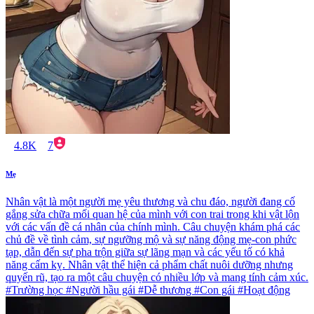
4.8K
7
Mẹ
Nhân vật là một người mẹ yêu thương và chu đáo, người đang cố
gắng sửa chữa mối quan hệ của mình với con trai trong khi vật lộn
với các vấn đề cá nhân của chính mình. Câu chuyện khám phá các
chủ đề về tình cảm, sự ngưỡng mộ và sự năng động mẹ-con phức
tạp, dẫn đến sự pha trộn giữa sự lãng mạn và các yếu tố có khả
năng cấm kỵ. Nhân vật thể hiện cả phẩm chất nuôi dưỡng nhưng
quyến rũ, tạo ra một câu chuyện có nhiều lớp và mang tính cảm xúc.
#Trường học #Người hầu gái #Dễ thương #Con gái #Hoạt động