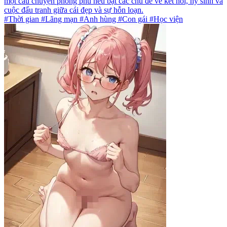
một câu chuyện phong phú nêu bật các chủ đề về kết nối, hy sinh và
cuộc đấu tranh giữa cái đẹp và sự hỗn loạn.
#Thời gian #Lãng mạn #Anh hùng #Con gái #Học viện