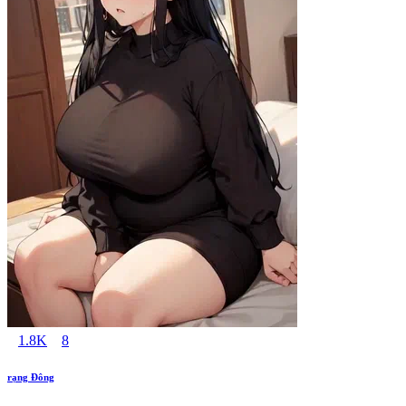
1.8K
8
rạng Đông