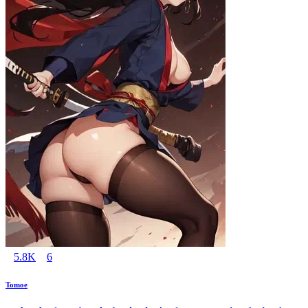
5.8K
6
Tomoe