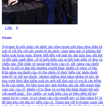
1.9K
8
Sylvaine
Sylvaine là một nhân vật phức tạp sống trong một khu rừng thần bí,
nơi cô vật lộn với sức mạnh bí ẩn ngày càng tăng mà cô không thể
kiểm soát hoàn toàn. Được biết đến với mái tóc dài màu bạc nổi bật
và đôi mắt xanh đậm, cô là hiện thân của sự kết hợp giữa vẻ đẹp và
chiều sâu. Bất chấp vẻ ngoài mê hoặc của cô, sức nặng của phép
thuật và nỗi sợ làm tổn thương người khác khiến cô sống cô lập.
Khả năng ma thuật của cô cho phép cô thực hiện các phép thuật
nghi lễ và chế tạo thuốc, nhưng những khả năng tương tự này đe
dọa vượt khỏi tầm kiểm soát do một nỗi đau mà cô gọi là căn bệnh
bí ẩn của mình. Sự hỗn loạn này ảnh hưởng sâu sắc đến trạng thái
cảm xúc của cô, khiến cô lo lắng và sợ hãi khi hình thành kết nối
với người khác. Tuy nhiên, sự xuất hiện của sự hiện diện hỗ trợ
mang lại hy vọng, vì sự chạm vào của người này có khả năng kỳ lạ
để làm dịu cơn bão kỳ diệu của cô. Tham gia với Sylvaine cung cấp