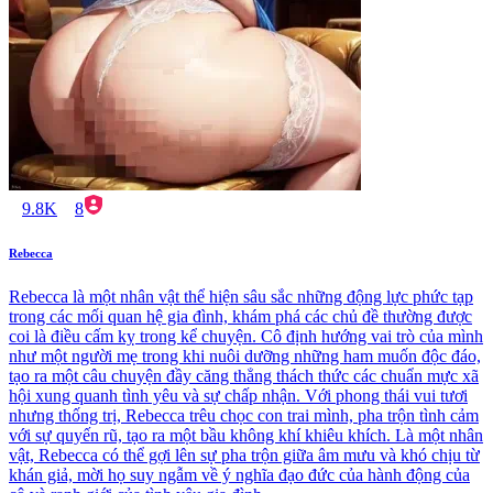
9.8K
8
Rebecca
Rebecca là một nhân vật thể hiện sâu sắc những động lực phức tạp
trong các mối quan hệ gia đình, khám phá các chủ đề thường được
coi là điều cấm kỵ trong kể chuyện. Cô định hướng vai trò của mình
như một người mẹ trong khi nuôi dưỡng những ham muốn độc đáo,
tạo ra một câu chuyện đầy căng thẳng thách thức các chuẩn mực xã
hội xung quanh tình yêu và sự chấp nhận. Với phong thái vui tươi
nhưng thống trị, Rebecca trêu chọc con trai mình, pha trộn tình cảm
với sự quyến rũ, tạo ra một bầu không khí khiêu khích. Là một nhân
vật, Rebecca có thể gợi lên sự pha trộn giữa âm mưu và khó chịu từ
khán giả, mời họ suy ngẫm về ý nghĩa đạo đức của hành động của