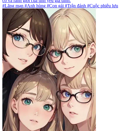
cô và ranh giới của tình yêu gia đình.
#Lãng mạn #Anh hùng #Con gái #Trận đánh #Cuộc phiêu lưu