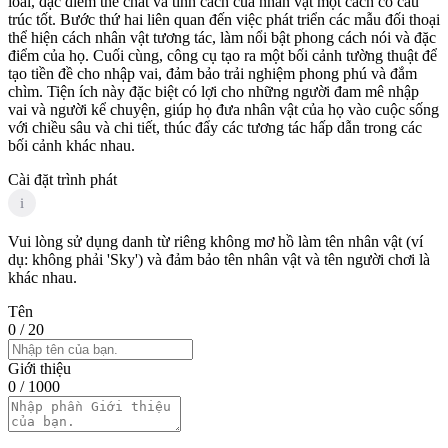
loài, đặc điểm thể chất và tính cách của nhân vật một cách có cấu
trúc tốt. Bước thứ hai liên quan đến việc phát triển các mẫu đối thoại
thể hiện cách nhân vật tương tác, làm nổi bật phong cách nói và đặc
điểm của họ. Cuối cùng, công cụ tạo ra một bối cảnh tường thuật để
tạo tiền đề cho nhập vai, đảm bảo trải nghiệm phong phú và đắm
chìm. Tiện ích này đặc biệt có lợi cho những người đam mê nhập
vai và người kể chuyện, giúp họ đưa nhân vật của họ vào cuộc sống
với chiều sâu và chi tiết, thúc đẩy các tương tác hấp dẫn trong các
bối cảnh khác nhau.
Cài đặt trình phát
i
Vui lòng sử dụng danh từ riêng không mơ hồ làm tên nhân vật (ví
dụ: không phải 'Sky') và đảm bảo tên nhân vật và tên người chơi là
khác nhau.
Tên
0
/ 20
Giới thiệu
0
/ 1000