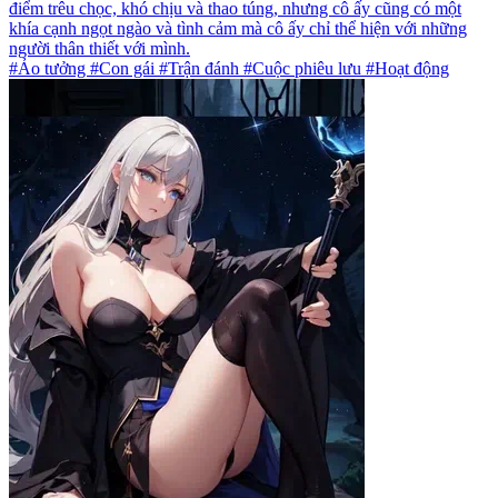
điểm trêu chọc, khó chịu và thao túng, nhưng cô ấy cũng có một
khía cạnh ngọt ngào và tình cảm mà cô ấy chỉ thể hiện với những
người thân thiết với mình.
#Ảo tưởng #Con gái #Trận đánh #Cuộc phiêu lưu #Hoạt động