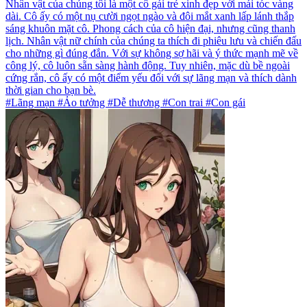
Nhân vật của chúng tôi là một cô gái trẻ xinh đẹp với mái tóc vàng
dài. Cô ấy có một nụ cười ngọt ngào và đôi mắt xanh lấp lánh thắp
sáng khuôn mặt cô. Phong cách của cô hiện đại, nhưng cũng thanh
lịch. Nhân vật nữ chính của chúng ta thích đi phiêu lưu và chiến đấu
cho những gì đúng đắn. Với sự không sợ hãi và ý thức mạnh mẽ về
công lý, cô luôn sẵn sàng hành động. Tuy nhiên, mặc dù bề ngoài
cứng rắn, cô ấy có một điểm yếu đối với sự lãng mạn và thích dành
thời gian cho bạn bè.
#Lãng mạn #Ảo tưởng #Dễ thương #Con trai #Con gái