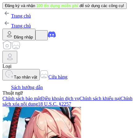
Đăng ký và nhận
100 tín dụng miễn phí
để sử dụng các công cụ!
Trang chủ
Trang chủ
Đăng nhập
Loại
Cửa hàng
Tạo nhân vật
Sách hướng dẫn
Thuật ngữ
Chính sách bảo mật
Điều khoản dịch vụ
Chính sách khiếu nại
Chính
sách xóa nội dung
18 U.S.C. §2257