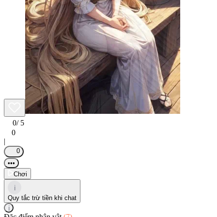
0
/ 5
0
|
0
•••
Chơi
i
Quy tắc trừ tiền khi chat
i
Đặc điểm nhân vật
(7)