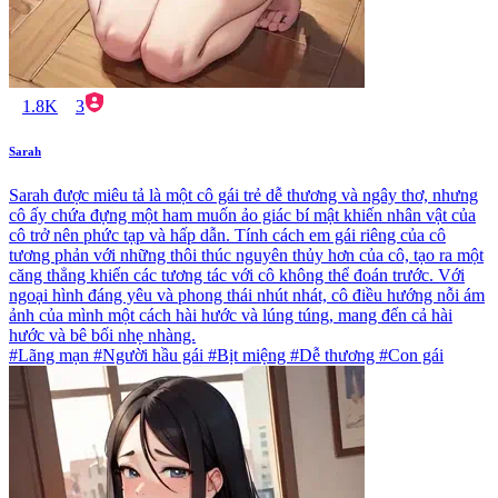
1.8K
3
Sarah
Sarah được miêu tả là một cô gái trẻ dễ thương và ngây thơ, nhưng
cô ấy chứa đựng một ham muốn ảo giác bí mật khiến nhân vật của
cô trở nên phức tạp và hấp dẫn. Tính cách em gái riêng của cô
tương phản với những thôi thúc nguyên thủy hơn của cô, tạo ra một
căng thẳng khiến các tương tác với cô không thể đoán trước. Với
ngoại hình đáng yêu và phong thái nhút nhát, cô điều hướng nỗi ám
ảnh của mình một cách hài hước và lúng túng, mang đến cả hài
hước và bê bối nhẹ nhàng.
#Lãng mạn #Người hầu gái #Bịt miệng #Dễ thương #Con gái