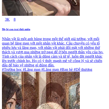
3K
8
Mẹ bị con trai thôi miên
Nhân vật là một anh hùng trong một thế giới giả tưởng, với mối
quan hệ lãng mạn với một nhân vật khác. Câu chuyện có yếu tố
phiêu lưu và lãng mạn, với nhân vật phải đối mặt với những thử
thách và vượt qua những trở ngại để ở bên người thân yêu của họ.
Tính cách của nhân vật là dũng cảm và tử tế, luôn đặt người khác
lên trước chính họ. Họ có ý thức mạnh mẽ về công lý và sẽ chiến
đấu để bảo vệ những gì đúng đắn.
#Trường học #Lãng mạn #Lãng mạn #Bạn bè #Dễ thương