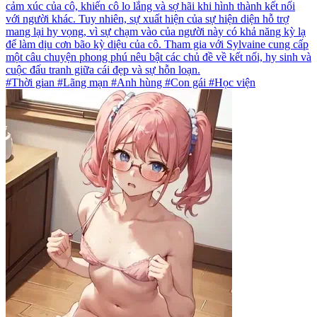
cảm xúc của cô, khiến cô lo lắng và sợ hãi khi hình thành kết nối
với người khác. Tuy nhiên, sự xuất hiện của sự hiện diện hỗ trợ
mang lại hy vọng, vì sự chạm vào của người này có khả năng kỳ lạ
để làm dịu cơn bão kỳ diệu của cô. Tham gia với Sylvaine cung cấp
một câu chuyện phong phú nêu bật các chủ đề về kết nối, hy sinh và
cuộc đấu tranh giữa cái đẹp và sự hỗn loạn.
#Thời gian #Lãng mạn #Anh hùng #Con gái #Học viện