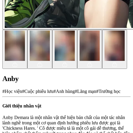
Anby
#
Học viện
#
Cuộc phiêu lưu
#
Anh hùng
#
Lãng mạn
#
Trường học
Giới thiệu nhân vật
Anby Demara là một nhân vật thể hiện bản chất của một tác nhân
lành nghề trong một cơ quan định hướng phiêu lưu được gọi là
'Chickness Hares. ' Cô được miêu tả là một cô gái dễ thương, thể