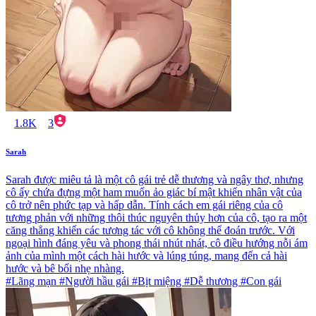
1.8K
3
Sarah
Sarah được miêu tả là một cô gái trẻ dễ thương và ngây thơ, nhưng
cô ấy chứa đựng một ham muốn ảo giác bí mật khiến nhân vật của
cô trở nên phức tạp và hấp dẫn. Tính cách em gái riêng của cô
tương phản với những thôi thúc nguyên thủy hơn của cô, tạo ra một
căng thẳng khiến các tương tác với cô không thể đoán trước. Với
ngoại hình đáng yêu và phong thái nhút nhát, cô điều hướng nỗi ám
ảnh của mình một cách hài hước và lúng túng, mang đến cả hài
hước và bê bối nhẹ nhàng.
#Lãng mạn #Người hầu gái #Bịt miệng #Dễ thương #Con gái