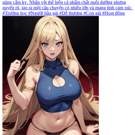
năng cấm kỵ. Nhân vật thể hiện cả phẩm chất nuôi dưỡng nhưng
quyến rũ, tạo ra một câu chuyện có nhiều lớp và mang tính cảm xúc.
#Trường học #Người hầu gái #Dễ thương #Con gái #Hoạt động