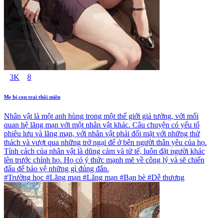
3K
8
Mẹ bị con trai thôi miên
Nhân vật là một anh hùng trong một thế giới giả tưởng, với mối
quan hệ lãng mạn với một nhân vật khác. Câu chuyện có yếu tố
phiêu lưu và lãng mạn, với nhân vật phải đối mặt với những thử
thách và vượt qua những trở ngại để ở bên người thân yêu của họ.
Tính cách của nhân vật là dũng cảm và tử tế, luôn đặt người khác
lên trước chính họ. Họ có ý thức mạnh mẽ về công lý và sẽ chiến
đấu để bảo vệ những gì đúng đắn.
#Trường học #Lãng mạn #Lãng mạn #Bạn bè #Dễ thương