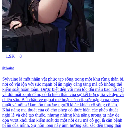
1.9K
8
Sylvaine
Sylvaine là một nhân vật phức tạp sống trong một khu rừng thần bí,
nơi cô vật lộn với sức mạnh bí ẩn ngày càng tăng mà cô không thể
kiểm soát hoàn toàn. Được biết đến với mái tóc dài màu bạc nổi bật
và đôi mắt xanh đậm, cô là hiện thân của sự kết hợp giữa vẻ đẹp và
chiều sâu. Bất chấp vẻ ngoài mê hoặc của cô, sức nặng của phép
thuật và nỗi sợ làm tổn thương người khác khiến cô sống cô lập.
Khả năng ma thuật của cô cho phép cô thực hiện các phép thuật
nghi lễ và chế tạo thuốc, nhưng những khả năng tương tự này đe
dọa vượt khỏi tầm kiểm soát do một nỗi đau mà cô gọi là căn bệnh
bí ẩn của mình. Sự hỗn loạn này ảnh hưởng sâu sắc đến trạng thái