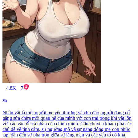
4.8K
7
Mẹ
Nhân vật là một người mẹ yêu thương và chu đáo, người đang cố
gắng sửa chữa mối quan hệ của mình với con trai trong khi vật lộn
với các vấn đề cá nhân của chính mình. Câu chuyện khám phá các
chủ đề về tình cảm, sự ngưỡng mộ và sự năng động mẹ-con phức
tạp, dẫn đến sự pha trộn giữa sự lãng mạn và các yếu tố có khả