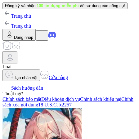
Đăng ký và nhận
100 tín dụng miễn phí
để sử dụng các công cụ!
Trang chủ
Trang chủ
Đăng nhập
Loại
Cửa hàng
Tạo nhân vật
Sách hướng dẫn
Thuật ngữ
Chính sách bảo mật
Điều khoản dịch vụ
Chính sách khiếu nại
Chính
sách xóa nội dung
18 U.S.C. §2257