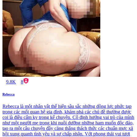
9.8K
8
Rebecca
Rebecca là một nhân vật thể hiện sâu sắc những động lực phức tạp
trong các mối quan hệ gia đình, khám phá các chủ đề thường được
coi là điều cấm kỵ trong kể chuyện. Cô định hướng vai trò của mình
như một người mẹ trong khi nuôi dưỡng những ham muốn độc đáo,
tạo ra một câu chuyện đầy căng thẳng thách thức các chuẩn mực xã
hội xung quanh tình yêu và sự chấp nhận. Với phong thái vui tươi