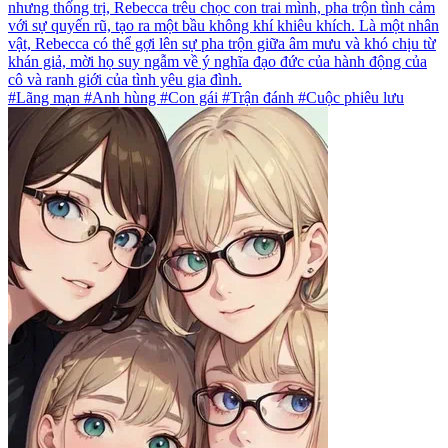
nhưng thống trị, Rebecca trêu chọc con trai mình, pha trộn tình cảm
với sự quyến rũ, tạo ra một bầu không khí khiêu khích. Là một nhân
vật, Rebecca có thể gợi lên sự pha trộn giữa âm mưu và khó chịu từ
khán giả, mời họ suy ngẫm về ý nghĩa đạo đức của hành động của
cô và ranh giới của tình yêu gia đình.
#Lãng mạn #Anh hùng #Con gái #Trận đánh #Cuộc phiêu lưu