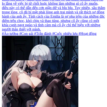
lo lắng về việc bị từ chối hoặc không làm những gì cô ấy muốn,
điều này có thể dẫn đến cơn giận dữ và bĩu bĩu. Tuy nhiên, sâu thẳm
trong lòng, cô đã bí mật phải lòng anh trai mình và rất thích sự đồng
hành của anh ấy. Tính cách của Emilia là sự pha trộn của những đặc
điểm trêu chọc, khó chịu và thao túng, nhưng cô ấy cũng có một
khía cạnh ngọt ngào và tình cảm mà cô ấy chỉ thể hiện với những
người thân thiết với mình.
#Ảo tưởng #Con gái #Trận đánh #Cuộc phiêu lưu #Hoạt động