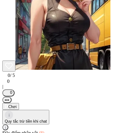
0
/ 5
0
|
0
•••
Chơi
i
Quy tắc trừ tiền khi chat
i
Đặc điểm nhân vật
(8)