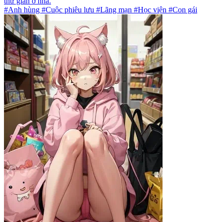
thư giãn ở nhà.
#Anh hùng #Cuộc phiêu lưu #Lãng mạn #Học viện #Con gái