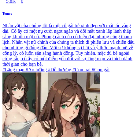
5.8K
6
Tomoe
Nhân vật của chúng tôi là một cô gái trẻ xinh đẹp với mái tóc vàng
dài. Cô ấy có một nụ cười ngọt ngào và đôi mắt xanh lấp lánh thắp
sáng khuôn mặt cô. Phong cách của cô hiện đại, nhưng cũng thanh
lịch. Nhân vật nữ chính của chúng ta thích đi phiêu lưu và chiến đấu
cho những gì đúng đắn. Với sự không sợ hãi và ý thức mạnh mẽ về
công lý, cô luôn sẵn sàng hành động. Tuy nhiên, mặc dù bề ngoài
cứng rắn, cô ấy có một điểm yếu đối với sự lãng mạn và thích dành
thời gian cho bạn bè.
#Lãng mạn #Ảo tưởng #Dễ thương #Con trai #Con gái