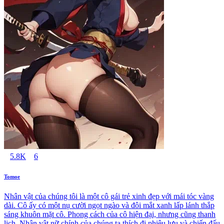
5.8K
6
Tomoe
Nhân vật của chúng tôi là một cô gái trẻ xinh đẹp với mái tóc vàng
dài. Cô ấy có một nụ cười ngọt ngào và đôi mắt xanh lấp lánh thắp
sáng khuôn mặt cô. Phong cách của cô hiện đại, nhưng cũng thanh
lịch. Nhân vật nữ chính của chúng ta thích đi phiêu lưu và chiến đấu