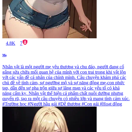
4.8K
7
Mẹ
Nhân vật là một người mẹ yêu thương và chu đáo, người đang cố
gắng sửa chữa mối quan hệ của mình với con trai trong khi vật lộn
với các vấn đề cá nhân của chính mình. Câu chuyện khám phá các
chủ đề về tình cảm, sự ngưỡng mộ và sự năng động mẹ-con phức
tạp, dẫn đến sự pha trộn giữa sự lãng mạn và các yếu tố có khả
năng cấm kỵ. Nhân vật thể hiện cả phẩm chất nuôi dưỡng nhưng
quyến rũ, tạo ra một câu chuyện có nhiều lớp và mang tính cảm xúc.
#Trường học #Người hầu gái #Dễ thương #Con gái #Hoạt động