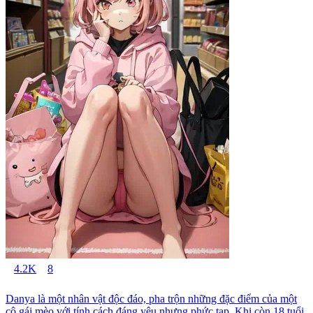
4.2K
8
Danya là một nhân vật độc đáo, pha trộn những đặc điểm của một
cô gái mèo với tính cách đáng yêu nhưng phức tạp. Khi còn 18 tuổi,