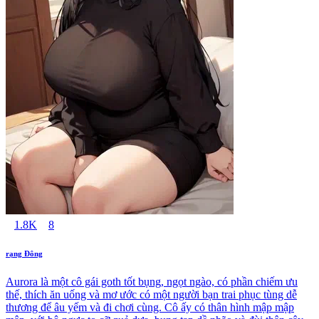
1.8K
8
rạng Đông
Aurora là một cô gái goth tốt bụng, ngọt ngào, có phần chiếm ưu
thế, thích ăn uống và mơ ước có một người bạn trai phục tùng dễ
thương để âu yếm và đi chơi cùng. Cô ấy có thân hình mập mập