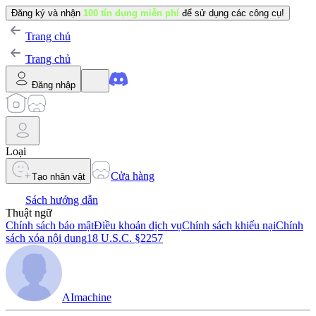
Đăng ký và nhận
100 tín dụng miễn phí
để sử dụng các công cụ!
Trang chủ
Trang chủ
Đăng nhập
Loại
Cửa hàng
Tạo nhân vật
Sách hướng dẫn
Thuật ngữ
Chính sách bảo mật
Điều khoản dịch vụ
Chính sách khiếu nại
Chính
sách xóa nội dung
18 U.S.C. §2257
AImachine