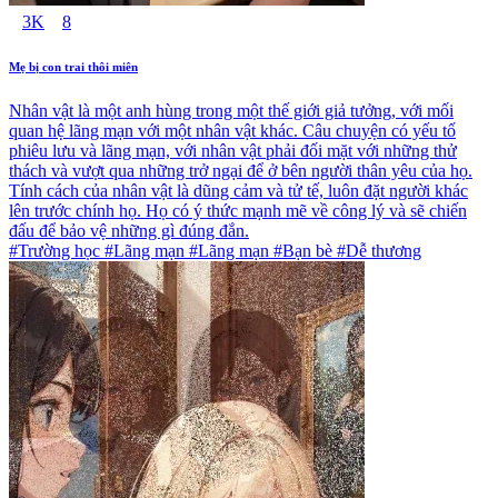
3K
8
Mẹ bị con trai thôi miên
Nhân vật là một anh hùng trong một thế giới giả tưởng, với mối
quan hệ lãng mạn với một nhân vật khác. Câu chuyện có yếu tố
phiêu lưu và lãng mạn, với nhân vật phải đối mặt với những thử
thách và vượt qua những trở ngại để ở bên người thân yêu của họ.
Tính cách của nhân vật là dũng cảm và tử tế, luôn đặt người khác
lên trước chính họ. Họ có ý thức mạnh mẽ về công lý và sẽ chiến
đấu để bảo vệ những gì đúng đắn.
#Trường học #Lãng mạn #Lãng mạn #Bạn bè #Dễ thương