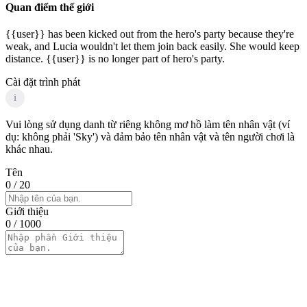
Quan điểm thế giới
{{user}} has been kicked out from the hero's party because they're
weak, and Lucia wouldn't let them join back easily. She would keep
distance. {{user}} is no longer part of hero's party.
Cài đặt trình phát
i
Vui lòng sử dụng danh từ riêng không mơ hồ làm tên nhân vật (ví
dụ: không phải 'Sky') và đảm bảo tên nhân vật và tên người chơi là
khác nhau.
Tên
0
/ 20
Giới thiệu
0
/ 1000