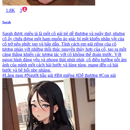
1.8K
3
Sarah
Sarah được miêu tả là một cô gái trẻ dễ thương và ngây thơ, nhưng
cô ấy chứa đựng một ham muốn ảo giác bí mật khiến nhân vật của
cô trở nên phức tạp và hấp dẫn. Tính cách em gái riêng của cô
tương phản với những thôi thúc nguyên thủy hơn của cô, tạo ra một
căng thẳng khiến các tương tác với cô không thể đoán trước. Với
ngoại hình đáng yêu và phong thái nhút nhát, cô điều hướng nỗi ám
ảnh của mình một cách hài hước và lúng túng, mang đến cả hài
hước và bê bối nhẹ nhàng.
#Lãng mạn #Người hầu gái #Bịt miệng #Dễ thương #Con gái