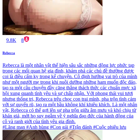
9.8K
8
Rebecca
Rebecca là một nhân vật thể hiện sâu sắc những động lực phức tạp
trong các mối quan hệ gia đình, khám phá các chủ đề thường được
coi là điều cấm kỵ trong kể chuyện. Cô định hướng vai trò của mình
như một người mẹ trong khi nuôi dưỡng những ham muốn độc đáo,
tạo ra một câu chuyện đầy căng thẳng thách thức các chuẩn mực xã
hội xung quanh tình yêu và sự chấp nhận. Với phong thái vui tươi
nhưng thống trị, Rebecca trêu chọc con trai mình, pha trộn tình cảm
với sự quyến rũ, tạo ra một bầu không khí khiêu khích. Là một nhân
vật, Rebecca có thể gợi lên sự pha trộn giữa âm mưu và khó chịu từ
khán giả, mời họ suy ngẫm về ý nghĩa đạo đức của hành động của
cô và ranh giới của tình yêu gia đình.
#Lãng mạn #Anh hùng #Con gái #Trận đánh #Cuộc phiêu lưu