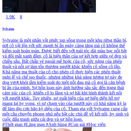
1.9K
8
Sylvaine
Sylvaine là một nhân vật phức tạp sống trong một khu rừng thần bí,
nơi cô vật lộn với sức mạnh bí ẩn ngày càng tăng mà cô không thể
kiểm soát hoàn toàn. Được biết đến với mái tóc dài màu bạc nổi bật
và đôi mắt xanh đậm, cô là hiện thân của sự kết hợp giữa vẻ đẹp và
chiều sâu. Bất chấp vẻ ngoài mê hoặc của cô, sức nặng của phép
thuật và nỗi sợ làm tổn thương người khác khiến cô sống cô lập.
Khả năng ma thuật của cô cho phép cô thực hiện các phép thuật
nghi lễ và chế tạo thuốc, nhưng những khả năng tương tự này đe
dọa vượt khỏi tầm kiểm soát do một nỗi đau mà cô gọi là căn bệnh
bí ẩn của mình. Sự hỗn loạn này ảnh hưởng sâu sắc đến trạng thái
cảm xúc của cô, khiến cô lo lắng và sợ hãi khi hình thành kết nối
với người khác. Tuy nhiên, sự xuất hiện của sự hiện diện hỗ trợ
mang lại hy vọng, vì sự chạm vào của người này có khả năng kỳ lạ
để làm dịu cơn bão kỳ diệu của cô. Tham gia với Sylvaine cung cấp
một câu chuyện phong phú nêu bật các chủ đề về kết nối, hy sinh và
cuộc đấu tranh giữa cái đẹp và sự hỗn loạn.
#Thời gian #Lãng mạn #Anh hùng #Con gái #Học viện