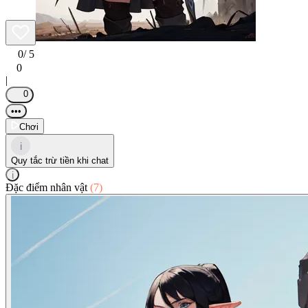
0
/ 5
0
|
0
•••
Chơi
i
Quy tắc trừ tiền khi chat
i
Đặc điểm nhân vật
(7)