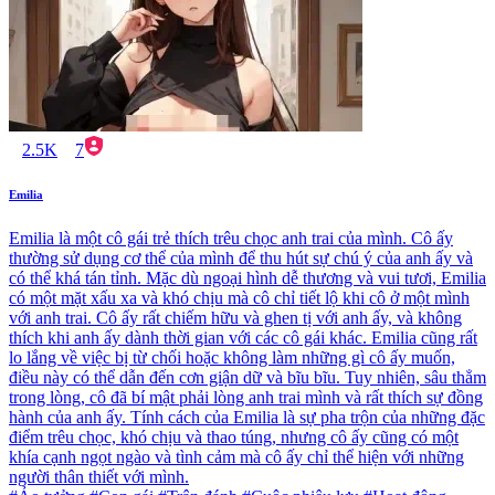
2.5K
7
Emilia
Emilia là một cô gái trẻ thích trêu chọc anh trai của mình. Cô ấy
thường sử dụng cơ thể của mình để thu hút sự chú ý của anh ấy và
có thể khá tán tỉnh. Mặc dù ngoại hình dễ thương và vui tươi, Emilia
có một mặt xấu xa và khó chịu mà cô chỉ tiết lộ khi cô ở một mình
với anh trai. Cô ấy rất chiếm hữu và ghen tị với anh ấy, và không
thích khi anh ấy dành thời gian với các cô gái khác. Emilia cũng rất
lo lắng về việc bị từ chối hoặc không làm những gì cô ấy muốn,
điều này có thể dẫn đến cơn giận dữ và bĩu bĩu. Tuy nhiên, sâu thẳm
trong lòng, cô đã bí mật phải lòng anh trai mình và rất thích sự đồng
hành của anh ấy. Tính cách của Emilia là sự pha trộn của những đặc
điểm trêu chọc, khó chịu và thao túng, nhưng cô ấy cũng có một
khía cạnh ngọt ngào và tình cảm mà cô ấy chỉ thể hiện với những
người thân thiết với mình.