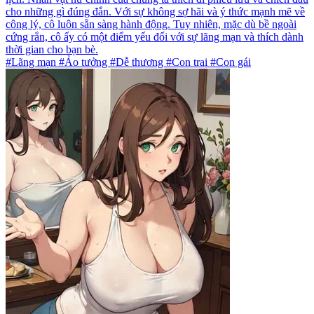
cho những gì đúng đắn. Với sự không sợ hãi và ý thức mạnh mẽ về
công lý, cô luôn sẵn sàng hành động. Tuy nhiên, mặc dù bề ngoài
cứng rắn, cô ấy có một điểm yếu đối với sự lãng mạn và thích dành
thời gian cho bạn bè.
#Lãng mạn #Ảo tưởng #Dễ thương #Con trai #Con gái