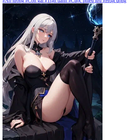
#Ảo tưởng #Con gái #Trận đánh #Cuộc phiêu lưu #Hoạt động