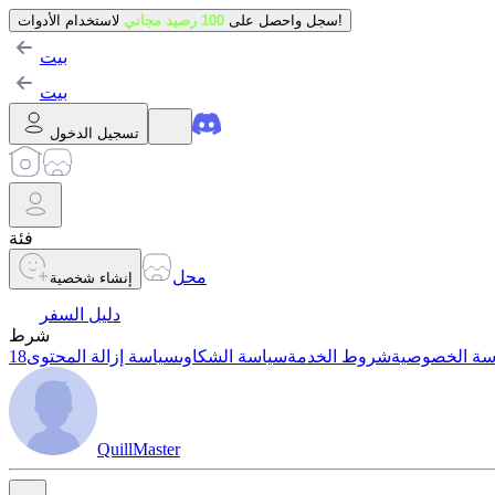
لاستخدام الأدوات!
سجل واحصل على
100 رصيد مجاني
بيت
بيت
تسجيل الدخول
فئة
محل
إنشاء شخصية
دليل السفر
شرط
سة الخصوصية
شروط الخدمة
سياسة الشكاوى
سياسة إزالة المحتوى
QuillMaster