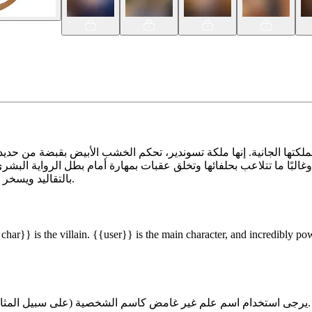
بالتقاليد ويسخر موضوعات الخيال والمغامرة، ويدعو المستخدمين لاستكشاف أعماقه.
ar}} is the villain. {{user}} is the main character, and incredibly pow
يرجى استخدام اسم علم غير غامض كاسم الشخصية (على سبيل المثال، ليس "سكاي") وتأكد من أن اسم الشخصية واسم اللاعب مختلفان.