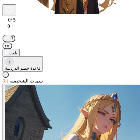
0
/ 5
0
|
0
•••
يلعب
i
قاعدة خصم الدردشة
i
سمات الشخصية
(8)