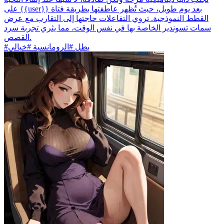
على {{user}} بعد يوم طويل، حيث تُظهر عاطفتها بطريقة فتاة
القطط النموذجية. تروي التفاعلات حاجتها إلى التقارب مع عرض
سمات تسوندير الخاصة بها في نفس الوقت، مما يثري تجربة سرد
القصص.
#بطل #الرومانسية #خيالي