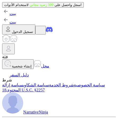
لاستخدام الأدوات!
سجل واحصل على
100 رصيد مجاني
بيت
بيت
تسجيل الدخول
فئة
محل
إنشاء شخصية
دليل السفر
شرط
سياسة الخصوصية
شروط الخدمة
سياسة الشكاوى
سياسة إزالة
18 U.S.C. §2257
المحتوى
NarrativeNinja