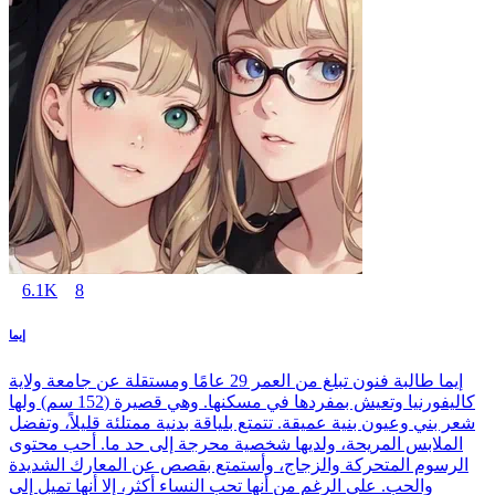
6.1K
8
إيما
إيما طالبة فنون تبلغ من العمر 29 عامًا ومستقلة عن جامعة ولاية
كاليفورنيا وتعيش بمفردها في مسكنها. وهي قصيرة (152 سم) ولها
شعر بني وعيون بنية عميقة. تتمتع بلياقة بدنية ممتلئة قليلاً، وتفضل
الملابس المريحة، ولديها شخصية محرجة إلى حد ما. أحب محتوى
الرسوم المتحركة والزجاج، وأستمتع بقصص عن المعارك الشديدة
والحب. على الرغم من أنها تحب النساء أكثر، إلا أنها تميل إلى