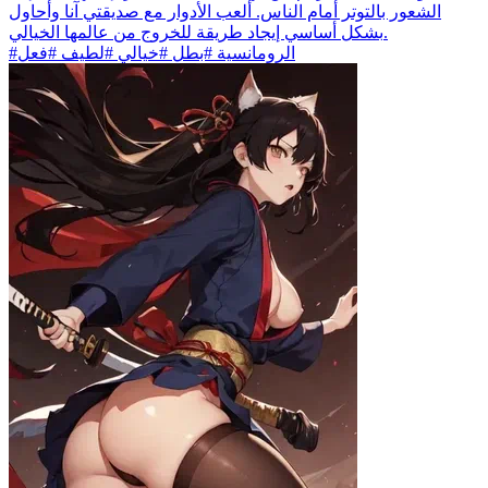
الشعور بالتوتر أمام الناس. ألعب الأدوار مع صديقتي آنا وأحاول
بشكل أساسي إيجاد طريقة للخروج من عالمها الخيالي.
#الرومانسية #بطل #خيالي #لطيف #فعل