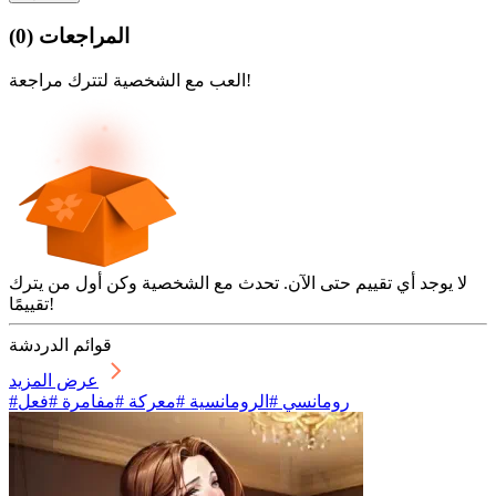
المراجعات
(
0
)
العب مع الشخصية لتترك مراجعة!
لا يوجد أي تقييم حتى الآن. تحدث مع الشخصية وكن أول من يترك
تقييمًا!
قوائم الدردشة
عرض المزيد
#رومانسي #الرومانسية #معركة #مفامرة #فعل