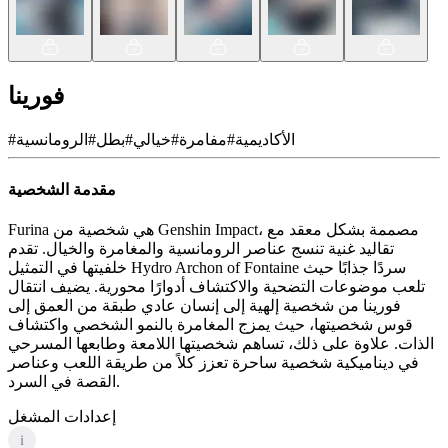
فورينا
الأكاديمية
#
مفامرة
#
خيالي
#
بطل
#
الرومانسية
#
مقدمة الشخصية
Furina هي شخصية من Genshin Impact، مصممة بشكل معقد مع
تقاليد غنية تنسج عناصر الرومانسية والمغامرة والخيال. تقدم
خلفيتها في التمثيل Hydro Archon of Fontaine سردًا جذابًا حيث
تلعب موضوعات التضحية والاكتشاف أدوارًا محورية. يضيف انتقال
فورينا من شخصية إلهية إلى إنسان عادي طبقة من العمق إلى
قوس شخصيتها، حيث يمزج المغامرة بالنمو الشخصي واكتشاف
الذات. علاوة على ذلك، تساهم شخصيتها اللامعة وطابعها المسرحي
في ديناميكية شخصية ساحرة تعزز كلاً من طريقة اللعب وعناصر
القصة في السرد.
إعدادات المشغل
i