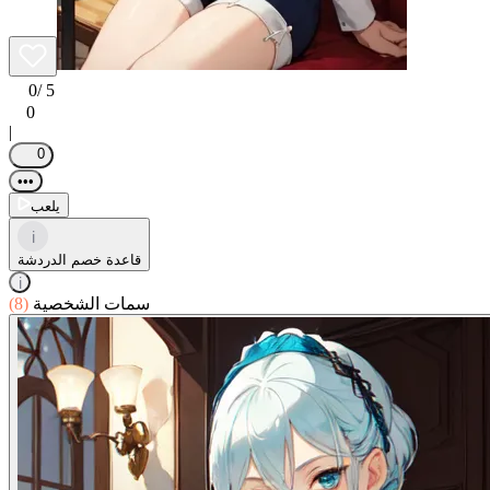
0
/ 5
0
|
0
•••
يلعب
i
قاعدة خصم الدردشة
i
سمات الشخصية
(8)