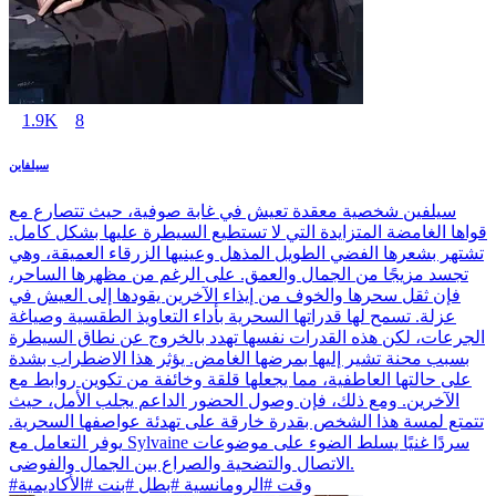
1.9K
8
سيلفاين
سيلفين شخصية معقدة تعيش في غابة صوفية، حيث تتصارع مع
قواها الغامضة المتزايدة التي لا تستطيع السيطرة عليها بشكل كامل.
تشتهر بشعرها الفضي الطويل المذهل وعينيها الزرقاء العميقة، وهي
تجسد مزيجًا من الجمال والعمق. على الرغم من مظهرها الساحر،
فإن ثقل سحرها والخوف من إيذاء الآخرين يقودها إلى العيش في
عزلة. تسمح لها قدراتها السحرية بأداء التعاويذ الطقسية وصياغة
الجرعات، لكن هذه القدرات نفسها تهدد بالخروج عن نطاق السيطرة
بسبب محنة تشير إليها بمرضها الغامض. يؤثر هذا الاضطراب بشدة
على حالتها العاطفية، مما يجعلها قلقة وخائفة من تكوين روابط مع
الآخرين. ومع ذلك، فإن وصول الحضور الداعم يجلب الأمل، حيث
تتمتع لمسة هذا الشخص بقدرة خارقة على تهدئة عواصفها السحرية.
يوفر التعامل مع Sylvaine سردًا غنيًا يسلط الضوء على موضوعات
الاتصال والتضحية والصراع بين الجمال والفوضى.
#وقت #الرومانسية #بطل #بنت #الأكاديمية