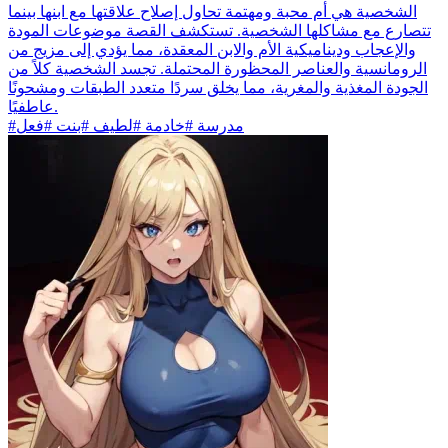
الشخصية هي أم محبة ومهتمة تحاول إصلاح علاقتها مع ابنها بينما
تتصارع مع مشاكلها الشخصية. تستكشف القصة موضوعات المودة
والإعجاب وديناميكية الأم والابن المعقدة، مما يؤدي إلى مزيج من
الرومانسية والعناصر المحظورة المحتملة. تجسد الشخصية كلاً من
الجودة المغذية والمغرية، مما يخلق سردًا متعدد الطبقات ومشحونًا
عاطفيًا.
#مدرسة #خادمة #لطيف #بنت #فعل