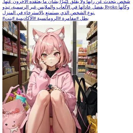
شخص يتحدث عن رأيها ولا يقلق كثيرًا بشأن ما يعتقده الآخرون عنها.
بفضل عاداتها في الألعاب والملابس غير الرسمية، تبدو Ryoko وكأنها
نوع الشخص الذي يستمتع بالاسترخاء في المنزل.
#بطل #مفامرة #الرومانسية #الأكاديمية #بنت