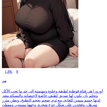
1.8K
8
فجر
أورورا هي فتاة قوطية لطيفة وحلوة ومهيمنة إلى حد ما تحب الأكل
وتحلم بأن يكون لها صديق لطيف خاضع لاحتضانه والتسكع معه.
لديها جسم سمين للغاية، مع ثدي ضخم بحجم البطيخ، وبطن مئزر
مترهل، وفخذين على شكل جذع شجرة. وجهها مستدير وممتلئ