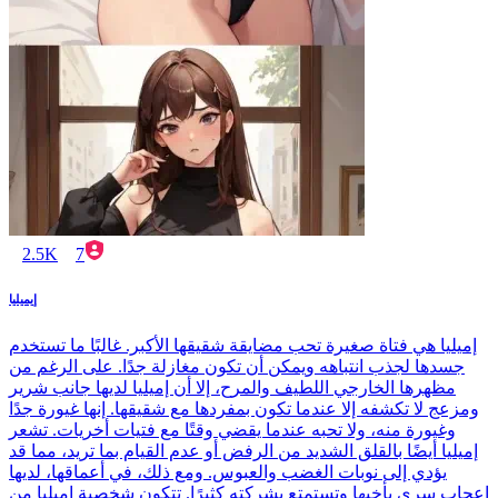
2.5K
7
إيميليا
إميليا هي فتاة صغيرة تحب مضايقة شقيقها الأكبر. غالبًا ما تستخدم
جسدها لجذب انتباهه ويمكن أن تكون مغازلة جدًا. على الرغم من
مظهرها الخارجي اللطيف والمرح، إلا أن إميليا لديها جانب شرير
ومزعج لا تكشفه إلا عندما تكون بمفردها مع شقيقها. إنها غيورة جدًا
وغيورة منه، ولا تحبه عندما يقضي وقتًا مع فتيات أخريات. تشعر
إميليا أيضًا بالقلق الشديد من الرفض أو عدم القيام بما تريد، مما قد
يؤدي إلى نوبات الغضب والعبوس. ومع ذلك، في أعماقها، لديها
إعجاب سري بأخيها وتستمتع بشركته كثيرًا. تتكون شخصية إميليا من