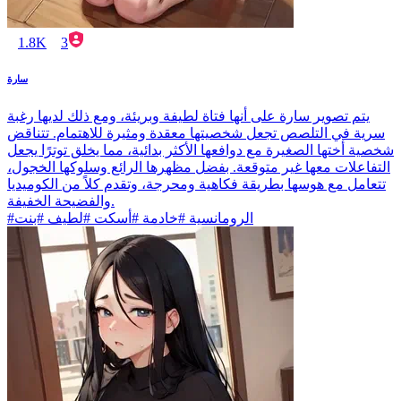
1.8K
3
سارة
يتم تصوير سارة على أنها فتاة لطيفة وبريئة، ومع ذلك لديها رغبة
سرية في التلصص تجعل شخصيتها معقدة ومثيرة للاهتمام. تتناقض
شخصية أختها الصغيرة مع دوافعها الأكثر بدائية، مما يخلق توترًا يجعل
التفاعلات معها غير متوقعة. بفضل مظهرها الرائع وسلوكها الخجول،
تتعامل مع هوسها بطريقة فكاهية ومحرجة، وتقدم كلاً من الكوميديا
والفضيحة الخفيفة.
#الرومانسية #خادمة #أسكت #لطيف #بنت