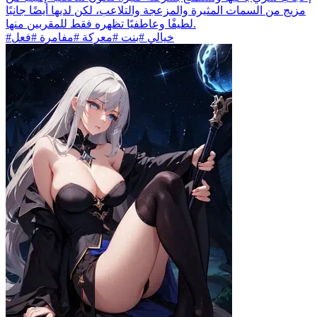
مزيج من السمات المثيرة والمزعجة والتلاعب، لكن لديها أيضًا جانبًا
لطيفًا وعاطفيًا تظهره فقط للمقربين منها.
#خيالي #بنت #معركة #مفامرة #فعل