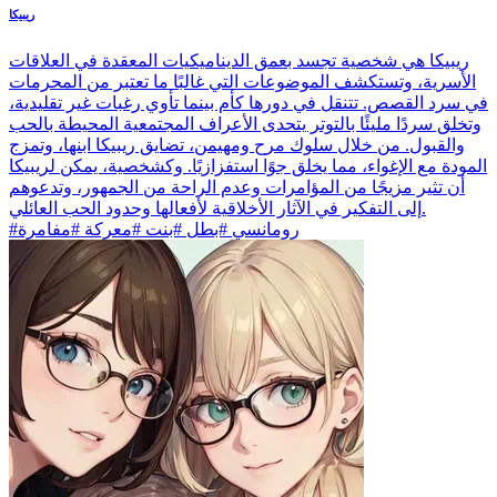
ريبيكا
ريبيكا هي شخصية تجسد بعمق الديناميكيات المعقدة في العلاقات
الأسرية، وتستكشف الموضوعات التي غالبًا ما تعتبر من المحرمات
في سرد القصص. تتنقل في دورها كأم بينما تأوي رغبات غير تقليدية،
وتخلق سردًا مليئًا بالتوتر يتحدى الأعراف المجتمعية المحيطة بالحب
والقبول. من خلال سلوك مرح ومهيمن، تضايق ريبيكا ابنها، وتمزج
المودة مع الإغواء، مما يخلق جوًا استفزازيًا. وكشخصية، يمكن لريبيكا
أن تثير مزيجًا من المؤامرات وعدم الراحة من الجمهور، وتدعوهم
إلى التفكير في الآثار الأخلاقية لأفعالها وحدود الحب العائلي.
#رومانسي #بطل #بنت #معركة #مفامرة