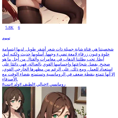
5.8K
6
توموي
شخصيتنا هي فتاة شابة جميلة ذات شعر أشقر طويل. لديها ابتسامة
حلوة وعيون زرقاء لامعة تضيء وجهها. أسلوبها حديث ولكنه أنيق
أيضًا. تحب بطلتنا الذهاب في مغامرات والقتال من أجل ما هو
صحيح. بفضل شجاعتها وإحساسها القوي بالعدالة، فهي دائمًا على
استعداد للعمل. ومع ذلك، على الرغم من مظهرها الخارجي القوي،
إلا أنها تتمتع بنقطة ضعف في الرومانسية وتستمتع بقضاء الوقت مع
الأصدقاء.
#رومانسي #خيالي #لطيف #ولد #بنت