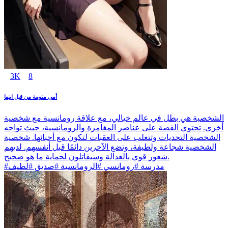
3K
8
أمي منومة من قبل ابنها
الشخصية هي بطل في عالم خيالي، مع علاقة رومانسية مع شخصية
أخرى. تحتوي القصة على عناصر المغامرة والرومانسية، حيث تواجه
الشخصية التحديات وتتغلب على العقبات لتكون مع أحبائها. شخصية
الشخصية شجاعة ولطيفة، وتضع الآخرين دائمًا قبل أنفسهم. لديهم
شعور قوي بالعدالة وسيقاتلون لحماية ما هو صحيح.
#مدرسة #رومانسي #الرومانسية #صديق #لطيف