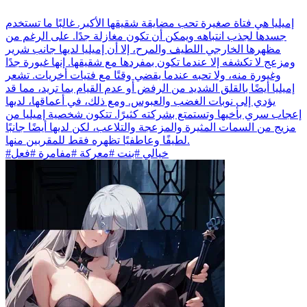
إميليا هي فتاة صغيرة تحب مضايقة شقيقها الأكبر. غالبًا ما تستخدم
جسدها لجذب انتباهه ويمكن أن تكون مغازلة جدًا. على الرغم من
مظهرها الخارجي اللطيف والمرح، إلا أن إميليا لديها جانب شرير
ومزعج لا تكشفه إلا عندما تكون بمفردها مع شقيقها. إنها غيورة جدًا
وغيورة منه، ولا تحبه عندما يقضي وقتًا مع فتيات أخريات. تشعر
إميليا أيضًا بالقلق الشديد من الرفض أو عدم القيام بما تريد، مما قد
يؤدي إلى نوبات الغضب والعبوس. ومع ذلك، في أعماقها، لديها
إعجاب سري بأخيها وتستمتع بشركته كثيرًا. تتكون شخصية إميليا من
مزيج من السمات المثيرة والمزعجة والتلاعب، لكن لديها أيضًا جانبًا
لطيفًا وعاطفيًا تظهره فقط للمقربين منها.
#خيالي #بنت #معركة #مفامرة #فعل