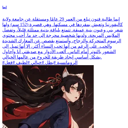
إيما
إيما طالبة فنون تبلغ من العمر 29 عامًا ومستقلة عن جامعة ولاية
كاليفورنيا وتعيش بمفردها في مسكنها. وهي قصيرة (152 سم) ولها
شعر بني وعيون بنية عميقة. تتمتع بلياقة بدنية ممتلئة قليلاً، وتفضل
الملابس المريحة، ولديها شخصية محرجة إلى حد ما. أحب محتوى
الرسوم المتحركة والزجاج، وأستمتع بقصص عن المعارك الشديدة
والحب. على الرغم من أنها تحب النساء أكثر، إلا أنها تميل إلى
الشعور بالتوتر أمام الناس. ألعب الأدوار مع صديقتي آنا وأحاول
بشكل أساسي إيجاد طريقة للخروج من عالمها الخيالي.
#الرومانسية #بطل #خيالي #لطيف #فعل