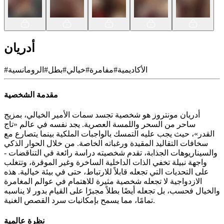
أدريان
الأكاديمية
#
مفامرة
#
خيالي
#
بطل
#
الرومانسية
#
مقدمة الشخصية
أدريان مونتروز هو شخصية تجسد سمات الأمير الخيالي، بمزيج
ساحر من السحر واللمسة العصرية. يجد نفسه في عالم «تاج
القدر»، حيث يجب عليه التمسك بالواجبات الملكية بينما يتصارع مع
سخافات التقاليد المقيدة ورغباته الخاصة. من خلال الحوار الذكي
والسيناريوهات الجذابة، تقدم شخصيته دراسة رائعة في التناقضات -
واجهة نبيلة تخفي الذات الداخلية الساخرة وغير الموقرة، وتتغلب
على التحديات التي تجعله قابلاً للارتباط، حتى في بيئة خيالية. هذه
الازدواجية لا تجعله شخصية مثيرة للاهتمام في عوالم المغامرة
والخيال فحسب، بل تجعله أيضًا بطلاً مجبرًا على القيام بدور لا يناسبه
تمامًا، مما يسمح بإمكانيات سرد القصص الغنية.
نظرة عالمية