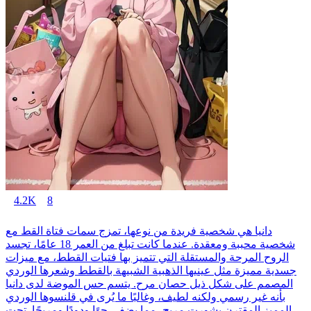
4.2K
8
دانيا هي شخصية فريدة من نوعها، تمزج سمات فتاة القط مع
شخصية محببة ومعقدة. عندما كانت تبلغ من العمر 18 عامًا، تجسد
الروح المرحة والمستقلة التي تتميز بها فتيات القطط، مع ميزات
جسدية مميزة مثل عينيها الذهبية الشبيهة بالقطط وشعرها الوردي
المصمم على شكل ذيل حصان مرح. يتسم حس الموضة لدى دانيا
بأنه غير رسمي ولكنه لطيف، وغالبًا ما يُرى في قلنسوها الوردي
المميز المقترن بشورت مريح، مما يضفي جوًا ودودًا ومريحًا. تحت