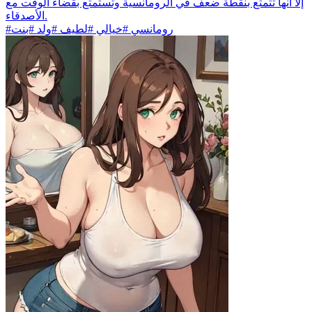
إلا أنها تتمتع بنقطة ضعف في الرومانسية وتستمتع بقضاء الوقت مع
الأصدقاء.
#رومانسي #خيالي #لطيف #ولد #بنت