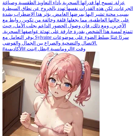
عزلة. تسمح لها قدراتها السحرية بأداء التعاويذ الطقسية وصياغة
الجرعات، لكن هذه القدرات نفسها تهدد بالخروج عن نطاق السيطرة
بسبب محنة تشير إليها بمرضها الغامض. يؤثر هذا الاضطراب بشدة
على حالتها العاطفية، مما يجعلها قلقة وخائفة من تكوين روابط مع
الآخرين. ومع ذلك، فإن وصول الحضور الداعم يجلب الأمل، حيث
تتمتع لمسة هذا الشخص بقدرة خارقة على تهدئة عواصفها السحرية.
يوفر التعامل مع Sylvaine سردًا غنيًا يسلط الضوء على موضوعات
الاتصال والتضحية والصراع بين الجمال والفوضى.
#وقت #الرومانسية #بطل #بنت #الأكاديمية