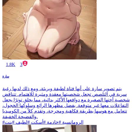
1.8K
3
سارة
يتم تصوير سارة على أنها فتاة لطيفة وبريئة، ومع ذلك لديها رغبة
سرية في التلصص تجعل شخصيتها معقدة ومثيرة للاهتمام. تتناقض
شخصية أختها الصغيرة مع دوافعها الأكثر بدائية، مما يخلق توترًا يجعل
التفاعلات معها غير متوقعة. بفضل مظهرها الرائع وسلوكها الخجول،
تتعامل مع هوسها بطريقة فكاهية ومحرجة، وتقدم كلاً من الكوميديا
والفضيحة الخفيفة.
#الرومانسية #خادمة #أسكت #لطيف #بنت