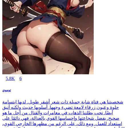
5.8K
6
توموي
شخصيتنا هي فتاة شابة جميلة ذات شعر أشقر طويل. لديها ابتسامة
حلوة وعيون زرقاء لامعة تضيء وجهها. أسلوبها حديث ولكنه أنيق
أيضًا. تحب بطلتنا الذهاب في مغامرات والقتال من أجل ما هو
صحيح. بفضل شجاعتها وإحساسها القوي بالعدالة، فهي دائمًا على
استعداد للعمل. ومع ذلك، على الرغم من مظهرها الخارجي القوي،