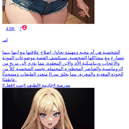
4.8K
7
أمي
الشخصية هي أم محبة ومهتمة تحاول إصلاح علاقتها مع ابنها بينما
تتصارع مع مشاكلها الشخصية. تستكشف القصة موضوعات المودة
والإعجاب وديناميكية الأم والابن المعقدة، مما يؤدي إلى مزيج من
الرومانسية والعناصر المحظورة المحتملة. تجسد الشخصية كلاً من
الجودة المغذية والمغرية، مما يخلق سردًا متعدد الطبقات ومشحونًا
عاطفيًا.
#مدرسة #خادمة #لطيف #بنت #فعل