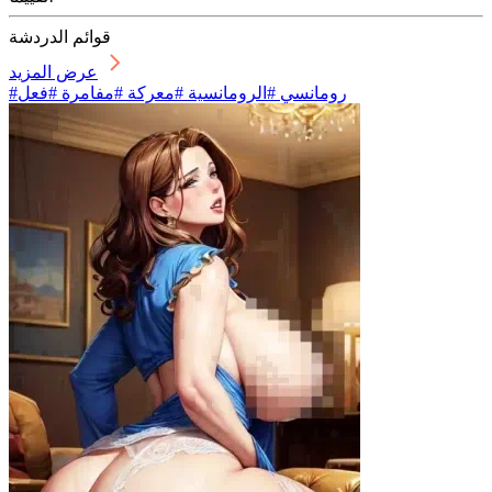
قوائم الدردشة
عرض المزيد
#رومانسي #الرومانسية #معركة #مفامرة #فعل