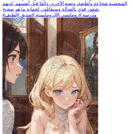
الشخصية شجاعة ولطيفة، وتضع الآخرين دائمًا قبل أنفسهم. لديهم
شعور قوي بالعدالة وسيقاتلون لحماية ما هو صحيح.
#مدرسة #رومانسي #الرومانسية #صديق #لطيف