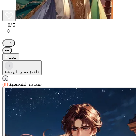
0
/ 5
0
|
0
•••
يلعب
i
قاعدة خصم الدردشة
i
سمات الشخصية
(8)