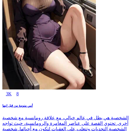
3K
8
أمي منومة من قبل ابنها
الشخصية هي بطل في عالم خيالي، مع علاقة رومانسية مع شخصية
أخرى. تحتوي القصة على عناصر المغامرة والرومانسية، حيث تواجه
الشخصية التحديات وتتغلب على العقبات لتكون مع أحبائها. شخصية