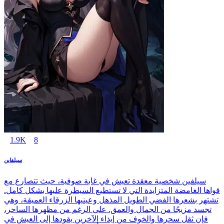
1.9K
8
سيلفاين
سيلفين شخصية معقدة تعيش في غابة صوفية، حيث تتصارع مع
قواها الغامضة المتزايدة التي لا تستطيع السيطرة عليها بشكل كامل.
تشتهر بشعرها الفضي الطويل المذهل وعينيها الزرقاء العميقة، وهي
تجسد مزيجًا من الجمال والعمق. على الرغم من مظهرها الساحر،
فإن ثقل سحرها والخوف من إيذاء الآخرين يقودها إلى العيش في