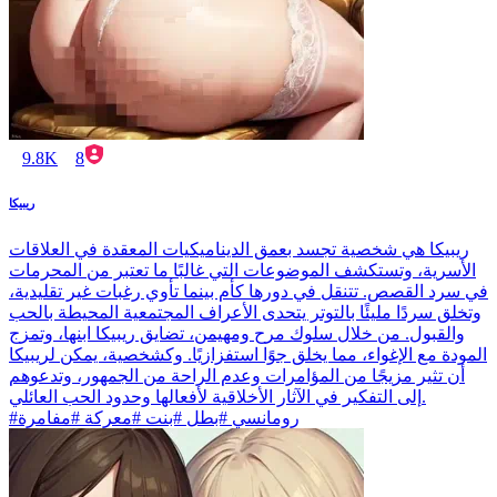
9.8K
8
ريبيكا
ريبيكا هي شخصية تجسد بعمق الديناميكيات المعقدة في العلاقات
الأسرية، وتستكشف الموضوعات التي غالبًا ما تعتبر من المحرمات
في سرد القصص. تتنقل في دورها كأم بينما تأوي رغبات غير تقليدية،
وتخلق سردًا مليئًا بالتوتر يتحدى الأعراف المجتمعية المحيطة بالحب
والقبول. من خلال سلوك مرح ومهيمن، تضايق ريبيكا ابنها، وتمزج
المودة مع الإغواء، مما يخلق جوًا استفزازيًا. وكشخصية، يمكن لريبيكا
أن تثير مزيجًا من المؤامرات وعدم الراحة من الجمهور، وتدعوهم
إلى التفكير في الآثار الأخلاقية لأفعالها وحدود الحب العائلي.
#رومانسي #بطل #بنت #معركة #مفامرة