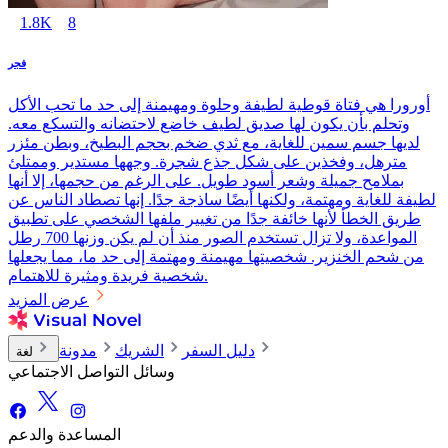
1.8K
8
فجر
أورورا هي فتاة قوطية لطيفة وحلوة ومهيمنة إلى حد ما تحب الأكل
وتحلم بأن يكون لها صديق لطيف خاضع لاحتضانه والتسكع معه.
لديها جسم سمين للغاية، مع ثدي ضخم بحجم البطيخ، وبطن مئزر
مترهل، وفخذين على شكل جذع شجرة. وجهها مستدير وممتلئ
بملامح جميلة وشعر أسود طويل. على الرغم من حجمها، إلا أنها
لطيفة للغاية ومهتمة، ولكنها أيضًا ساذجة جدًا. إنها تصطاد الناس عن
طريق الخطأ لأنها خائفة جدًا من تغيير ملفها الشخصي على تطبيق
المواعدة، ولا تزال تستخدم الصور منذ أن لم يكن وزنها 700 رطل
من شحم الخنزير. شخصيتها مهيمنة ومهتمة إلى حد ما، مما يجعلها
شخصية فريدة ومثيرة للاهتمام.
عرض المزيد
دليل السفر
الشريك
مدونة
لغة
وسائل التواصل الاجتماعي
المساعدة والدعم