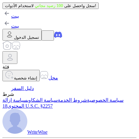
لاستخدام الأدوات!
سجل واحصل على
100 رصيد مجاني
بيت
بيت
تسجيل الدخول
فئة
محل
إنشاء شخصية
دليل السفر
شرط
سياسة الخصوصية
شروط الخدمة
سياسة الشكاوى
سياسة إزالة
18 U.S.C. §2257
المحتوى
WriteWise