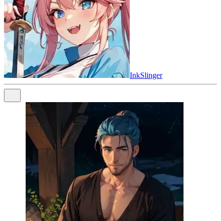
InkSlinger