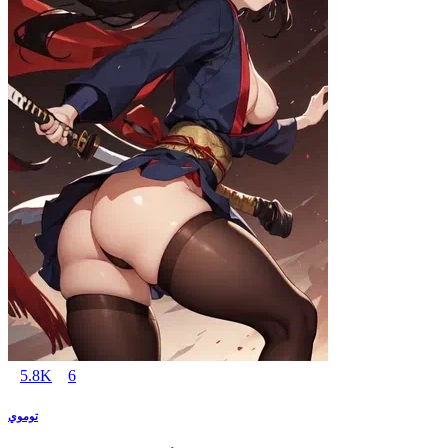
5.8K
6
توموي