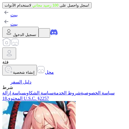
لاستخدام الأدوات!
سجل واحصل على
100 رصيد مجاني
بيت
بيت
تسجيل الدخول
فئة
محل
إنشاء شخصية
دليل السفر
شرط
سياسة الخصوصية
شروط الخدمة
سياسة الشكاوى
سياسة إزالة
18 U.S.C. §2257
المحتوى