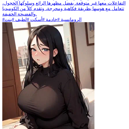
التفاعلات معها غير متوقعة. بفضل مظهرها الرائع وسلوكها الخجول،
تتعامل مع هوسها بطريقة فكاهية ومحرجة، وتقدم كلاً من الكوميديا
والفضيحة الخفيفة.
#الرومانسية #خادمة #أسكت #لطيف #بنت