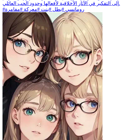
إلى التفكير في الآثار الأخلاقية لأفعالها وحدود الحب العائلي.
#رومانسي #بطل #بنت #معركة #مفامرة