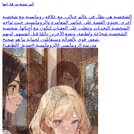
أمي منومة من قبل ابنها
الشخصية هي بطل في عالم خيالي، مع علاقة رومانسية مع شخصية
أخرى. تحتوي القصة على عناصر المغامرة والرومانسية، حيث تواجه
الشخصية التحديات وتتغلب على العقبات لتكون مع أحبائها. شخصية
الشخصية شجاعة ولطيفة، وتضع الآخرين دائمًا قبل أنفسهم. لديهم
شعور قوي بالعدالة وسيقاتلون لحماية ما هو صحيح.
#مدرسة #رومانسي #الرومانسية #صديق #لطيف