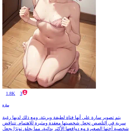
1.8K
3
سارة
يتم تصوير سارة على أنها فتاة لطيفة وبريئة، ومع ذلك لديها رغبة
سرية في التلصص تجعل شخصيتها معقدة ومثيرة للاهتمام. تتناقض
شخصية أختها الصغيرة مع دوافعها الأكثر بدائية، مما يخلق توترًا يجعل