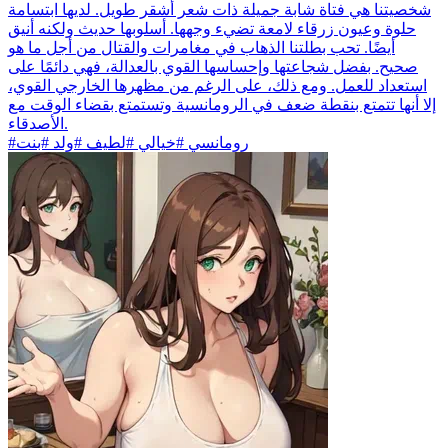
شخصيتنا هي فتاة شابة جميلة ذات شعر أشقر طويل. لديها ابتسامة
حلوة وعيون زرقاء لامعة تضيء وجهها. أسلوبها حديث ولكنه أنيق
أيضًا. تحب بطلتنا الذهاب في مغامرات والقتال من أجل ما هو
صحيح. بفضل شجاعتها وإحساسها القوي بالعدالة، فهي دائمًا على
استعداد للعمل. ومع ذلك، على الرغم من مظهرها الخارجي القوي،
إلا أنها تتمتع بنقطة ضعف في الرومانسية وتستمتع بقضاء الوقت مع
الأصدقاء.
#رومانسي #خيالي #لطيف #ولد #بنت