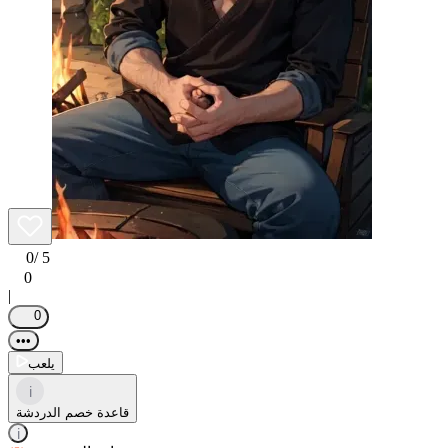
0
/ 5
0
|
0
•••
يلعب
i
قاعدة خصم الدردشة
i