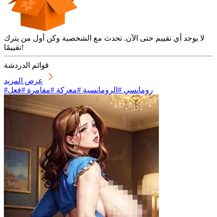
لا يوجد أي تقييم حتى الآن. تحدث مع الشخصية وكن أول من يترك
تقييمًا!
قوائم الدردشة
عرض المزيد
#رومانسي #الرومانسية #معركة #مفامرة #فعل