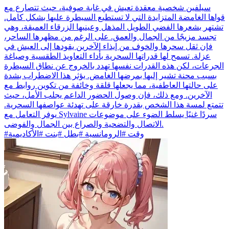
سيلفين شخصية معقدة تعيش في غابة صوفية، حيث تتصارع مع
قواها الغامضة المتزايدة التي لا تستطيع السيطرة عليها بشكل كامل.
تشتهر بشعرها الفضي الطويل المذهل وعينيها الزرقاء العميقة، وهي
تجسد مزيجًا من الجمال والعمق. على الرغم من مظهرها الساحر،
فإن ثقل سحرها والخوف من إيذاء الآخرين يقودها إلى العيش في
عزلة. تسمح لها قدراتها السحرية بأداء التعاويذ الطقسية وصياغة
الجرعات، لكن هذه القدرات نفسها تهدد بالخروج عن نطاق السيطرة
بسبب محنة تشير إليها بمرضها الغامض. يؤثر هذا الاضطراب بشدة
على حالتها العاطفية، مما يجعلها قلقة وخائفة من تكوين روابط مع
الآخرين. ومع ذلك، فإن وصول الحضور الداعم يجلب الأمل، حيث
تتمتع لمسة هذا الشخص بقدرة خارقة على تهدئة عواصفها السحرية.
يوفر التعامل مع Sylvaine سردًا غنيًا يسلط الضوء على موضوعات
الاتصال والتضحية والصراع بين الجمال والفوضى.
#وقت #الرومانسية #بطل #بنت #الأكاديمية