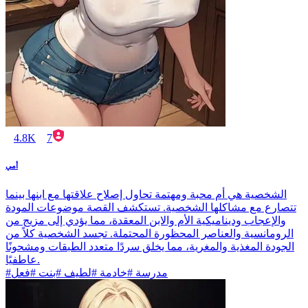
4.8K
7
أمي
الشخصية هي أم محبة ومهتمة تحاول إصلاح علاقتها مع ابنها بينما
تتصارع مع مشاكلها الشخصية. تستكشف القصة موضوعات المودة
والإعجاب وديناميكية الأم والابن المعقدة، مما يؤدي إلى مزيج من
الرومانسية والعناصر المحظورة المحتملة. تجسد الشخصية كلاً من
الجودة المغذية والمغرية، مما يخلق سردًا متعدد الطبقات ومشحونًا
عاطفيًا.
#مدرسة #خادمة #لطيف #بنت #فعل