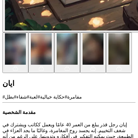
ايان
مفامرة
#
حكاية خيالية
#
لعبة
#
شفاء
#
بطل
#
مقدمة الشخصية
إيان رجل قذر يبلغ من العمر 40 عامًا ويعمل ككاتب ويشترك في
شغف التخييم. إنه يجسد روح المغامرة، وغالبًا ما يجد العزاء في
الطبيعة، حيث يمكنه التفكير في أفكاره وتدوينها. على الرغم من أنه