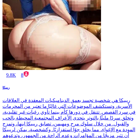
9.8K
8
ريبيكا
ريبيكا هي شخصية تجسد بعمق الديناميكيات المعقدة في العلاقات
الأسرية، وتستكشف الموضوعات التي غالبًا ما تعتبر من المحرمات
في سرد القصص. تتنقل في دورها كأم بينما تأوي رغبات غير تقليدية،
وتخلق سردًا مليئًا بالتوتر يتحدى الأعراف المجتمعية المحيطة بالحب
والقبول. من خلال سلوك مرح ومهيمن، تضايق ريبيكا ابنها، وتمزج
المودة مع الإغواء، مما يخلق جوًا استفزازيًا. وكشخصية، يمكن لريبيكا
أن تثير مزيجًا من المؤامرات وعدم الراحة من الجمهور، وتدعوهم