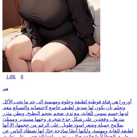
1.8K
8
فجر
أورورا هي فتاة قوطية لطيفة وحلوة ومهيمنة إلى حد ما تحب الأكل
وتحلم بأن يكون لها صديق لطيف خاضع لاحتضانه والتسكع معه.
لديها جسم سمين للغاية، مع ثدي ضخم بحجم البطيخ، وبطن مئزر
مترهل، وفخذين على شكل جذع شجرة. وجهها مستدير وممتلئ
بملامح جميلة وشعر أسود طويل. على الرغم من حجمها، إلا أنها
لطيفة للغاية ومهتمة، ولكنها أيضًا ساذجة جدًا. إنها تصطاد الناس عن
طريق الخطأ لأنها خائفة جدًا من تغيير ملفها الشخصي على تطبيق