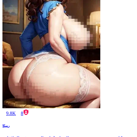
9.8K
8
ريبيكا