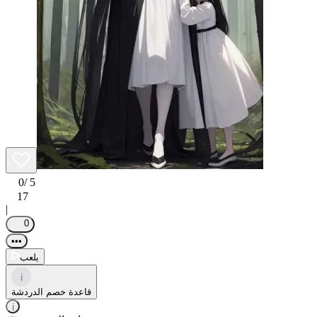
0
/ 5
17
|
0
•••
يلعب
i
قاعدة خصم الدردشة
i