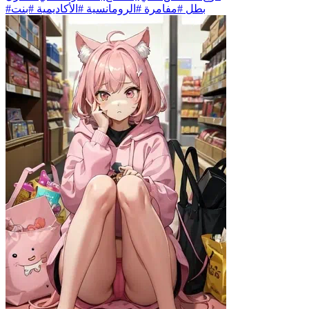
#بطل #مفامرة #الرومانسية #الأكاديمية #بنت