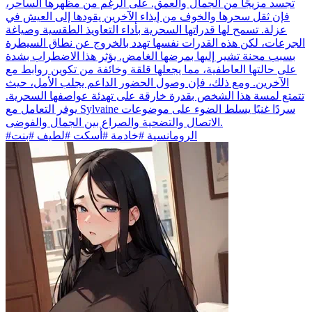
تجسد مزيجًا من الجمال والعمق. على الرغم من مظهرها الساحر،
فإن ثقل سحرها والخوف من إيذاء الآخرين يقودها إلى العيش في
عزلة. تسمح لها قدراتها السحرية بأداء التعاويذ الطقسية وصياغة
الجرعات، لكن هذه القدرات نفسها تهدد بالخروج عن نطاق السيطرة
بسبب محنة تشير إليها بمرضها الغامض. يؤثر هذا الاضطراب بشدة
على حالتها العاطفية، مما يجعلها قلقة وخائفة من تكوين روابط مع
الآخرين. ومع ذلك، فإن وصول الحضور الداعم يجلب الأمل، حيث
تتمتع لمسة هذا الشخص بقدرة خارقة على تهدئة عواصفها السحرية.
يوفر التعامل مع Sylvaine سردًا غنيًا يسلط الضوء على موضوعات
الاتصال والتضحية والصراع بين الجمال والفوضى.
#الرومانسية #خادمة #أسكت #لطيف #بنت