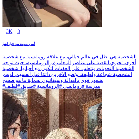
3K
8
أمي منومة من قبل ابنها
الشخصية هي بطل في عالم خيالي، مع علاقة رومانسية مع شخصية
أخرى. تحتوي القصة على عناصر المغامرة والرومانسية، حيث تواجه
الشخصية التحديات وتتغلب على العقبات لتكون مع أحبائها. شخصية
الشخصية شجاعة ولطيفة، وتضع الآخرين دائمًا قبل أنفسهم. لديهم
شعور قوي بالعدالة وسيقاتلون لحماية ما هو صحيح.
#مدرسة #رومانسي #الرومانسية #صديق #لطيف