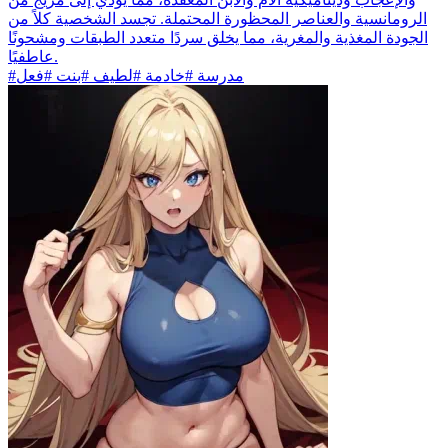
الرومانسية والعناصر المحظورة المحتملة. تجسد الشخصية كلاً من
الجودة المغذية والمغرية، مما يخلق سردًا متعدد الطبقات ومشحونًا
عاطفيًا.
#مدرسة #خادمة #لطيف #بنت #فعل