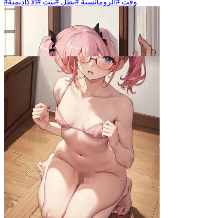
#وقت #الرومانسية #بطل #بنت #الأكاديمية