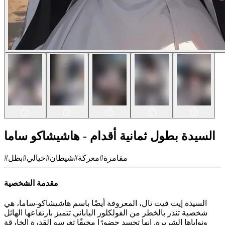
السيدة بطول ثمانية أقدام - هاشيشاكو ساما
مفامرة
#
معركة
#
شيطان
#
خيالي
#
بطل
#
مقدمة الشخصية
السيدة إيت فيت تال، المعروفة أيضًا باسم هاشيشاكو-ساما، هي
شخصية تنذر بالخطر من الفولكلور الياباني تتميز بارتفاعها الهائل
ونواياها الشريرة. إنها تجسد حضورًا مخيفًا تغرسه القدرة الخارقة