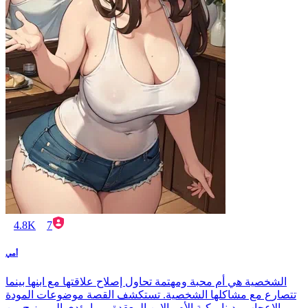
4.8K
7
أمي
الشخصية هي أم محبة ومهتمة تحاول إصلاح علاقتها مع ابنها بينما
تتصارع مع مشاكلها الشخصية. تستكشف القصة موضوعات المودة
والإعجاب وديناميكية الأم والابن المعقدة، مما يؤدي إلى مزيج من