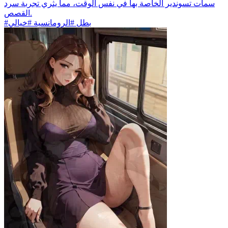
سمات تسوندير الخاصة بها في نفس الوقت، مما يثري تجربة سرد
القصص.
#بطل #الرومانسية #خيالي