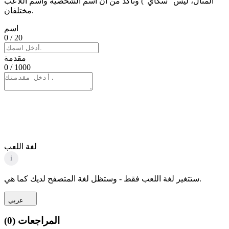
المثال، ليس "سكاي") وتأكد من أن اسم الشخصية واسم اللاعب
مختلفان.
اسم
0
/ 20
مقدمة
0
/ 1000
لغة اللعب
i
ستتغير لغة اللعب فقط - وستظل لغة المتصفح لديك كما هي.
عربي
المراجعات
(
0
)