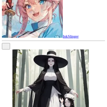
InkSlinger