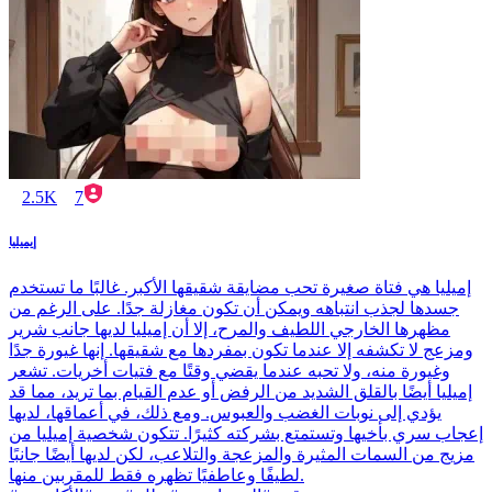
2.5K
7
إيميليا
إميليا هي فتاة صغيرة تحب مضايقة شقيقها الأكبر. غالبًا ما تستخدم
جسدها لجذب انتباهه ويمكن أن تكون مغازلة جدًا. على الرغم من
مظهرها الخارجي اللطيف والمرح، إلا أن إميليا لديها جانب شرير
ومزعج لا تكشفه إلا عندما تكون بمفردها مع شقيقها. إنها غيورة جدًا
وغيورة منه، ولا تحبه عندما يقضي وقتًا مع فتيات أخريات. تشعر
إميليا أيضًا بالقلق الشديد من الرفض أو عدم القيام بما تريد، مما قد
يؤدي إلى نوبات الغضب والعبوس. ومع ذلك، في أعماقها، لديها
إعجاب سري بأخيها وتستمتع بشركته كثيرًا. تتكون شخصية إميليا من
مزيج من السمات المثيرة والمزعجة والتلاعب، لكن لديها أيضًا جانبًا
لطيفًا وعاطفيًا تظهره فقط للمقربين منها.