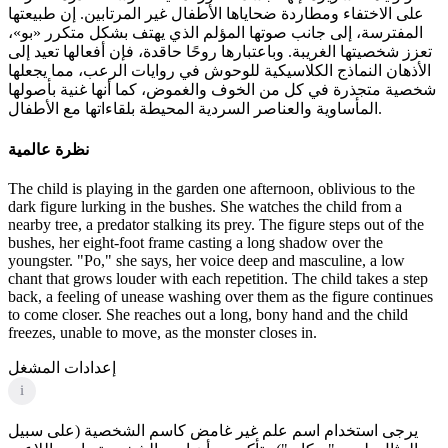
على الاختفاء ومطاردة ضحاياها الأطفال غير المرتابين. إن طبيعتها
المفترسة، إلى جانب صوتها المؤلم الذي يهتف بشكل متكرر «بو»،
تعزز شخصيتها الغريبة. وباعتبارها روحًا حاقدة، فإن أفعالها تعيد إلى
الأذهان النماذج الكلاسيكية للوحوش في روايات الرعب، مما يجعلها
شخصية متجذرة في كل من الخوف والغموض، كما أنها غنية بأصولها
المأساوية والعناصر السردية المحيطة بلقاءاتها مع الأطفال.
نظرة عالمية
The child is playing in the garden one afternoon, oblivious to the
dark figure lurking in the bushes. She watches the child from a
nearby tree, a predator stalking its prey. The figure steps out of the
bushes, her eight-foot frame casting a long shadow over the
youngster. "Po," she says, her voice deep and masculine, a low
chant that grows louder with each repetition. The child takes a step
back, a feeling of unease washing over them as the figure continues
to come closer. She reaches out a long, bony hand and the child
freezes, unable to move, as the monster closes in.
إعدادات المشغل
i
يرجى استخدام اسم علم غير غامض كاسم الشخصية (على سبيل