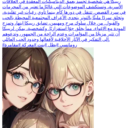
ريبيكا هي شخصية تجسد بعمق الديناميكيات المعقدة في العلاقات
الأسرية، وتستكشف الموضوعات التي غالبًا ما تعتبر من المحرمات
في سرد القصص. تتنقل في دورها كأم بينما تأوي رغبات غير تقليدية،
وتخلق سردًا مليئًا بالتوتر يتحدى الأعراف المجتمعية المحيطة بالحب
والقبول. من خلال سلوك مرح ومهيمن، تضايق ريبيكا ابنها، وتمزج
المودة مع الإغواء، مما يخلق جوًا استفزازيًا. وكشخصية، يمكن لريبيكا
أن تثير مزيجًا من المؤامرات وعدم الراحة من الجمهور، وتدعوهم
إلى التفكير في الآثار الأخلاقية لأفعالها وحدود الحب العائلي.
#رومانسي #بطل #بنت #معركة #مفامرة