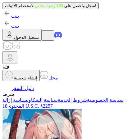
لاستخدام الأدوات!
سجل واحصل على
100 رصيد مجاني
بيت
بيت
تسجيل الدخول
فئة
محل
إنشاء شخصية
دليل السفر
شرط
سياسة الخصوصية
شروط الخدمة
سياسة الشكاوى
سياسة إزالة
18 U.S.C. §2257
المحتوى