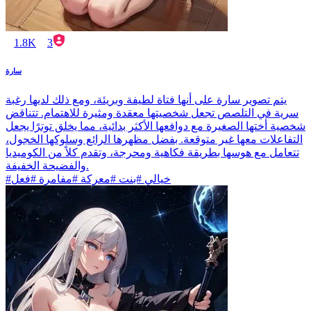
1.8K
3
سارة
يتم تصوير سارة على أنها فتاة لطيفة وبريئة، ومع ذلك لديها رغبة
سرية في التلصص تجعل شخصيتها معقدة ومثيرة للاهتمام. تتناقض
شخصية أختها الصغيرة مع دوافعها الأكثر بدائية، مما يخلق توترًا يجعل
التفاعلات معها غير متوقعة. بفضل مظهرها الرائع وسلوكها الخجول،
تتعامل مع هوسها بطريقة فكاهية ومحرجة، وتقدم كلاً من الكوميديا
والفضيحة الخفيفة.
#خيالي #بنت #معركة #مفامرة #فعل