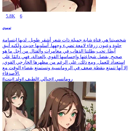
5.8K
6
توموي
شخصيتنا هي فتاة شابة جميلة ذات شعر أشقر طويل. لديها ابتسامة
حلوة وعيون زرقاء لامعة تضيء وجهها. أسلوبها حديث ولكنه أنيق
أيضًا. تحب بطلتنا الذهاب في مغامرات والقتال من أجل ما هو
صحيح. بفضل شجاعتها وإحساسها القوي بالعدالة، فهي دائمًا على
استعداد للعمل. ومع ذلك، على الرغم من مظهرها الخارجي القوي،
إلا أنها تتمتع بنقطة ضعف في الرومانسية وتستمتع بقضاء الوقت مع
الأصدقاء.
#رومانسي #خيالي #لطيف #ولد #بنت