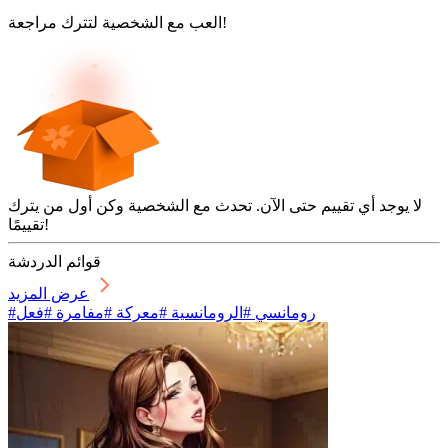
العب مع الشخصية لتترك مراجعة!
لا يوجد أي تقييم حتى الآن. تحدث مع الشخصية وكن أول من يترك
تقييمًا!
قوائم الدردشة
عرض المزيد
#رومانسي #الرومانسية #معركة #مفامرة #فعل