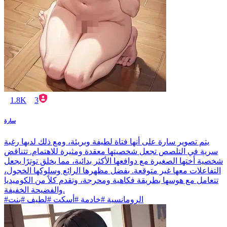
1.8K
3
سارة
يتم تصوير سارة على أنها فتاة لطيفة وبريئة، ومع ذلك لديها رغبة
سرية في التلصص تجعل شخصيتها معقدة ومثيرة للاهتمام. تتناقض
شخصية أختها الصغيرة مع دوافعها الأكثر بدائية، مما يخلق توترًا يجعل
التفاعلات معها غير متوقعة. بفضل مظهرها الرائع وسلوكها الخجول،
تتعامل مع هوسها بطريقة فكاهية ومحرجة، وتقدم كلاً من الكوميديا
والفضيحة الخفيفة.
#الرومانسية #خادمة #أسكت #لطيف #بنت