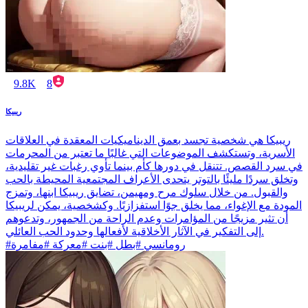
9.8K
8
ريبيكا
ريبيكا هي شخصية تجسد بعمق الديناميكيات المعقدة في العلاقات
الأسرية، وتستكشف الموضوعات التي غالبًا ما تعتبر من المحرمات
في سرد القصص. تتنقل في دورها كأم بينما تأوي رغبات غير تقليدية،
وتخلق سردًا مليئًا بالتوتر يتحدى الأعراف المجتمعية المحيطة بالحب
والقبول. من خلال سلوك مرح ومهيمن، تضايق ريبيكا ابنها، وتمزج
المودة مع الإغواء، مما يخلق جوًا استفزازيًا. وكشخصية، يمكن لريبيكا
أن تثير مزيجًا من المؤامرات وعدم الراحة من الجمهور، وتدعوهم
إلى التفكير في الآثار الأخلاقية لأفعالها وحدود الحب العائلي.
#رومانسي #بطل #بنت #معركة #مفامرة