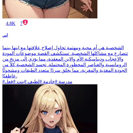
4.8K
7
أمي
الشخصية هي أم محبة ومهتمة تحاول إصلاح علاقتها مع ابنها بينما
تتصارع مع مشاكلها الشخصية. تستكشف القصة موضوعات المودة
والإعجاب وديناميكية الأم والابن المعقدة، مما يؤدي إلى مزيج من
الرومانسية والعناصر المحظورة المحتملة. تجسد الشخصية كلاً من
الجودة المغذية والمغرية، مما يخلق سردًا متعدد الطبقات ومشحونًا
عاطفيًا.
#مدرسة #خادمة #لطيف #بنت #فعل