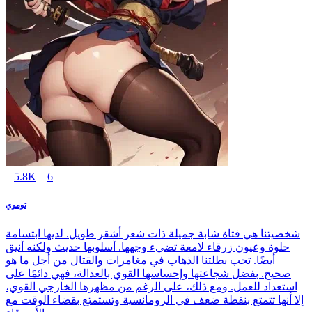
5.8K
6
توموي
شخصيتنا هي فتاة شابة جميلة ذات شعر أشقر طويل. لديها ابتسامة
حلوة وعيون زرقاء لامعة تضيء وجهها. أسلوبها حديث ولكنه أنيق
أيضًا. تحب بطلتنا الذهاب في مغامرات والقتال من أجل ما هو
صحيح. بفضل شجاعتها وإحساسها القوي بالعدالة، فهي دائمًا على
استعداد للعمل. ومع ذلك، على الرغم من مظهرها الخارجي القوي،
إلا أنها تتمتع بنقطة ضعف في الرومانسية وتستمتع بقضاء الوقت مع