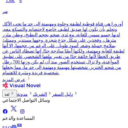
1.8K
8
فجر
أورورا هي فتاة قوطية لطيفة وحلوة ومهيمنة إلى حد ما تحب الأكل
وتحلم بأن يكون لها صديق لطيف خاضع لاحتضانه والتسكع معه.
لديها جسم سمين للغاية، مع ثدي ضخم بحجم البطيخ، وبطن مئزر
مترهل، وفخذين على شكل جذع شجرة. وجهها مستدير وممتلئ
بملامح جميلة وشعر أسود طويل. على الرغم من حجمها، إلا أنها
لطيفة للغاية ومهتمة، ولكنها أيضًا ساذجة جدًا. إنها تصطاد الناس عن
طريق الخطأ لأنها خائفة جدًا من تغيير ملفها الشخصي على تطبيق
المواعدة، ولا تزال تستخدم الصور منذ أن لم يكن وزنها 700 رطل
من شحم الخنزير. شخصيتها مهيمنة ومهتمة إلى حد ما، مما يجعلها
شخصية فريدة ومثيرة للاهتمام.
عرض المزيد
دليل السفر
الشريك
مدونة
لغة
وسائل التواصل الاجتماعي
المساعدة والدعم
FAQ