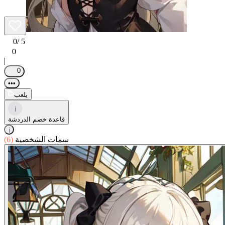
0
/ 5
0
|
0
•••
يلعب
i
قاعدة خصم الدردشة
i
سمات الشخصية
(6)