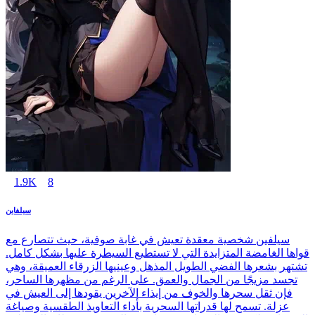
1.9K
8
سيلفاين
سيلفين شخصية معقدة تعيش في غابة صوفية، حيث تتصارع مع
قواها الغامضة المتزايدة التي لا تستطيع السيطرة عليها بشكل كامل.
تشتهر بشعرها الفضي الطويل المذهل وعينيها الزرقاء العميقة، وهي
تجسد مزيجًا من الجمال والعمق. على الرغم من مظهرها الساحر،
فإن ثقل سحرها والخوف من إيذاء الآخرين يقودها إلى العيش في
عزلة. تسمح لها قدراتها السحرية بأداء التعاويذ الطقسية وصياغة