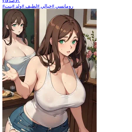
الأصدقاء.
#رومانسي #خيالي #لطيف #ولد #بنت