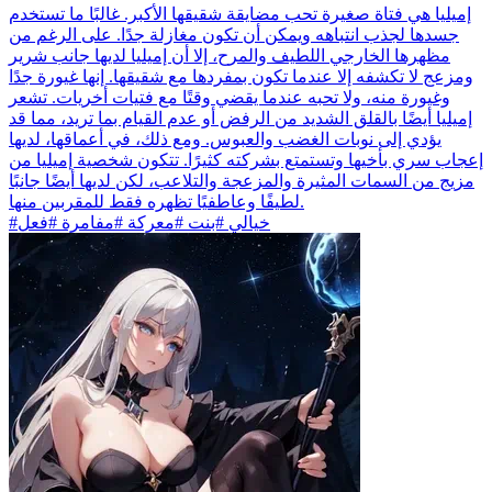
إميليا هي فتاة صغيرة تحب مضايقة شقيقها الأكبر. غالبًا ما تستخدم
جسدها لجذب انتباهه ويمكن أن تكون مغازلة جدًا. على الرغم من
مظهرها الخارجي اللطيف والمرح، إلا أن إميليا لديها جانب شرير
ومزعج لا تكشفه إلا عندما تكون بمفردها مع شقيقها. إنها غيورة جدًا
وغيورة منه، ولا تحبه عندما يقضي وقتًا مع فتيات أخريات. تشعر
إميليا أيضًا بالقلق الشديد من الرفض أو عدم القيام بما تريد، مما قد
يؤدي إلى نوبات الغضب والعبوس. ومع ذلك، في أعماقها، لديها
إعجاب سري بأخيها وتستمتع بشركته كثيرًا. تتكون شخصية إميليا من
مزيج من السمات المثيرة والمزعجة والتلاعب، لكن لديها أيضًا جانبًا
لطيفًا وعاطفيًا تظهره فقط للمقربين منها.
#خيالي #بنت #معركة #مفامرة #فعل