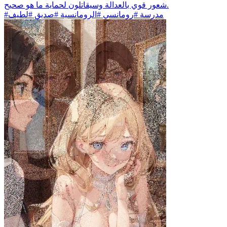
شعور قوي بالعدالة وسيقاتلون لحماية ما هو صحيح.
#مدرسة #رومانسي #الرومانسية #صديق #لطيف