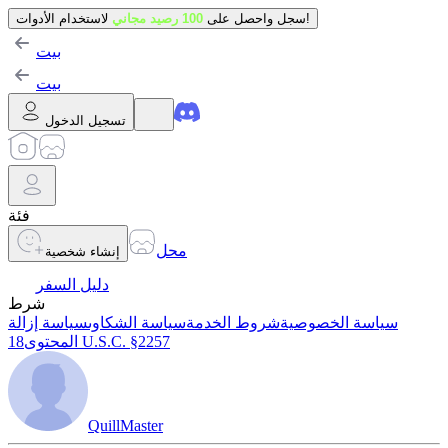
لاستخدام الأدوات!
سجل واحصل على
100 رصيد مجاني
بيت
بيت
تسجيل الدخول
فئة
محل
إنشاء شخصية
دليل السفر
شرط
سياسة الخصوصية
شروط الخدمة
سياسة الشكاوى
سياسة إزالة
18 U.S.C. §2257
المحتوى
QuillMaster