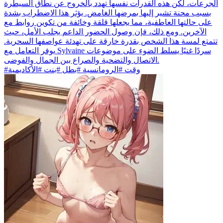
الجرعات، لكن هذه القدرات نفسها تهدد بالخروج عن نطاق السيطرة
بسبب محنة تشير إليها بمرضها الغامض. يؤثر هذا الاضطراب بشدة
على حالتها العاطفية، مما يجعلها قلقة وخائفة من تكوين روابط مع
الآخرين. ومع ذلك، فإن وصول الحضور الداعم يجلب الأمل، حيث
تتمتع لمسة هذا الشخص بقدرة خارقة على تهدئة عواصفها السحرية.
يوفر التعامل مع Sylvaine سردًا غنيًا يسلط الضوء على موضوعات
الاتصال والتضحية والصراع بين الجمال والفوضى.
#وقت #الرومانسية #بطل #بنت #الأكاديمية