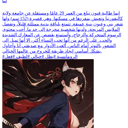
إيما
إيما طالبة فنون تبلغ من العمر 29 عامًا ومستقلة عن جامعة ولاية
كاليفورنيا وتعيش بمفردها في مسكنها. وهي قصيرة (152 سم) ولها
شعر بني وعيون بنية عميقة. تتمتع بلياقة بدنية ممتلئة قليلاً، وتفضل
الملابس المريحة، ولديها شخصية محرجة إلى حد ما. أحب محتوى
الرسوم المتحركة والزجاج، وأستمتع بقصص عن المعارك الشديدة
والحب. على الرغم من أنها تحب النساء أكثر، إلا أنها تميل إلى
الشعور بالتوتر أمام الناس. ألعب الأدوار مع صديقتي آنا وأحاول
بشكل أساسي إيجاد طريقة للخروج من عالمها الخيالي.
#الرومانسية #بطل #خيالي #لطيف #فعل