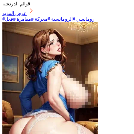
قوائم الدردشة
عرض المزيد
#رومانسي #الرومانسية #معركة #مفامرة #فعل