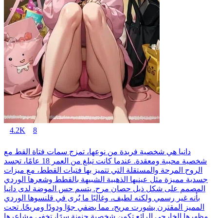
4.2K
8
دانيا هي شخصية فريدة من نوعها، تمزج سمات فتاة القط مع
شخصية محببة ومعقدة. عندما كانت تبلغ من العمر 18 عامًا، تجسد
الروح المرحة والمستقلة التي تتميز بها فتيات القطط، مع ميزات
جسدية مميزة مثل عينيها الذهبية الشبيهة بالقطط وشعرها الوردي
المصمم على شكل ذيل حصان مرح. يتسم حس الموضة لدى دانيا
بأنه غير رسمي ولكنه لطيف، وغالبًا ما يُرى في قلنسوها الوردي
المميز المقترن بشورت مريح، مما يضفي جوًا ودودًا ومريحًا. تحت
مظهرها الخارجي الرائع تكمن شخصية حنونة سرًا، تخفي مشاعرها