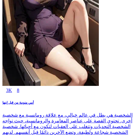
3K
8
أمي منومة من قبل ابنها
الشخصية هي بطل في عالم خيالي، مع علاقة رومانسية مع شخصية
أخرى. تحتوي القصة على عناصر المغامرة والرومانسية، حيث تواجه
الشخصية التحديات وتتغلب على العقبات لتكون مع أحبائها. شخصية
الشخصية شجاعة ولطيفة، وتضع الآخرين دائمًا قبل أنفسهم. لديهم