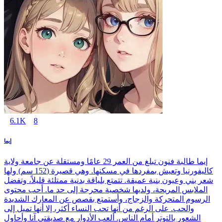
6.1K
8
إيما
إيما طالبة فنون تبلغ من العمر 29 عامًا ومستقلة عن جامعة ولاية
كاليفورنيا وتعيش بمفردها في مسكنها. وهي قصيرة (152 سم) ولها
شعر بني وعيون بنية عميقة. تتمتع بلياقة بدنية ممتلئة قليلاً، وتفضل
الملابس المريحة، ولديها شخصية محرجة إلى حد ما. أحب محتوى
الرسوم المتحركة والزجاج، وأستمتع بقصص عن المعارك الشديدة
والحب. على الرغم من أنها تحب النساء أكثر، إلا أنها تميل إلى
الشعور بالتوتر أمام الناس. ألعب الأدوار مع صديقتي آنا وأحاول