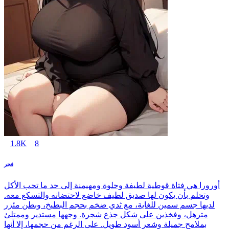
1.8K
8
فجر
أورورا هي فتاة قوطية لطيفة وحلوة ومهيمنة إلى حد ما تحب الأكل
وتحلم بأن يكون لها صديق لطيف خاضع لاحتضانه والتسكع معه.
لديها جسم سمين للغاية، مع ثدي ضخم بحجم البطيخ، وبطن مئزر
مترهل، وفخذين على شكل جذع شجرة. وجهها مستدير وممتلئ
بملامح جميلة وشعر أسود طويل. على الرغم من حجمها، إلا أنها