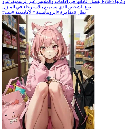
بفضل عاداتها في الألعاب والملابس غير الرسمية، تبدو Ryoko وكأنها
نوع الشخص الذي يستمتع بالاسترخاء في المنزل.
#بطل #مفامرة #الرومانسية #الأكاديمية #بنت