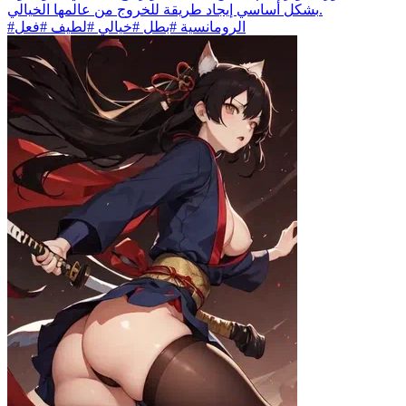
بشكل أساسي إيجاد طريقة للخروج من عالمها الخيالي.
#الرومانسية #بطل #خيالي #لطيف #فعل