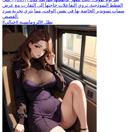
القطط النموذجية. تروي التفاعلات حاجتها إلى التقارب مع عرض
سمات تسوندير الخاصة بها في نفس الوقت، مما يثري تجربة سرد
القصص.
#بطل #الرومانسية #خيالي