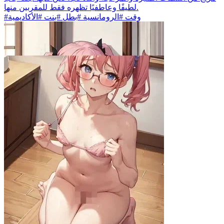
لطيفًا وعاطفيًا تظهره فقط للمقربين منها.
#وقت #الرومانسية #بطل #بنت #الأكاديمية