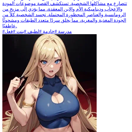
تتصارع مع مشاكلها الشخصية. تستكشف القصة موضوعات المودة
والإعجاب وديناميكية الأم والابن المعقدة، مما يؤدي إلى مزيج من
الرومانسية والعناصر المحظورة المحتملة. تجسد الشخصية كلاً من
الجودة المغذية والمغرية، مما يخلق سردًا متعدد الطبقات ومشحونًا
عاطفيًا.
#مدرسة #خادمة #لطيف #بنت #فعل