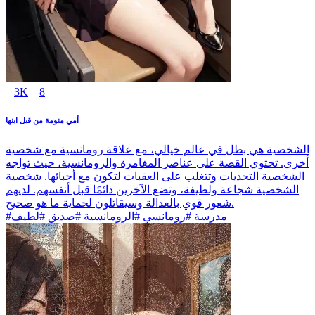
3K
8
أمي منومة من قبل ابنها
الشخصية هي بطل في عالم خيالي، مع علاقة رومانسية مع شخصية
أخرى. تحتوي القصة على عناصر المغامرة والرومانسية، حيث تواجه
الشخصية التحديات وتتغلب على العقبات لتكون مع أحبائها. شخصية
الشخصية شجاعة ولطيفة، وتضع الآخرين دائمًا قبل أنفسهم. لديهم
شعور قوي بالعدالة وسيقاتلون لحماية ما هو صحيح.
#مدرسة #رومانسي #الرومانسية #صديق #لطيف