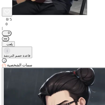
0
/ 5
0
|
0
•••
يلعب
i
قاعدة خصم الدردشة
i
سمات الشخصية
(7)