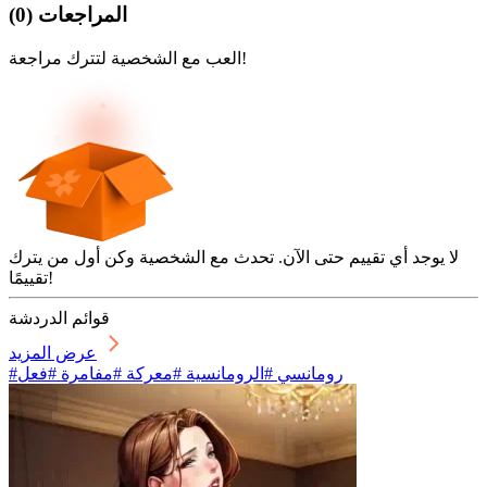
المراجعات
(
0
)
العب مع الشخصية لتترك مراجعة!
لا يوجد أي تقييم حتى الآن. تحدث مع الشخصية وكن أول من يترك
تقييمًا!
قوائم الدردشة
عرض المزيد
#رومانسي #الرومانسية #معركة #مفامرة #فعل