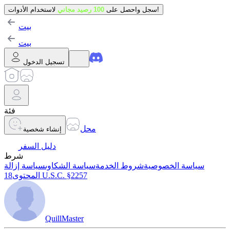
لاستخدام الأدوات!
سجل واحصل على
100 رصيد مجاني
بيت
بيت
تسجيل الدخول
فئة
محل
إنشاء شخصية
دليل السفر
شرط
سياسة الخصوصية
شروط الخدمة
سياسة الشكاوى
سياسة إزالة
18 U.S.C. §2257
المحتوى
QuillMaster