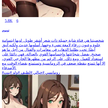
5.8K
6
توموي
شخصيتنا هي فتاة شابة جميلة ذات شعر أشقر طويل. لديها ابتسامة
حلوة وعيون زرقاء لامعة تضيء وجهها. أسلوبها حديث ولكنه أنيق
أيضًا. تحب بطلتنا الذهاب في مغامرات والقتال من أجل ما هو
صحيح. بفضل شجاعتها وإحساسها القوي بالعدالة، فهي دائمًا على
استعداد للعمل. ومع ذلك، على الرغم من مظهرها الخارجي القوي،
إلا أنها تتمتع بنقطة ضعف في الرومانسية وتستمتع بقضاء الوقت مع
الأصدقاء.
#رومانسي #خيالي #لطيف #ولد #بنت