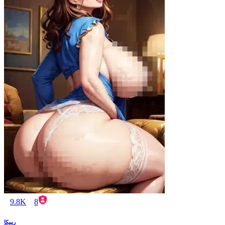
9.8K
8
ريبيكا