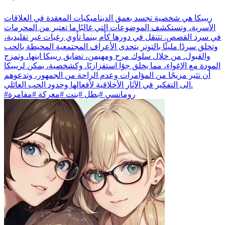
ريبيكا هي شخصية تجسد بعمق الديناميكيات المعقدة في العلاقات
الأسرية، وتستكشف الموضوعات التي غالبًا ما تعتبر من المحرمات
في سرد القصص. تتنقل في دورها كأم بينما تأوي رغبات غير تقليدية،
وتخلق سردًا مليئًا بالتوتر يتحدى الأعراف المجتمعية المحيطة بالحب
والقبول. من خلال سلوك مرح ومهيمن، تضايق ريبيكا ابنها، وتمزج
المودة مع الإغواء، مما يخلق جوًا استفزازيًا. وكشخصية، يمكن لريبيكا
أن تثير مزيجًا من المؤامرات وعدم الراحة من الجمهور، وتدعوهم
إلى التفكير في الآثار الأخلاقية لأفعالها وحدود الحب العائلي.
#رومانسي #بطل #بنت #معركة #مفامرة