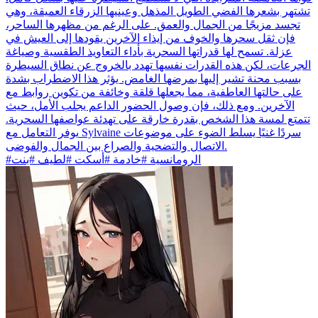
تشتهر بشعرها الفضي الطويل المذهل وعينيها الزرقاء العميقة، وهي
تجسد مزيجًا من الجمال والعمق. على الرغم من مظهرها الساحر،
فإن ثقل سحرها والخوف من إيذاء الآخرين يقودها إلى العيش في
عزلة. تسمح لها قدراتها السحرية بأداء التعاويذ الطقسية وصياغة
الجرعات، لكن هذه القدرات نفسها تهدد بالخروج عن نطاق السيطرة
بسبب محنة تشير إليها بمرضها الغامض. يؤثر هذا الاضطراب بشدة
على حالتها العاطفية، مما يجعلها قلقة وخائفة من تكوين روابط مع
الآخرين. ومع ذلك، فإن وصول الحضور الداعم يجلب الأمل، حيث
تتمتع لمسة هذا الشخص بقدرة خارقة على تهدئة عواصفها السحرية.
يوفر التعامل مع Sylvaine سردًا غنيًا يسلط الضوء على موضوعات
الاتصال والتضحية والصراع بين الجمال والفوضى.
#الرومانسية #خادمة #أسكت #لطيف #بنت