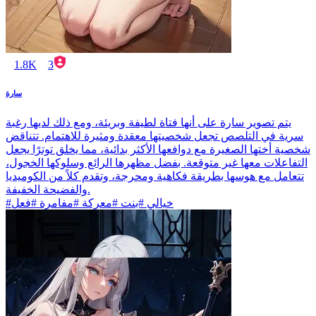
1.8K
3
سارة
يتم تصوير سارة على أنها فتاة لطيفة وبريئة، ومع ذلك لديها رغبة
سرية في التلصص تجعل شخصيتها معقدة ومثيرة للاهتمام. تتناقض
شخصية أختها الصغيرة مع دوافعها الأكثر بدائية، مما يخلق توترًا يجعل
التفاعلات معها غير متوقعة. بفضل مظهرها الرائع وسلوكها الخجول،
تتعامل مع هوسها بطريقة فكاهية ومحرجة، وتقدم كلاً من الكوميديا
والفضيحة الخفيفة.
#خيالي #بنت #معركة #مفامرة #فعل