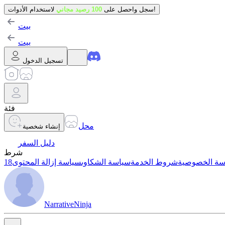
لاستخدام الأدوات!
سجل واحصل على
100 رصيد مجاني
بيت
بيت
تسجيل الدخول
فئة
محل
إنشاء شخصية
دليل السفر
شرط
سة الخصوصية
شروط الخدمة
سياسة الشكاوى
سياسة إزالة المحتوى
NarrativeNinja