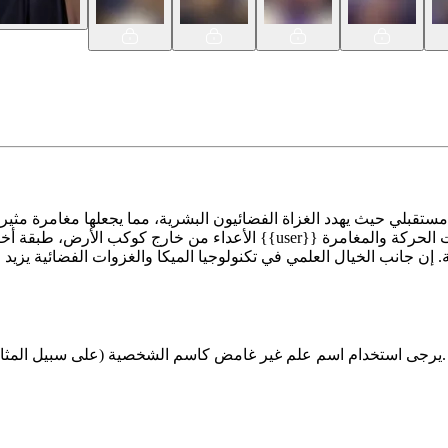
الأعداء من خارج كوكب الأرض، طبقة أخرى من الإثارة إلى القصة. تقدم علا
يرجى استخدام اسم علم غير غامض كاسم الشخصية (على سبيل المثال، ليس "سكاي") وتأكد من أن اسم الشخصية واسم اللاعب مختلفان.