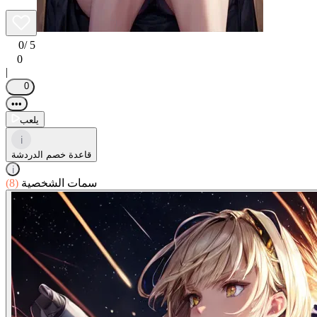
0
/ 5
0
|
0
•••
يلعب
i
قاعدة خصم الدردشة
i
سمات الشخصية
(8)